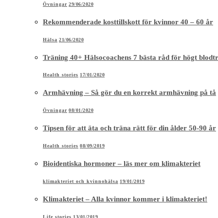
Övningar
29/06/2020
Rekommenderade kosttillskott för kvinnor 40 – 60 år
Hälsa
21/06/2020
Träning 40+ Hälsocoachens 7 bästa råd för högt blodt
Health stories
17/01/2020
Armhävning – Så gör du en korrekt armhävning på tå
Övningar
08/01/2020
Tipsen för att äta och träna rätt för din ålder 50-90 år
Health stories
08/09/2019
Bioidentiska hormoner – läs mer om klimakteriet
klimakteriet och kvinnohälsa
19/01/2019
Klimakteriet – Alla kvinnor kommer i klimakteriet!
Life stories
13/01/2019