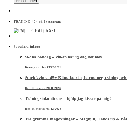
TRÄNING 40+ på Instagram
Följ här!
Populära inlägg
Sköna Söndag – vilken härlig dag det blev!
Beauty stories
15/02/2024
Stark kvinna 45+ Klimakteriet, hormoner, träning och
Health stories
28/11/2023
Träningsinkontinens – hjälp jag kissar på mig!
Health stories
05/12/2020
Tre grymma magövningar – Maghjul, Hands up & Bå