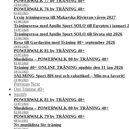
POWERWALK 77 by TRÄNING 40+
23/03/2025
POWERWALK 76 by TRÄNING 40+
02/02/2025
Lyxig träningsresa till Makarska Rivieran våren 2027
02/08/2026
Träningsresa med Apollo Sport SOLO till Egypten i januari 
15/07/2026
Träningsresa med Apollo Sport SOLO till Sivota okt 2026
12/04/2026
Resa till Gardasjön med Träning 40+ september 2026
28/01/2026
POWERWALK 81 by TRÄNING 40+
25/07/2026
Musiklista – POWERWALK 80 by TRÄNING 40+
02/03/2026
Träning 40+ ONLINE TRÄNING upphör den 31 jan 2026
20/12/2025
SALMING Sport BH-test och rabattkod – Min nya favorit!
23/06/2025
Previous
Next
Om Träning 40+
Spotify
POWERWALK 81 by TRÄNING 40+
25/07/2026
Musiklista – POWERWALK 80 by TRÄNING 40+
02/03/2026
POWERWALK 79 by TRÄNING 40+
08/11/2025
Ny musiklista för träning
06/07/2025