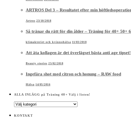
ARTROS Del 3 – Resultatet efter min höftledsoperatio
Artros
23/10/2018
Så tränar du rätt för din ålder – Träning för 40+ 50+ 
klimakteriet och kvinnohälsa
11/03/2018
Att äta kollagen är det överlägset bästa anti age tipset!
Beauty stories
25/02/2018
Ingefära shot med citron och honung – RAW food
Hälsa
14/05/2016
ALLA INLÄGG på Träning 40+ Välj i listen!
ALLA
INLÄGG
på
KONTAKT
Träning
40+
Välj