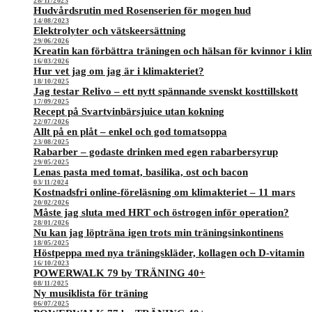
28/11/2023
Hudvårdsrutin med Rosenserien för mogen hud
14/08/2023
Elektrolyter och vätskeersättning
29/06/2026
Kreatin kan förbättra träningen och hälsan för kvinnor i kli
16/03/2026
Hur vet jag om jag är i klimakteriet?
18/10/2025
Jag testar Relivo – ett nytt spännande svenskt kosttillskott
17/09/2025
Recept på Svartvinbärsjuice utan kokning
22/07/2026
Allt på en plåt – enkel och god tomatsoppa
23/08/2025
Rabarber – godaste drinken med egen rabarbersyrup
29/05/2025
Lenas pasta med tomat, basilika, ost och bacon
03/11/2024
Kostnadsfri online-föreläsning om klimakteriet – 11 mars
20/02/2026
Måste jag sluta med HRT och östrogen inför operation?
28/01/2026
Nu kan jag löpträna igen trots min träningsinkontinens
18/05/2025
Höstpeppa med nya träningskläder, kollagen och D-vitamin
16/10/2023
POWERWALK 79 by TRÄNING 40+
08/11/2025
Ny musiklista för träning
06/07/2025