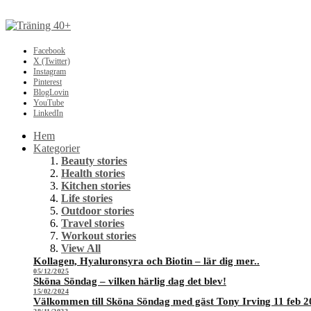
Facebook
X (Twitter)
Instagram
Pinterest
BlogLovin
YouTube
LinkedIn
Hem
Kategorier
Beauty stories
Health stories
Kitchen stories
Life stories
Outdoor stories
Travel stories
Workout stories
View All
Kollagen, Hyaluronsyra och Biotin – lär dig mer..
05/12/2025
Sköna Söndag – vilken härlig dag det blev!
15/02/2024
Välkommen till Sköna Söndag med gäst Tony Irving 11 feb 2