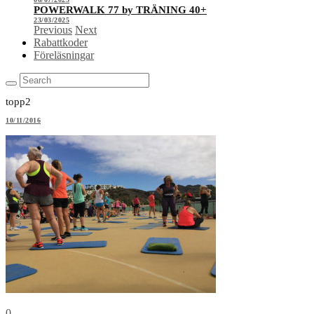
POWERWALK 77 by TRÄNING 40+
23/03/2025
Previous
Next
Rabattkoder
Föreläsningar
topp2
10/11/2016
0