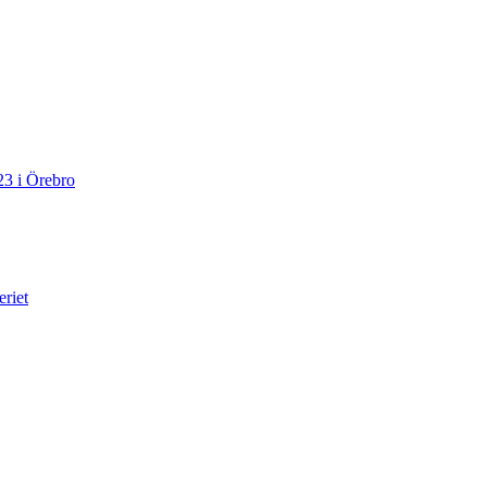
23 i Örebro
eriet