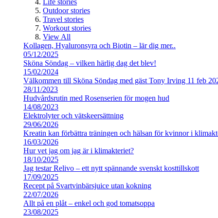
Life stories
Outdoor stories
Travel stories
Workout stories
View All
Kollagen, Hyaluronsyra och Biotin – lär dig mer..
05/12/2025
Sköna Söndag – vilken härlig dag det blev!
15/02/2024
Välkommen till Sköna Söndag med gäst Tony Irving 11 feb 20
28/11/2023
Hudvårdsrutin med Rosenserien för mogen hud
14/08/2023
Elektrolyter och vätskeersättning
29/06/2026
Kreatin kan förbättra träningen och hälsan för kvinnor i klimakt
16/03/2026
Hur vet jag om jag är i klimakteriet?
18/10/2025
Jag testar Relivo – ett nytt spännande svenskt kosttillskott
17/09/2025
Recept på Svartvinbärsjuice utan kokning
22/07/2026
Allt på en plåt – enkel och god tomatsoppa
23/08/2025