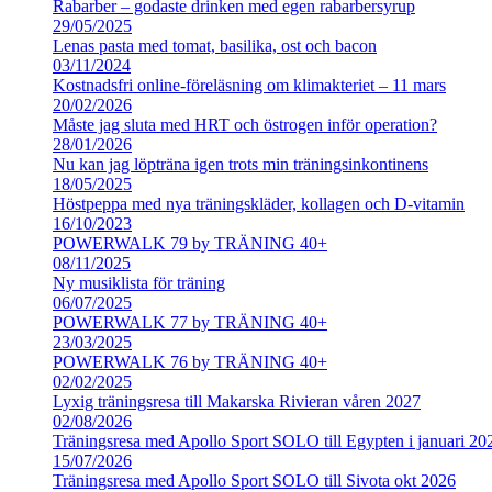
Rabarber – godaste drinken med egen rabarbersyrup
29/05/2025
Lenas pasta med tomat, basilika, ost och bacon
03/11/2024
Kostnadsfri online-föreläsning om klimakteriet – 11 mars
20/02/2026
Måste jag sluta med HRT och östrogen inför operation?
28/01/2026
Nu kan jag löpträna igen trots min träningsinkontinens
18/05/2025
Höstpeppa med nya träningskläder, kollagen och D-vitamin
16/10/2023
POWERWALK 79 by TRÄNING 40+
08/11/2025
Ny musiklista för träning
06/07/2025
POWERWALK 77 by TRÄNING 40+
23/03/2025
POWERWALK 76 by TRÄNING 40+
02/02/2025
Lyxig träningsresa till Makarska Rivieran våren 2027
02/08/2026
Träningsresa med Apollo Sport SOLO till Egypten i januari 20
15/07/2026
Träningsresa med Apollo Sport SOLO till Sivota okt 2026