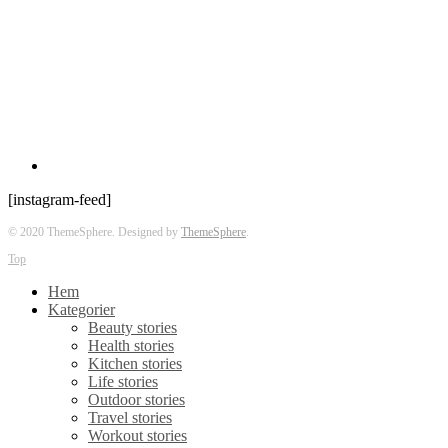
[instagram-feed]
© 2020 ThemeSphere. Designed by
ThemeSphere
.
Top
Hem
Kategorier
Beauty stories
Health stories
Kitchen stories
Life stories
Outdoor stories
Travel stories
Workout stories