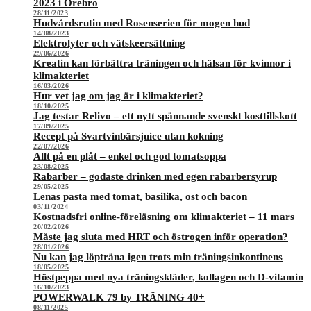
2023 i Örebro
28/11/2023
Hudvårdsrutin med Rosenserien för mogen hud
14/08/2023
Elektrolyter och vätskeersättning
29/06/2026
Kreatin kan förbättra träningen och hälsan för kvinnor i
klimakteriet
16/03/2026
Hur vet jag om jag är i klimakteriet?
18/10/2025
Jag testar Relivo – ett nytt spännande svenskt kosttillskott
17/09/2025
Recept på Svartvinbärsjuice utan kokning
22/07/2026
Allt på en plåt – enkel och god tomatsoppa
23/08/2025
Rabarber – godaste drinken med egen rabarbersyrup
29/05/2025
Lenas pasta med tomat, basilika, ost och bacon
03/11/2024
Kostnadsfri online-föreläsning om klimakteriet – 11 mars
20/02/2026
Måste jag sluta med HRT och östrogen inför operation?
28/01/2026
Nu kan jag löpträna igen trots min träningsinkontinens
18/05/2025
Höstpeppa med nya träningskläder, kollagen och D-vitamin
16/10/2023
POWERWALK 79 by TRÄNING 40+
08/11/2025