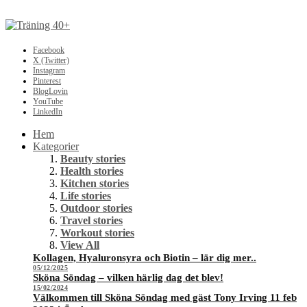
Facebook
X (Twitter)
Instagram
Pinterest
BlogLovin
YouTube
LinkedIn
Hem
Kategorier
Beauty stories
Health stories
Kitchen stories
Life stories
Outdoor stories
Travel stories
Workout stories
View All
Kollagen, Hyaluronsyra och Biotin – lär dig mer..
05/12/2025
Sköna Söndag – vilken härlig dag det blev!
15/02/2024
Välkommen till Sköna Söndag med gäst Tony Irving 11 feb