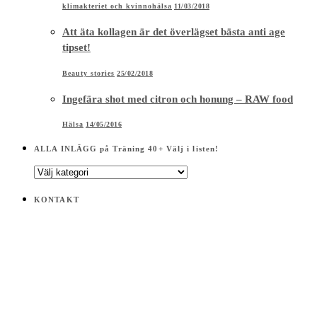
klimakteriet och kvinnohälsa
11/03/2018
Att äta kollagen är det överlägset bästa anti age
tipset!
Beauty stories
25/02/2018
Ingefära shot med citron och honung – RAW food
Hälsa
14/05/2016
ALLA INLÄGG på Träning 40+ Välj i listen!
ALLA
INLÄGG
på
KONTAKT
Träning
40+
Välj
i
listen!