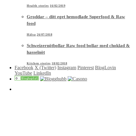
Health stories
16/02/2019
Groddar – ditt eget hemodlade Superfood & Raw
food
Hälsa
26/07/2018
Schweizernötbollar Raw food bollar med choklad &
hasselnöt
Kitchen stories
18/02/2018
Facebook
X (Twitter)
Instagram
Pinterest
BlogLovin
YouTube
LinkedIn