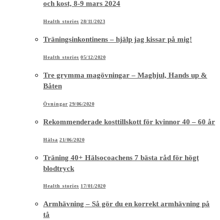
och kost, 8-9 mars 2024
Health stories
28/11/2023
Träningsinkontinens – hjälp jag kissar på mig!
Health stories
05/12/2020
Tre grymma magövningar – Maghjul, Hands up &
Båten
Övningar
29/06/2020
Rekommenderade kosttillskott för kvinnor 40 – 60 år
Hälsa
21/06/2020
Träning 40+ Hälsocoachens 7 bästa råd för högt
blodtryck
Health stories
17/01/2020
Armhävning – Så gör du en korrekt armhävning på
tå