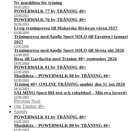
Ny musiklista för träning
06/07/2025
POWERWALK 77 by TRÄNING 40+
23/03/2025
POWERWALK 76 by TRÄNING 40+
02/02/2025
Lyxig träningsresa till Makarska Rivieran våren 2027
02/08/2026
Träningsresa med Apollo Sport SOLO till Egypten i januari
2027
15/07/2026
Träningsresa med Apollo Sport SOLO till Sivota okt 2026
12/04/2026
Resa till Gardasjön med Träning 40+ september 2026
28/01/2026
POWERWALK 81 by TRÄNING 40+
25/07/2026
Musiklista – POWERWALK 80 by TRÄNING 40+
02/03/2026
Träning 40+ ONLINE TRÄNING upphör den 31 jan 2026
20/12/2025
SALMING Sport BH-test och rabattkod – Min nya favorit!
23/06/2025
Previous
Next
Om Träning 40+
Spotify
POWERWALK 81 by TRÄNING 40+
25/07/2026
Musiklista – POWERWALK 80 by TRÄNING 40+
02/03/2026