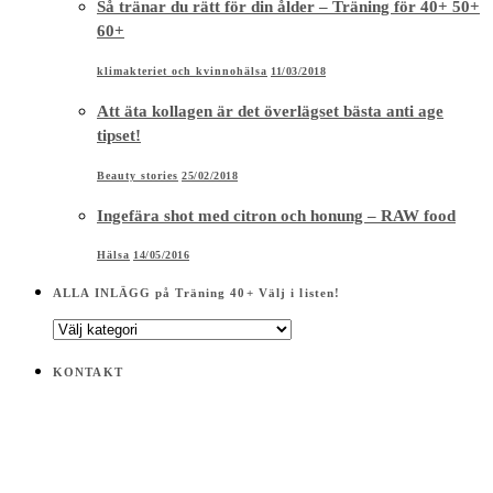
Så tränar du rätt för din ålder – Träning för 40+ 50+
60+
klimakteriet och kvinnohälsa
11/03/2018
Att äta kollagen är det överlägset bästa anti age
tipset!
Beauty stories
25/02/2018
Ingefära shot med citron och honung – RAW food
Hälsa
14/05/2016
ALLA INLÄGG på Träning 40+ Välj i listen!
ALLA
INLÄGG
på
KONTAKT
Träning
40+
Välj
i
listen!