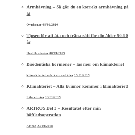
Armhävning – Så gör du en korrekt armhävning på
tå
Övningar
08/01/2020
Tipsen för att äta och träna rätt för din ålder 50-90
år
Health stories
08/09/2019
Bioidentiska hormoner – läs mer om klimakteriet
klimakteriet och kvinnohälsa
19/01/2019
Klimakteriet – Alla kvinnor kommer i klimakteriet!
Life stories
13/01/2019
ARTROS Del 3 – Resultatet efter min
höftledsoperation
Artros
23/10/2018