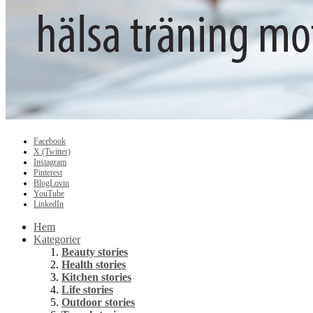
Facebook
X (Twitter)
Instagram
Pinterest
BlogLovin
YouTube
LinkedIn
Hem
Kategorier
Beauty stories
Health stories
Kitchen stories
Life stories
Outdoor stories