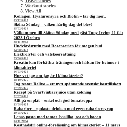
Travel stories
Workout stories
View All
Kollagen, Hyaluronsyra och Biotin – lär dig mer..
05/12/2025
Sköna Söndag – vilken härlig dag det blev!
15/02/2024
Välkommen till Sköna Söndag med gäst Tony Irving 11 feb
2023 i Örebro
28/11/2023
Hudvårdsrutin med Rosenserien för mogen hud
14/08/2023
Elektrolyter och vätskeersättning
29/06/2026
Kreatin kan förbättra träningen och hälsan för kvinnor i
klimakteriet
16/03/2026
Hur vet jag om jag är i klimakteriet?
18/10/2025
Jag testar Relivo – ett nytt spännande svenskt kosttillskott
17/09/2025
Recept på Svartvinbärsjuice utan kokning
22/07/2026
Allt på en plåt – enkel och god tomatsoppa
23/08/2025
Rabarber – godaste drinken med egen rabarbersyrup
29/05/2025
Lenas pasta med tomat, basilika, ost och bacon
03/11/2024
Kostnadsfri online-föreläsning om klimakteriet – 11 mars