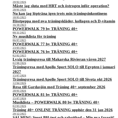
20/02/2026
Måste jag sluta med HRT och östrogen inför operation?
28/01/2026
Nu kan jag löpträna igen trots min träningsinkontinens
18/05/2025
Höstpeppa med nya träningskläder, kollagen och D-vitamin
16/10/2023
POWERWALK 79 by TRÄNING 40+
08/11/2025
Ny musiklista för träning
06/07/2025
POWERWALK 77 by TRÄNING 40+
23/03/2025
POWERWALK 76 by TRÄNING 40+
02/02/2025
Lyxig träningsresa till Makarska Rivieran våren 2027
02/08/2026
Träningsresa med Apollo Sport SOLO till Egypten i januari
2027
15/07/2026
Träningsresa med Apollo Sport SOLO till Sivota okt 2026
12/04/2026
Resa till Gardasjön med Träning 40+ september 2026
28/01/2026
POWERWALK 81 by TRÄNING 40+
25/07/2026
Musiklista – POWERWALK 80 by TRÄNING 40+
02/03/2026
Träning 40+ ONLINE TRÄNING upphör den 31 jan 2026
20/12/2025
SALMING Sport BH-test och rabattkod – Min nya favorit!