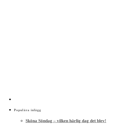
Populära inlägg
Sköna Söndag – vilken härlig dag det blev!