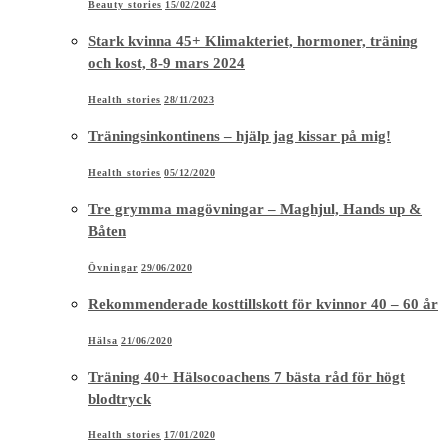
Beauty stories
15/02/2024
Stark kvinna 45+ Klimakteriet, hormoner, träning
och kost, 8-9 mars 2024
Health stories
28/11/2023
Träningsinkontinens – hjälp jag kissar på mig!
Health stories
05/12/2020
Tre grymma magövningar – Maghjul, Hands up &
Båten
Övningar
29/06/2020
Rekommenderade kosttillskott för kvinnor 40 – 60 år
Hälsa
21/06/2020
Träning 40+ Hälsocoachens 7 bästa råd för högt
blodtryck
Health stories
17/01/2020