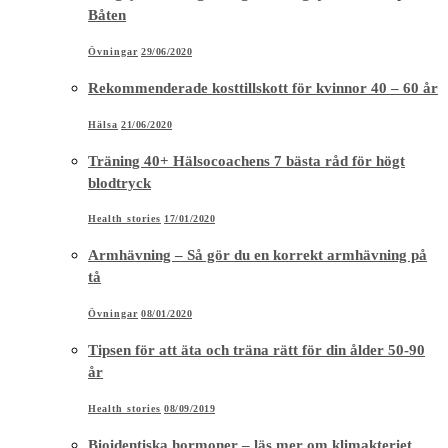
Båten
Övningar
29/06/2020
Rekommenderade kosttillskott för kvinnor 40 – 60 år
Hälsa
21/06/2020
Träning 40+ Hälsocoachens 7 bästa råd för högt
blodtryck
Health stories
17/01/2020
Armhävning – Så gör du en korrekt armhävning på
tå
Övningar
08/01/2020
Tipsen för att äta och träna rätt för din ålder 50-90
år
Health stories
08/09/2019
Bioidentiska hormoner – läs mer om klimakteriet