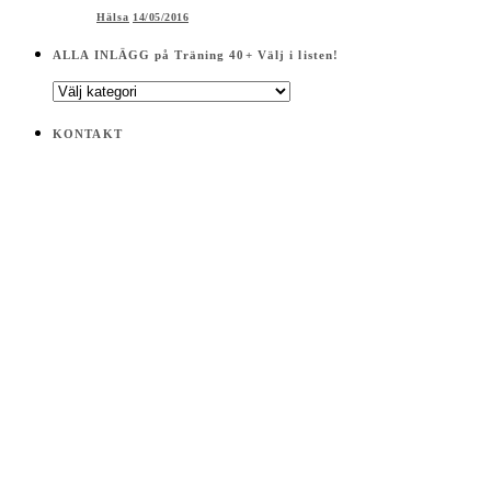
Hälsa
14/05/2016
ALLA INLÄGG på Träning 40+ Välj i listen!
ALLA
INLÄGG
på
KONTAKT
Träning
40+
Välj
i
listen!