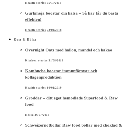
Health stories
05/11/2018
Gurkmeja boostar din hälsa – Så här får du bästa
effekten!
Health stories
23/09/2018
Kost & Hälsa
Overnight Oats med hallon, mandel och kakao
Kitchen stories
31/08/2019
Kombucha boostar immunförsvar och
kollagenproduktion
Health stories
16/02/2019
Groddar – ditt eget hemodlade Superfood & Raw
food
Hälsa
26/07/2018
Schweizernötbollar Raw food bollar med choklad &