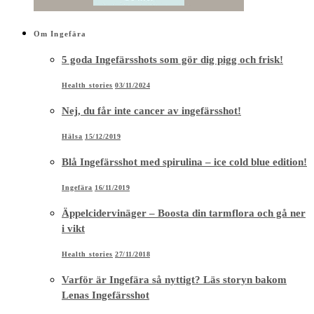
Om Ingefära
5 goda Ingefärsshots som gör dig pigg och frisk!
Health stories
03/11/2024
Nej, du får inte cancer av ingefärsshot!
Hälsa
15/12/2019
Blå Ingefärsshot med spirulina – ice cold blue edition!
Ingefära
16/11/2019
Äppelcidervinäger – Boosta din tarmflora och gå ner
i vikt
Health stories
27/11/2018
Varför är Ingefära så nyttigt? Läs storyn bakom
Lenas Ingefärsshot