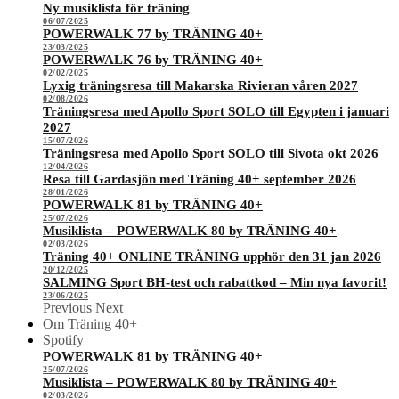
Ny musiklista för träning
06/07/2025
POWERWALK 77 by TRÄNING 40+
23/03/2025
POWERWALK 76 by TRÄNING 40+
02/02/2025
Lyxig träningsresa till Makarska Rivieran våren 2027
02/08/2026
Träningsresa med Apollo Sport SOLO till Egypten i januari
2027
15/07/2026
Träningsresa med Apollo Sport SOLO till Sivota okt 2026
12/04/2026
Resa till Gardasjön med Träning 40+ september 2026
28/01/2026
POWERWALK 81 by TRÄNING 40+
25/07/2026
Musiklista – POWERWALK 80 by TRÄNING 40+
02/03/2026
Träning 40+ ONLINE TRÄNING upphör den 31 jan 2026
20/12/2025
SALMING Sport BH-test och rabattkod – Min nya favorit!
23/06/2025
Previous
Next
Om Träning 40+
Spotify
POWERWALK 81 by TRÄNING 40+
25/07/2026
Musiklista – POWERWALK 80 by TRÄNING 40+
02/03/2026