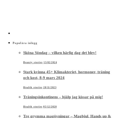
Populära inlägg
Sköna Söndag – vilken härlig dag det blev!
Beauty stories
15/02/2024
Stark kvinna 45+ Klimakteriet, hormoner, träning
och kost, 8-9 mars 2024
Health stories
28/11/2023
Träningsinkontinens – hjälp jag kissar på mig!
Health stories
05/12/2020
Tre grymma magövningar – Maghjul, Hands up &