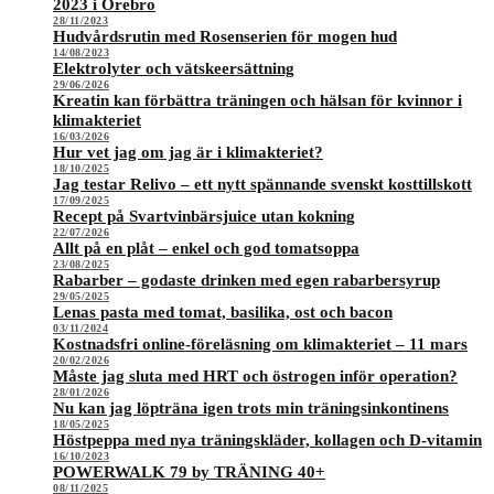
2023 i Örebro
28/11/2023
Hudvårdsrutin med Rosenserien för mogen hud
14/08/2023
Elektrolyter och vätskeersättning
29/06/2026
Kreatin kan förbättra träningen och hälsan för kvinnor i
klimakteriet
16/03/2026
Hur vet jag om jag är i klimakteriet?
18/10/2025
Jag testar Relivo – ett nytt spännande svenskt kosttillskott
17/09/2025
Recept på Svartvinbärsjuice utan kokning
22/07/2026
Allt på en plåt – enkel och god tomatsoppa
23/08/2025
Rabarber – godaste drinken med egen rabarbersyrup
29/05/2025
Lenas pasta med tomat, basilika, ost och bacon
03/11/2024
Kostnadsfri online-föreläsning om klimakteriet – 11 mars
20/02/2026
Måste jag sluta med HRT och östrogen inför operation?
28/01/2026
Nu kan jag löpträna igen trots min träningsinkontinens
18/05/2025
Höstpeppa med nya träningskläder, kollagen och D-vitamin
16/10/2023
POWERWALK 79 by TRÄNING 40+
08/11/2025