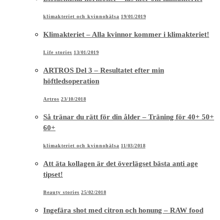
klimakteriet och kvinnohälsa
19/01/2019
Klimakteriet – Alla kvinnor kommer i klimakteriet!
Life stories
13/01/2019
ARTROS Del 3 – Resultatet efter min
höftledsoperation
Artros
23/10/2018
Så tränar du rätt för din ålder – Träning för 40+ 50+
60+
klimakteriet och kvinnohälsa
11/03/2018
Att äta kollagen är det överlägset bästa anti age
tipset!
Beauty stories
25/02/2018
Ingefära shot med citron och honung – RAW food