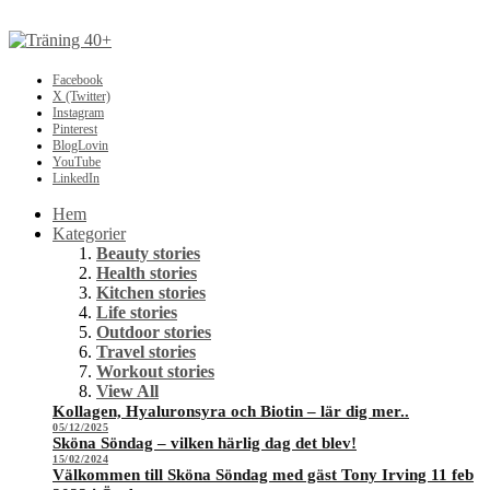
Facebook
X (Twitter)
Instagram
Pinterest
BlogLovin
YouTube
LinkedIn
Hem
Kategorier
Beauty stories
Health stories
Kitchen stories
Life stories
Outdoor stories
Travel stories
Workout stories
View All
Kollagen, Hyaluronsyra och Biotin – lär dig mer..
05/12/2025
Sköna Söndag – vilken härlig dag det blev!
15/02/2024
Välkommen till Sköna Söndag med gäst Tony Irving 11 feb