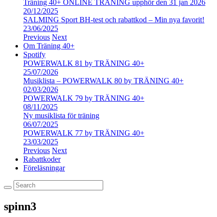
Träning 40+ ONLINE TRÄNING upphör den 31 jan 2026
20/12/2025
SALMING Sport BH-test och rabattkod – Min nya favorit!
23/06/2025
Previous
Next
Om Träning 40+
Spotify
POWERWALK 81 by TRÄNING 40+
25/07/2026
Musiklista – POWERWALK 80 by TRÄNING 40+
02/03/2026
POWERWALK 79 by TRÄNING 40+
08/11/2025
Ny musiklista för träning
06/07/2025
POWERWALK 77 by TRÄNING 40+
23/03/2025
Previous
Next
Rabattkoder
Föreläsningar
spinn3