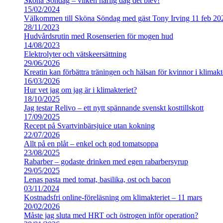
Sköna Söndag – vilken härlig dag det blev!
15/02/2024
Välkommen till Sköna Söndag med gäst Tony Irving 11 feb 20
28/11/2023
Hudvårdsrutin med Rosenserien för mogen hud
14/08/2023
Elektrolyter och vätskeersättning
29/06/2026
Kreatin kan förbättra träningen och hälsan för kvinnor i klimakt
16/03/2026
Hur vet jag om jag är i klimakteriet?
18/10/2025
Jag testar Relivo – ett nytt spännande svenskt kosttillskott
17/09/2025
Recept på Svartvinbärsjuice utan kokning
22/07/2026
Allt på en plåt – enkel och god tomatsoppa
23/08/2025
Rabarber – godaste drinken med egen rabarbersyrup
29/05/2025
Lenas pasta med tomat, basilika, ost och bacon
03/11/2024
Kostnadsfri online-föreläsning om klimakteriet – 11 mars
20/02/2026
Måste jag sluta med HRT och östrogen inför operation?