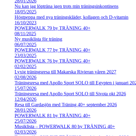
28/01/2026
Nu kan jag löpträna igen trots min träningsinkontinens
18/05/2025
Höstpeppa med nya träningskläder, kollagen och D-vitamin
16/10/2023
POWERWALK 79 by TRÄNING 40+
08/11/2025
Ny musiklista för träning
06/07/2025
POWERWALK 77 by TRÄNING 40+
23/03/2025
POWERWALK 76 by TRÄNING 40+
02/02/2025
Lyxig träningsresa till Makarska Rivieran våren 2027
02/08/2026
Träningsresa med Apollo Sport SOLO till Egypten i januari 20
15/07/2026
Träningsresa med Apollo Sport SOLO till Sivota okt 2026
12/04/2026
Resa till Gardasjön med Träning 40+ september 2026
28/01/2026
POWERWALK 81 by TRÄNING 40+
25/07/2026
Musiklista – POWERWALK 80 by TRÄNING 40+
02/03/2026