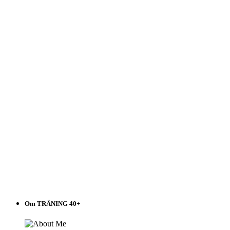
Välj
i
listen!
Om TRÄNING 40+