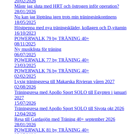
20/02/2026
Måste jag sluta med HRT och östrogen inför operation?
28/01/2026
Nu kan jag löpträna igen trots min träningsinkontinens
18/05/2025
Höstpeppa med nya träningskläder, kollagen och D-vitamin
16/10/2023
POWERWALK 79 by TRÄNING 40+
08/11/2025
Ny musiklista för träning
06/07/2025
POWERWALK 77 by TRÄNING 40+
23/03/2025
POWERWALK 76 by TRÄNING 40+
02/02/2025
Lyxig träningsresa till Makarska Rivieran våren 2027
02/08/2026
Träningsresa med Apollo Sport SOLO till Egypten i januari
2027
15/07/2026
Träningsresa med Apollo Sport SOLO till Sivota okt 2026
12/04/2026
Resa till Gardasjön med Träning 40+ september 2026
28/01/2026
POWERWALK 81 by TRÄNING 40+