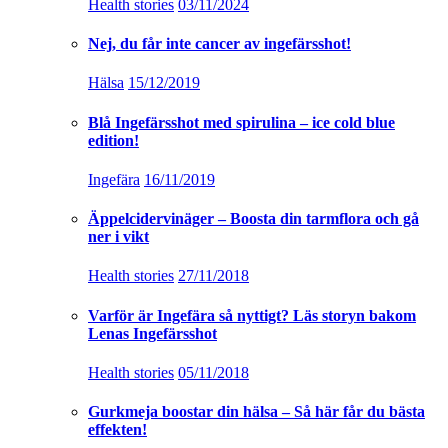
Health stories
03/11/2024
Nej, du får inte cancer av ingefärsshot!
Hälsa
15/12/2019
Blå Ingefärsshot med spirulina – ice cold blue
edition!
Ingefära
16/11/2019
Äppelcidervinäger – Boosta din tarmflora och gå
ner i vikt
Health stories
27/11/2018
Varför är Ingefära så nyttigt? Läs storyn bakom
Lenas Ingefärsshot
Health stories
05/11/2018
Gurkmeja boostar din hälsa – Så här får du bästa
effekten!