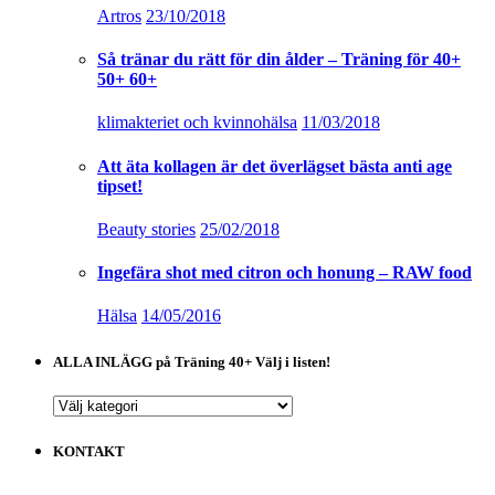
Artros
23/10/2018
Så tränar du rätt för din ålder – Träning för 40+
50+ 60+
klimakteriet och kvinnohälsa
11/03/2018
Att äta kollagen är det överlägset bästa anti age
tipset!
Beauty stories
25/02/2018
Ingefära shot med citron och honung – RAW food
Hälsa
14/05/2016
ALLA INLÄGG på Träning 40+ Välj i listen!
ALLA
INLÄGG
på
KONTAKT
Träning
40+