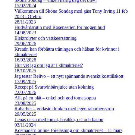
Sköna Söndag – vilken härlig dag det blev!
15/02/2024
Välkommen till Sköna Söndag med gäst Tony Irving 11 feb
2023 i Örebro
28/11/2023
Hudvårdsrutin med Rosenserien för mogen hud
14/08/2023
Elektrolyter och vätskeersättning
29/06/2026
Kreatin kan förbättra träningen och hälsan för kvinnor i
klimakteriet
16/03/2026
Hur vet jag om jag är i klimakteriet?
18/10/2025
Jag testar Relivo – ett nytt spännande svenskt kosttillskott
17/09/2025
Recept på Svartvinbärsjuice utan kokning
22/07/2026
Allt på en plåt – enkel och god tomatsoppa
23/08/2025
Rabarber – godaste drinken med egen rabarbersyrup
29/05/2025
Lenas pasta med tomat, basilika, ost och bacon
03/11/2024
Kostnadsfri online-föreläsning om klimakteriet – 11 mars