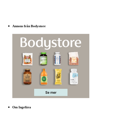
Annons från Bodystore
Om Ingefära