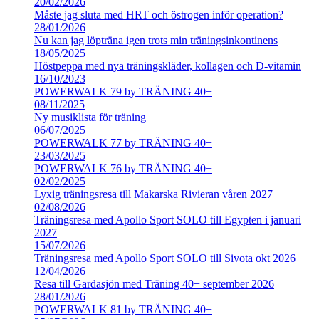
20/02/2026
Måste jag sluta med HRT och östrogen inför operation?
28/01/2026
Nu kan jag löpträna igen trots min träningsinkontinens
18/05/2025
Höstpeppa med nya träningskläder, kollagen och D-vitamin
16/10/2023
POWERWALK 79 by TRÄNING 40+
08/11/2025
Ny musiklista för träning
06/07/2025
POWERWALK 77 by TRÄNING 40+
23/03/2025
POWERWALK 76 by TRÄNING 40+
02/02/2025
Lyxig träningsresa till Makarska Rivieran våren 2027
02/08/2026
Träningsresa med Apollo Sport SOLO till Egypten i januari
2027
15/07/2026
Träningsresa med Apollo Sport SOLO till Sivota okt 2026
12/04/2026
Resa till Gardasjön med Träning 40+ september 2026
28/01/2026
POWERWALK 81 by TRÄNING 40+