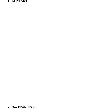
KONTAKT
Träning
40+
Välj
i
listen!
Om TRÄNING 40+