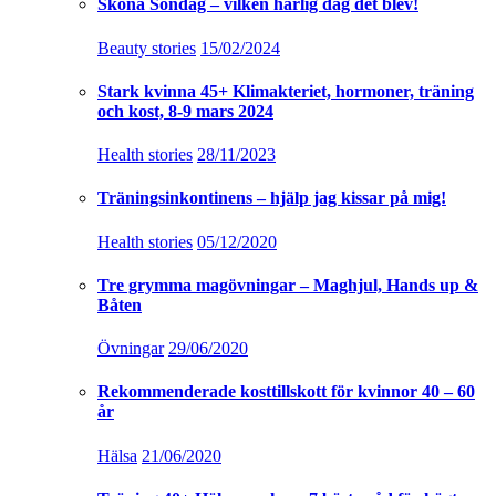
Sköna Söndag – vilken härlig dag det blev!
Beauty stories
15/02/2024
Stark kvinna 45+ Klimakteriet, hormoner, träning
och kost, 8-9 mars 2024
Health stories
28/11/2023
Träningsinkontinens – hjälp jag kissar på mig!
Health stories
05/12/2020
Tre grymma magövningar – Maghjul, Hands up &
Båten
Övningar
29/06/2020
Rekommenderade kosttillskott för kvinnor 40 – 60
år
Hälsa
21/06/2020