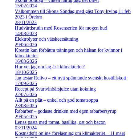
Sköna Söndag – vilken härlig dag det blev!
15/02/2024
Välkommen till Sköna Söndag med gäst Tony Irving 11 feb
2023 i Örebro
28/11/2023
Hudvårdsrutin med Rosenserien för mogen hud
14/08/2023
Elektrolyter och vätskeersättning
29/06/2026
Kreatin kan förbättra träningen och hälsan för kvinnor i
klimakteriet
16/03/2026
Hur vet jag om jag är i klimakteriet?
18/10/2025
Jag testar Relivo – ett nytt spännande svenskt kosttillskott
17/09/2025
Recept på Svartvinbärsjuice utan kokning
22/07/2026
Allt på en plåt – enkel och god tomatsoppa
23/08/2025
Rabarber – godaste drinken med egen rabarbersyrup
29/05/2025
Lenas pasta med tomat, basilika, ost och bacon
03/11/2024
Kostnadsfri online-föreläsning om klimakteriet – 11 mars