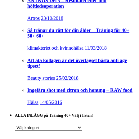
ARTROS Del 3 – Resultatet efter min
höftledsoperation
Artros
23/10/2018
Så tränar du rätt för din ålder – Träning för 40+
50+ 60+
klimakteriet och kvinnohälsa
11/03/2018
Att äta kollagen är det överlägset bästa anti age
tipset!
Beauty stories
25/02/2018
Ingefära shot med citron och honung – RAW food
Hälsa
14/05/2016
ALLA INLÄGG på Träning 40+ Välj i listen!
ALLA
INLÄGG
på