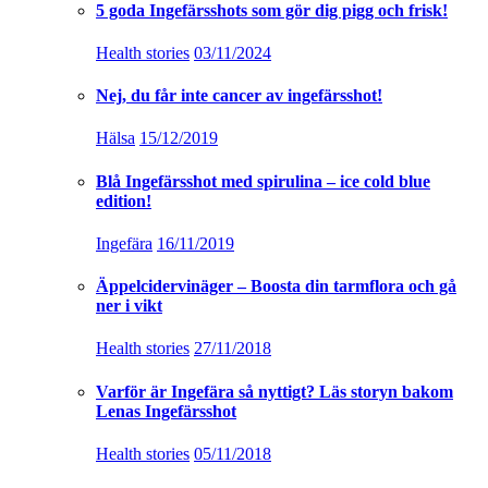
5 goda Ingefärsshots som gör dig pigg och frisk!
Health stories
03/11/2024
Nej, du får inte cancer av ingefärsshot!
Hälsa
15/12/2019
Blå Ingefärsshot med spirulina – ice cold blue
edition!
Ingefära
16/11/2019
Äppelcidervinäger – Boosta din tarmflora och gå
ner i vikt
Health stories
27/11/2018
Varför är Ingefära så nyttigt? Läs storyn bakom
Lenas Ingefärsshot
Health stories
05/11/2018