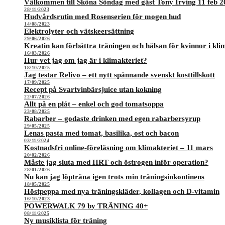
Välkommen till Sköna Söndag med gäst Tony Irving 11 feb 2
28/11/2023
Hudvårdsrutin med Rosenserien för mogen hud
14/08/2023
Elektrolyter och vätskeersättning
29/06/2026
Kreatin kan förbättra träningen och hälsan för kvinnor i kli
16/03/2026
Hur vet jag om jag är i klimakteriet?
18/10/2025
Jag testar Relivo – ett nytt spännande svenskt kosttillskott
17/09/2025
Recept på Svartvinbärsjuice utan kokning
22/07/2026
Allt på en plåt – enkel och god tomatsoppa
23/08/2025
Rabarber – godaste drinken med egen rabarbersyrup
29/05/2025
Lenas pasta med tomat, basilika, ost och bacon
03/11/2024
Kostnadsfri online-föreläsning om klimakteriet – 11 mars
20/02/2026
Måste jag sluta med HRT och östrogen inför operation?
28/01/2026
Nu kan jag löpträna igen trots min träningsinkontinens
18/05/2025
Höstpeppa med nya träningskläder, kollagen och D-vitamin
16/10/2023
POWERWALK 79 by TRÄNING 40+
08/11/2025
Ny musiklista för träning