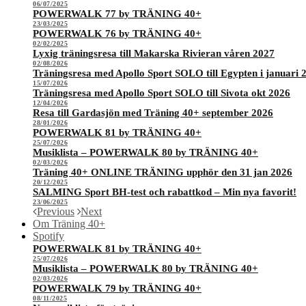
06/07/2025
POWERWALK 77 by TRÄNING 40+
23/03/2025
POWERWALK 76 by TRÄNING 40+
02/02/2025
Lyxig träningsresa till Makarska Rivieran våren 2027
02/08/2026
Träningsresa med Apollo Sport SOLO till Egypten i januari 
15/07/2026
Träningsresa med Apollo Sport SOLO till Sivota okt 2026
12/04/2026
Resa till Gardasjön med Träning 40+ september 2026
28/01/2026
POWERWALK 81 by TRÄNING 40+
25/07/2026
Musiklista – POWERWALK 80 by TRÄNING 40+
02/03/2026
Träning 40+ ONLINE TRÄNING upphör den 31 jan 2026
20/12/2025
SALMING Sport BH-test och rabattkod – Min nya favorit!
23/06/2025
Previous
Next
Om Träning 40+
Spotify
POWERWALK 81 by TRÄNING 40+
25/07/2026
Musiklista – POWERWALK 80 by TRÄNING 40+
02/03/2026
POWERWALK 79 by TRÄNING 40+
08/11/2025