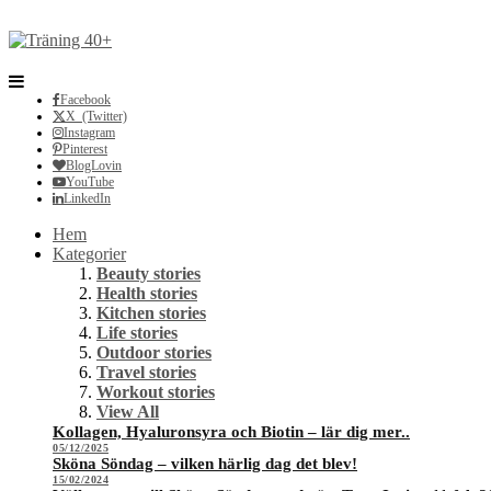
Facebook
X (Twitter)
Instagram
Pinterest
BlogLovin
YouTube
LinkedIn
Hem
Kategorier
Beauty stories
Health stories
Kitchen stories
Life stories
Outdoor stories
Travel stories
Workout stories
View All
Kollagen, Hyaluronsyra och Biotin – lär dig mer..
05/12/2025
Sköna Söndag – vilken härlig dag det blev!
15/02/2024