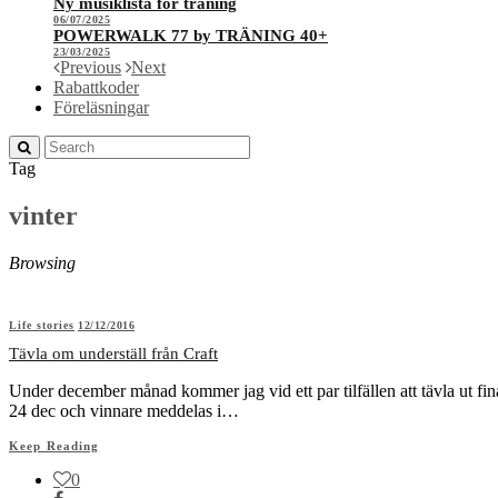
Ny musiklista för träning
06/07/2025
POWERWALK 77 by TRÄNING 40+
23/03/2025
Previous
Next
Rabattkoder
Föreläsningar
Tag
vinter
Browsing
Life stories
12/12/2016
Tävla om underställ från Craft
Under december månad kommer jag vid ett par tilfällen att tävla ut fin
24 dec och vinnare meddelas i…
Keep Reading
0