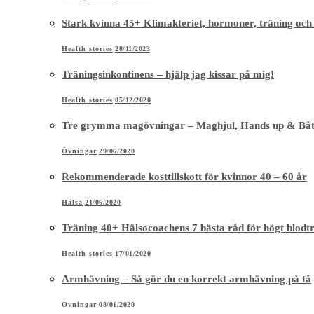
Stark kvinna 45+ Klimakteriet, hormoner, träning och
Health stories
28/11/2023
Träningsinkontinens – hjälp jag kissar på mig!
Health stories
05/12/2020
Tre grymma magövningar – Maghjul, Hands up & Bå
Övningar
29/06/2020
Rekommenderade kosttillskott för kvinnor 40 – 60 år
Hälsa
21/06/2020
Träning 40+ Hälsocoachens 7 bästa råd för högt blodt
Health stories
17/01/2020
Armhävning – Så gör du en korrekt armhävning på tå
Övningar
08/01/2020