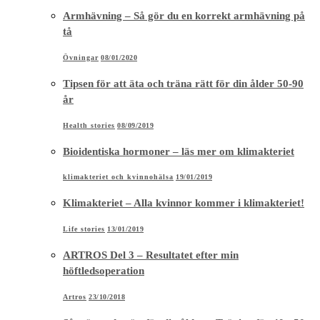
Armhävning – Så gör du en korrekt armhävning på
tå
Övningar
08/01/2020
Tipsen för att äta och träna rätt för din ålder 50-90
år
Health stories
08/09/2019
Bioidentiska hormoner – läs mer om klimakteriet
klimakteriet och kvinnohälsa
19/01/2019
Klimakteriet – Alla kvinnor kommer i klimakteriet!
Life stories
13/01/2019
ARTROS Del 3 – Resultatet efter min
höftledsoperation
Artros
23/10/2018