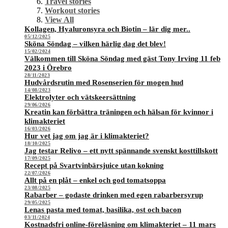
Travel stories
Workout stories
View All
Kollagen, Hyaluronsyra och Biotin – lär dig mer..
05/12/2025
Sköna Söndag – vilken härlig dag det blev!
15/02/2024
Välkommen till Sköna Söndag med gäst Tony Irving 11 feb
2023 i Örebro
28/11/2023
Hudvårdsrutin med Rosenserien för mogen hud
14/08/2023
Elektrolyter och vätskeersättning
29/06/2026
Kreatin kan förbättra träningen och hälsan för kvinnor i
klimakteriet
16/03/2026
Hur vet jag om jag är i klimakteriet?
18/10/2025
Jag testar Relivo – ett nytt spännande svenskt kosttillskott
17/09/2025
Recept på Svartvinbärsjuice utan kokning
22/07/2026
Allt på en plåt – enkel och god tomatsoppa
23/08/2025
Rabarber – godaste drinken med egen rabarbersyrup
29/05/2025
Lenas pasta med tomat, basilika, ost och bacon
03/11/2024
Kostnadsfri online-föreläsning om klimakteriet – 11 mars