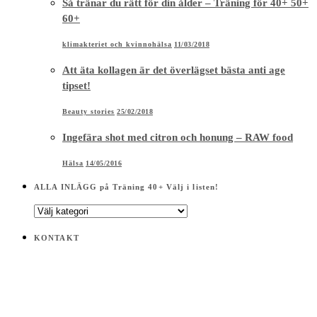
Så tränar du rätt för din ålder – Träning för 40+ 50+
60+
klimakteriet och kvinnohälsa
11/03/2018
Att äta kollagen är det överlägset bästa anti age
tipset!
Beauty stories
25/02/2018
Ingefära shot med citron och honung – RAW food
Hälsa
14/05/2016
ALLA INLÄGG på Träning 40+ Välj i listen!
ALLA
INLÄGG
på
KONTAKT
Träning
40+
Välj
i
listen!