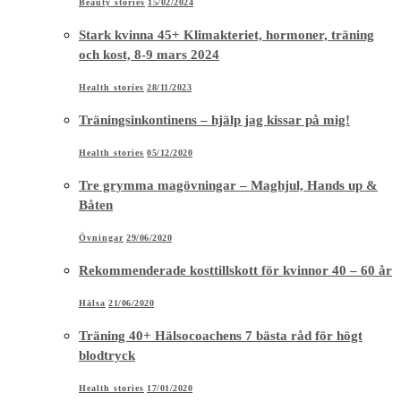
Beauty stories
15/02/2024
Stark kvinna 45+ Klimakteriet, hormoner, träning
och kost, 8-9 mars 2024
Health stories
28/11/2023
Träningsinkontinens – hjälp jag kissar på mig!
Health stories
05/12/2020
Tre grymma magövningar – Maghjul, Hands up &
Båten
Övningar
29/06/2020
Rekommenderade kosttillskott för kvinnor 40 – 60 år
Hälsa
21/06/2020
Träning 40+ Hälsocoachens 7 bästa råd för högt
blodtryck
Health stories
17/01/2020