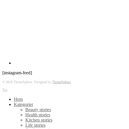
[instagram-feed]
© 2020 ThemeSphere. Designed by
ThemeSphere
.
Top
Hem
Kategorier
Beauty stories
Health stories
Kitchen stories
Life stories