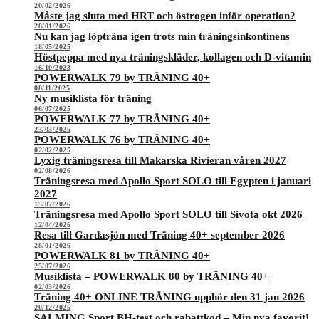
20/02/2026
Måste jag sluta med HRT och östrogen inför operation?
28/01/2026
Nu kan jag löpträna igen trots min träningsinkontinens
18/05/2025
Höstpeppa med nya träningskläder, kollagen och D-vitamin
16/10/2023
POWERWALK 79 by TRÄNING 40+
08/11/2025
Ny musiklista för träning
06/07/2025
POWERWALK 77 by TRÄNING 40+
23/03/2025
POWERWALK 76 by TRÄNING 40+
02/02/2025
Lyxig träningsresa till Makarska Rivieran våren 2027
02/08/2026
Träningsresa med Apollo Sport SOLO till Egypten i januari
2027
15/07/2026
Träningsresa med Apollo Sport SOLO till Sivota okt 2026
12/04/2026
Resa till Gardasjön med Träning 40+ september 2026
28/01/2026
POWERWALK 81 by TRÄNING 40+
25/07/2026
Musiklista – POWERWALK 80 by TRÄNING 40+
02/03/2026
Träning 40+ ONLINE TRÄNING upphör den 31 jan 2026
20/12/2025
SALMING Sport BH-test och rabattkod – Min nya favorit!