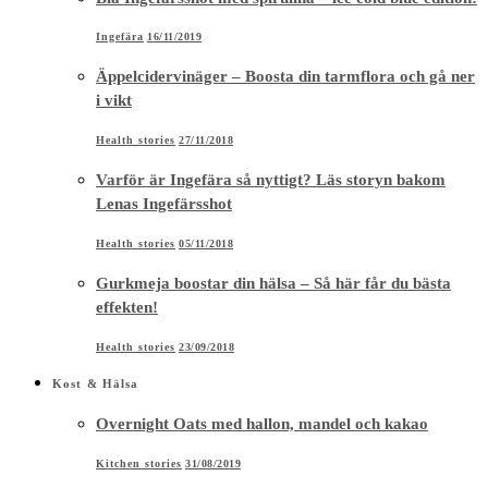
Ingefära
16/11/2019
Äppelcidervinäger – Boosta din tarmflora och gå ner
i vikt
Health stories
27/11/2018
Varför är Ingefära så nyttigt? Läs storyn bakom
Lenas Ingefärsshot
Health stories
05/11/2018
Gurkmeja boostar din hälsa – Så här får du bästa
effekten!
Health stories
23/09/2018
Kost & Hälsa
Overnight Oats med hallon, mandel och kakao
Kitchen stories
31/08/2019