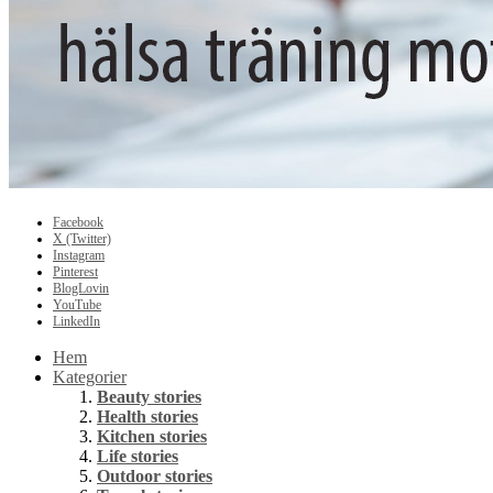
Facebook
X (Twitter)
Instagram
Pinterest
BlogLovin
YouTube
LinkedIn
Hem
Kategorier
Beauty stories
Health stories
Kitchen stories
Life stories
Outdoor stories