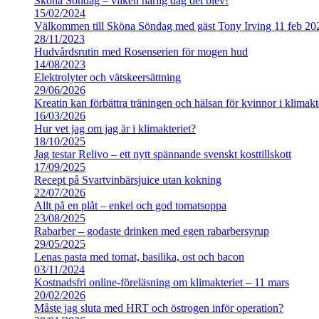
Sköna Söndag – vilken härlig dag det blev!
15/02/2024
Välkommen till Sköna Söndag med gäst Tony Irving 11 feb 20
28/11/2023
Hudvårdsrutin med Rosenserien för mogen hud
14/08/2023
Elektrolyter och vätskeersättning
29/06/2026
Kreatin kan förbättra träningen och hälsan för kvinnor i klimakt
16/03/2026
Hur vet jag om jag är i klimakteriet?
18/10/2025
Jag testar Relivo – ett nytt spännande svenskt kosttillskott
17/09/2025
Recept på Svartvinbärsjuice utan kokning
22/07/2026
Allt på en plåt – enkel och god tomatsoppa
23/08/2025
Rabarber – godaste drinken med egen rabarbersyrup
29/05/2025
Lenas pasta med tomat, basilika, ost och bacon
03/11/2024
Kostnadsfri online-föreläsning om klimakteriet – 11 mars
20/02/2026
Måste jag sluta med HRT och östrogen inför operation?