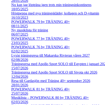
28/01/2026
Nu kan jag löpträna igen trots min träningsinkontinens
18/05/2025
Höstpeppa med nya träningskläder, kollagen och D-vitamin
16/10/2023
POWERWALK 79 by TRÄNING 40+
08/11/2025
Ny musiklista för träning
06/07/2025
POWERWALK 77 by TRÄNING 40+
23/03/2025
POWERWALK 76 by TRÄNING 40+
02/02/2025
Lyxig träningsresa till Makarska Rivieran våren 2027
02/08/2026
Träningsresa med Apollo Sport SOLO till Egypten i januari 20
15/07/2026
Träningsresa med Apollo Sport SOLO till Sivota okt 2026
12/04/2026
Resa till Gardasjön med Träning 40+ september 2026
28/01/2026
POWERWALK 81 by TRÄNING 40+
25/07/2026
Musiklista – POWERWALK 80 by TRÄNING 40+
02/03/2026