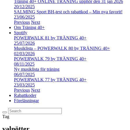
Träning 40+ ONLINE TRÄNING upphör den 31 jan 2026
20/12/2025
SALMING Sport BH-test och rabattkod – Min nya favorit!
23/06/2025
Previous
Next
Om Träning 40+
Spotify
POWERWALK 81 by TRÄNING 40+
25/07/2026
Musiklista – POWERWALK 80 by TRÄNING 40+
02/03/2026
POWERWALK 79 by TRÄNING 40+
08/11/2025
Ny musiklista för träning
06/07/2025
POWERWALK 77 by TRÄNING 40+
23/03/2025
Previous
Next
Rabattkoder
Föreläsningar
Tag
valnötter