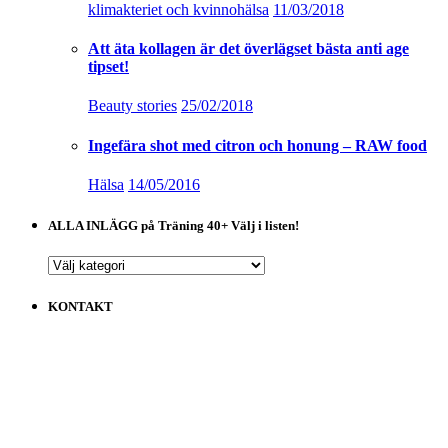
klimakteriet och kvinnohälsa
11/03/2018
Att äta kollagen är det överlägset bästa anti age
tipset!
Beauty stories
25/02/2018
Ingefära shot med citron och honung – RAW food
Hälsa
14/05/2016
ALLA INLÄGG på Träning 40+ Välj i listen!
ALLA
INLÄGG
på
KONTAKT
Träning
40+
Välj
i
listen!