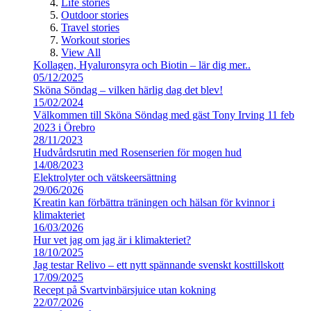
Life stories
Outdoor stories
Travel stories
Workout stories
View All
Kollagen, Hyaluronsyra och Biotin – lär dig mer..
05/12/2025
Sköna Söndag – vilken härlig dag det blev!
15/02/2024
Välkommen till Sköna Söndag med gäst Tony Irving 11 feb
2023 i Örebro
28/11/2023
Hudvårdsrutin med Rosenserien för mogen hud
14/08/2023
Elektrolyter och vätskeersättning
29/06/2026
Kreatin kan förbättra träningen och hälsan för kvinnor i
klimakteriet
16/03/2026
Hur vet jag om jag är i klimakteriet?
18/10/2025
Jag testar Relivo – ett nytt spännande svenskt kosttillskott
17/09/2025
Recept på Svartvinbärsjuice utan kokning
22/07/2026