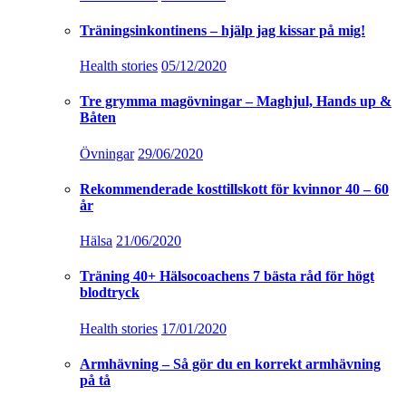
Träningsinkontinens – hjälp jag kissar på mig!
Health stories
05/12/2020
Tre grymma magövningar – Maghjul, Hands up &
Båten
Övningar
29/06/2020
Rekommenderade kosttillskott för kvinnor 40 – 60
år
Hälsa
21/06/2020
Träning 40+ Hälsocoachens 7 bästa råd för högt
blodtryck
Health stories
17/01/2020
Armhävning – Så gör du en korrekt armhävning
på tå