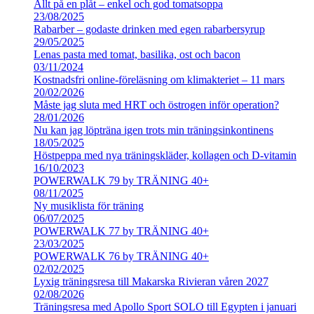
Allt på en plåt – enkel och god tomatsoppa
23/08/2025
Rabarber – godaste drinken med egen rabarbersyrup
29/05/2025
Lenas pasta med tomat, basilika, ost och bacon
03/11/2024
Kostnadsfri online-föreläsning om klimakteriet – 11 mars
20/02/2026
Måste jag sluta med HRT och östrogen inför operation?
28/01/2026
Nu kan jag löpträna igen trots min träningsinkontinens
18/05/2025
Höstpeppa med nya träningskläder, kollagen och D-vitamin
16/10/2023
POWERWALK 79 by TRÄNING 40+
08/11/2025
Ny musiklista för träning
06/07/2025
POWERWALK 77 by TRÄNING 40+
23/03/2025
POWERWALK 76 by TRÄNING 40+
02/02/2025
Lyxig träningsresa till Makarska Rivieran våren 2027
02/08/2026
Träningsresa med Apollo Sport SOLO till Egypten i januari