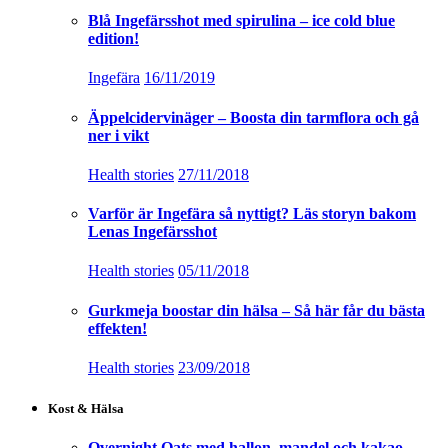
Blå Ingefärsshot med spirulina – ice cold blue
edition!
Ingefära
16/11/2019
Äppelcidervinäger – Boosta din tarmflora och gå
ner i vikt
Health stories
27/11/2018
Varför är Ingefära så nyttigt? Läs storyn bakom
Lenas Ingefärsshot
Health stories
05/11/2018
Gurkmeja boostar din hälsa – Så här får du bästa
effekten!
Health stories
23/09/2018
Kost & Hälsa
Overnight Oats med hallon, mandel och kakao