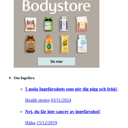
Om Ingefära
5 goda Ingefärsshots som gör dig pigg och frisk!
Health stories
03/11/2024
Nej, du får inte cancer av ingefärsshot!
Hälsa
15/12/2019