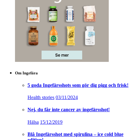
Om Ingefära
5 goda Ingefärsshots som gör dig pigg och frisk!
Health stories
03/11/2024
Nej, du får inte cancer av ingefärsshot!
Hälsa
15/12/2019
Blå Ingefärsshot med spirulina – ice cold blue
edition!