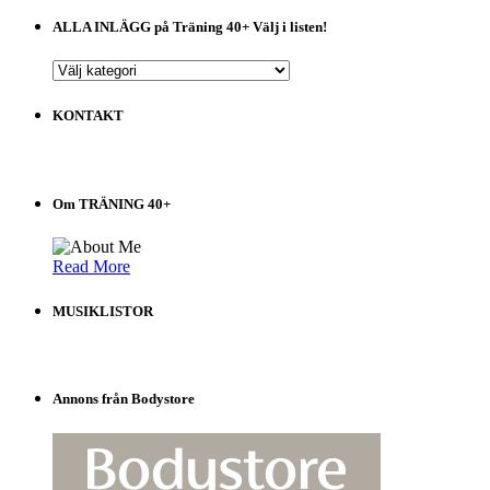
ALLA INLÄGG på Träning 40+ Välj i listen!
ALLA
INLÄGG
på
KONTAKT
Träning
40+
Välj
i
Om TRÄNING 40+
listen!
Read More
MUSIKLISTOR
Annons från Bodystore