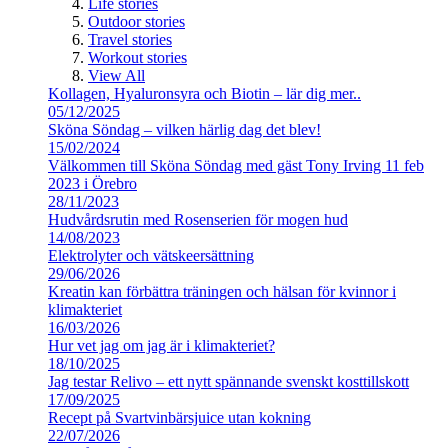
Life stories
Outdoor stories
Travel stories
Workout stories
View All
Kollagen, Hyaluronsyra och Biotin – lär dig mer..
05/12/2025
Sköna Söndag – vilken härlig dag det blev!
15/02/2024
Välkommen till Sköna Söndag med gäst Tony Irving 11 feb
2023 i Örebro
28/11/2023
Hudvårdsrutin med Rosenserien för mogen hud
14/08/2023
Elektrolyter och vätskeersättning
29/06/2026
Kreatin kan förbättra träningen och hälsan för kvinnor i
klimakteriet
16/03/2026
Hur vet jag om jag är i klimakteriet?
18/10/2025
Jag testar Relivo – ett nytt spännande svenskt kosttillskott
17/09/2025
Recept på Svartvinbärsjuice utan kokning
22/07/2026