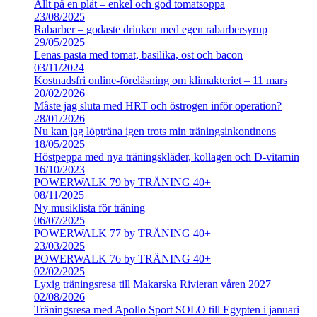
Allt på en plåt – enkel och god tomatsoppa
23/08/2025
Rabarber – godaste drinken med egen rabarbersyrup
29/05/2025
Lenas pasta med tomat, basilika, ost och bacon
03/11/2024
Kostnadsfri online-föreläsning om klimakteriet – 11 mars
20/02/2026
Måste jag sluta med HRT och östrogen inför operation?
28/01/2026
Nu kan jag löpträna igen trots min träningsinkontinens
18/05/2025
Höstpeppa med nya träningskläder, kollagen och D-vitamin
16/10/2023
POWERWALK 79 by TRÄNING 40+
08/11/2025
Ny musiklista för träning
06/07/2025
POWERWALK 77 by TRÄNING 40+
23/03/2025
POWERWALK 76 by TRÄNING 40+
02/02/2025
Lyxig träningsresa till Makarska Rivieran våren 2027
02/08/2026
Träningsresa med Apollo Sport SOLO till Egypten i januari