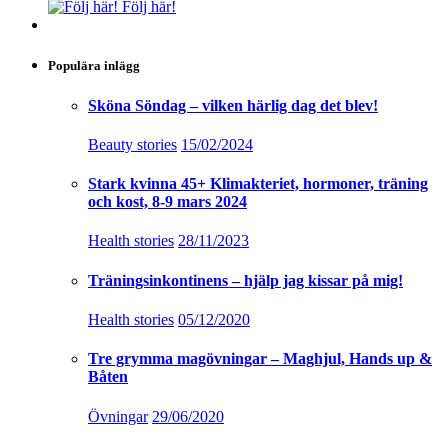
Följ här!
Populära inlägg
Sköna Söndag – vilken härlig dag det blev!
Beauty stories
15/02/2024
Stark kvinna 45+ Klimakteriet, hormoner, träning
och kost, 8-9 mars 2024
Health stories
28/11/2023
Träningsinkontinens – hjälp jag kissar på mig!
Health stories
05/12/2020
Tre grymma magövningar – Maghjul, Hands up &
Båten
Övningar
29/06/2020