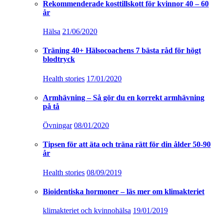
Rekommenderade kosttillskott för kvinnor 40 – 60
år
Hälsa
21/06/2020
Träning 40+ Hälsocoachens 7 bästa råd för högt
blodtryck
Health stories
17/01/2020
Armhävning – Så gör du en korrekt armhävning
på tå
Övningar
08/01/2020
Tipsen för att äta och träna rätt för din ålder 50-90
år
Health stories
08/09/2019
Bioidentiska hormoner – läs mer om klimakteriet
klimakteriet och kvinnohälsa
19/01/2019