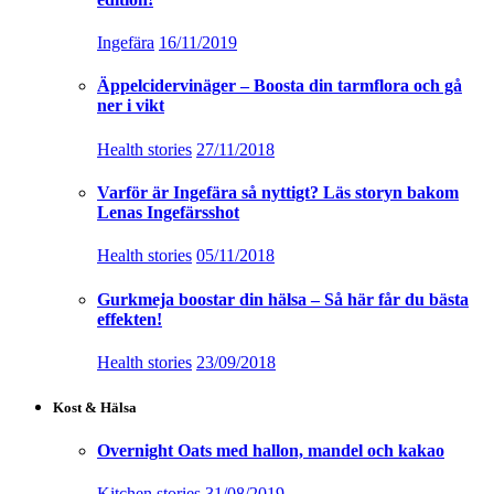
Ingefära
16/11/2019
Äppelcidervinäger – Boosta din tarmflora och gå
ner i vikt
Health stories
27/11/2018
Varför är Ingefära så nyttigt? Läs storyn bakom
Lenas Ingefärsshot
Health stories
05/11/2018
Gurkmeja boostar din hälsa – Så här får du bästa
effekten!
Health stories
23/09/2018
Kost & Hälsa
Overnight Oats med hallon, mandel och kakao
Kitchen stories
31/08/2019