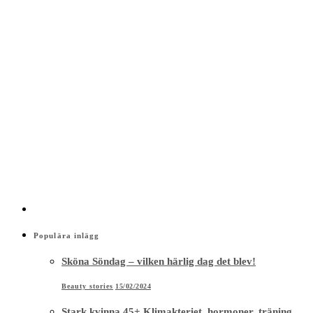
Populära inlägg
Sköna Söndag – vilken härlig dag det blev!
Beauty stories
15/02/2024
Stark kvinna 45+ Klimakteriet, hormoner, träning