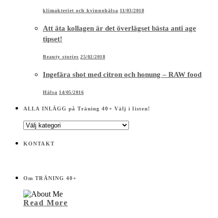
klimakteriet och kvinnohälsa
11/03/2018
Att äta kollagen är det överlägset bästa anti age
tipset!
Beauty stories
25/02/2018
Ingefära shot med citron och honung – RAW food
Hälsa
14/05/2016
ALLA INLÄGG på Träning 40+ Välj i listen!
ALLA
INLÄGG
på
KONTAKT
Träning
40+
Välj
i
Om TRÄNING 40+
listen!
Read More