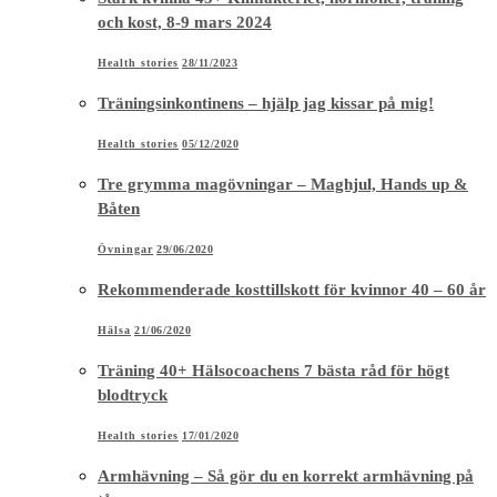
och kost, 8-9 mars 2024
Health stories
28/11/2023
Träningsinkontinens – hjälp jag kissar på mig!
Health stories
05/12/2020
Tre grymma magövningar – Maghjul, Hands up &
Båten
Övningar
29/06/2020
Rekommenderade kosttillskott för kvinnor 40 – 60 år
Hälsa
21/06/2020
Träning 40+ Hälsocoachens 7 bästa råd för högt
blodtryck
Health stories
17/01/2020
Armhävning – Så gör du en korrekt armhävning på