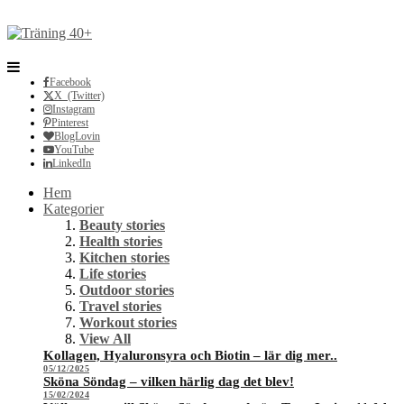
Facebook
X (Twitter)
Instagram
Pinterest
BlogLovin
YouTube
LinkedIn
Hem
Kategorier
Beauty stories
Health stories
Kitchen stories
Life stories
Outdoor stories
Travel stories
Workout stories
View All
Kollagen, Hyaluronsyra och Biotin – lär dig mer..
05/12/2025
Sköna Söndag – vilken härlig dag det blev!
15/02/2024