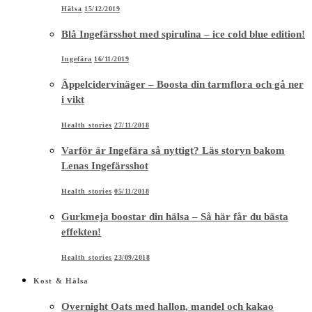
Hälsa
15/12/2019
Blå Ingefärsshot med spirulina – ice cold blue edition!
Ingefära
16/11/2019
Äppelcidervinäger – Boosta din tarmflora och gå ner
i vikt
Health stories
27/11/2018
Varför är Ingefära så nyttigt? Läs storyn bakom
Lenas Ingefärsshot
Health stories
05/11/2018
Gurkmeja boostar din hälsa – Så här får du bästa
effekten!
Health stories
23/09/2018
Kost & Hälsa
Overnight Oats med hallon, mandel och kakao