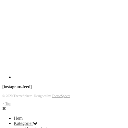
[instagram-feed]
© 2020 ThemeSphere. Designed by
ThemeSphere
.
Top
Hem
Kategorier