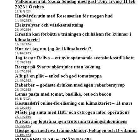
Välkommen till Sköna Söndag med gäst Tony Irving 11 feb
2023 i Örebro
28/11/2023
Hudvårdsrutin med Rosenserien för mogen hud
14/08/2023
Elektrolyter och vätskeersättning
29/06/2026
Kreatin kan förbättra träningen och hälsan för kvinnor i
klimakteriet
16/03/2026
Hur vet jag om jag är i klimakteriet?
18/10/2025
Jag testar Relivo – ett nytt spännande svenskt kosttillskott
17/09/2025
Recept på Svartvinbärsjuice utan kokning
22/07/2026
Allt på en plåt – enkel och god tomatsoppa
23/08/2025
Rabarber – godaste drinken med egen rabarbersyrup
29/05/2025
Lenas pasta med tomat, basilika, ost och bacon
03/11/2024
Kostnadsfri online-föreläsning om klimakteriet – 11 mars
20/02/2026
Måste jag sluta med HRT och östrogen inför operation?
28/01/2026
Nu kan jag löpträna igen trots min träningsinkontinens
18/05/2025
Höstpeppa med nya träningskläder, kollagen och D-vitamin
16/10/2023
POWERWALK 79 by TRÄNING 40+