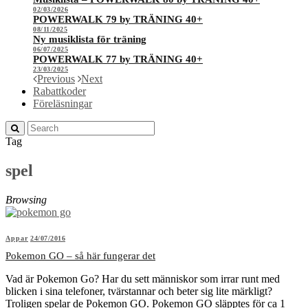
02/03/2026
POWERWALK 79 by TRÄNING 40+
08/11/2025
Ny musiklista för träning
06/07/2025
POWERWALK 77 by TRÄNING 40+
23/03/2025
Previous
Next
Rabattkoder
Föreläsningar
Tag
spel
Browsing
Appar
24/07/2016
Pokemon GO – så här fungerar det
Vad är Pokemon Go? Har du sett människor som irrar runt med
blicken i sina telefoner, tvärstannar och beter sig lite märkligt?
Troligen spelar de Pokemon GO. Pokemon GO släpptes för ca 1