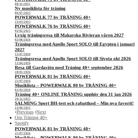
08/11/2025
Ny musiklista för träning
06/07/2025
POWERWALK 77 by TRÄNING 40+
23/03/2025
POWERWALK 76 by TRÄNING 40+
02/02/2025
Lyxig träningsresa till Makarska Rivieran våren 2027
02/08/2026
Träningsresa med Apollo Sport SOLO till Egypten i januari
2027
15/07/2026
Träningsresa med Apollo Sport SOLO till Sivota okt 2026
12/04/2026
Resa till Gardasjön med Träning 40+ september 2026
28/01/2026
POWERWALK 81 by TRÄNING 40+
25/07/2026
Musiklista – POWERWALK 80 by TRÄNING 40+
02/03/2026
Träning 40+ ONLINE TRÄNING upphör den 31 jan 2026
20/12/2025
SALMING Sport BH-test och rabattkod – Min nya favorit!
23/06/2025
Previous
Next
Om Träning 40+
Spotify
POWERWALK 81 by TRÄNING 40+
25/07/2026
Musiklista – POWERWALK 80 by TRÄNING 40+