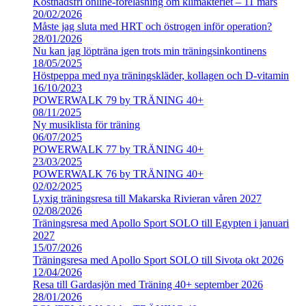
Kostnadsfri online-föreläsning om klimakteriet – 11 mars
20/02/2026
Måste jag sluta med HRT och östrogen inför operation?
28/01/2026
Nu kan jag löpträna igen trots min träningsinkontinens
18/05/2025
Höstpeppa med nya träningskläder, kollagen och D-vitamin
16/10/2023
POWERWALK 79 by TRÄNING 40+
08/11/2025
Ny musiklista för träning
06/07/2025
POWERWALK 77 by TRÄNING 40+
23/03/2025
POWERWALK 76 by TRÄNING 40+
02/02/2025
Lyxig träningsresa till Makarska Rivieran våren 2027
02/08/2026
Träningsresa med Apollo Sport SOLO till Egypten i januari
2027
15/07/2026
Träningsresa med Apollo Sport SOLO till Sivota okt 2026
12/04/2026
Resa till Gardasjön med Träning 40+ september 2026
28/01/2026