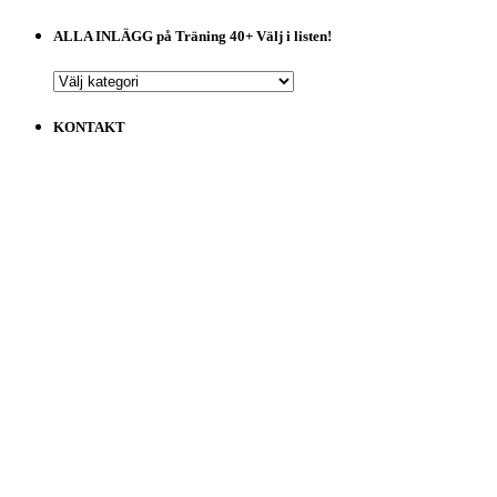
ALLA INLÄGG på Träning 40+ Välj i listen!
ALLA
INLÄGG
på
KONTAKT
Träning
40+
Välj
i
listen!