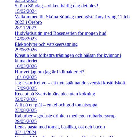
05/12/2025
Sköna Söndag – vilken härlig dag det blev!
15/02/2024
Välkommen till Sköna Söndag med gäst Tony Irving 11 feb
2023 i Örebro
28/11/2023
Hudvårdsrutin med Rosenserien för mogen hud
14/08/2023
Elektrolyter och vätskeersättning
29/06/2026
Kreatin kan förbättra träningen och hälsan för kvinnor i
klimakteriet
16/03/2026
Hur vet jag om jag är i klimakteriet?
18/10/2025
Jag testar Relivo – ett nytt spännande svenskt kosttillskott
17/09/2025
Recept på Svartvinbärsjuice utan kokning
22/07/2026
Allt på en plåt – enkel och god tomatsoppa
23/08/2025
Rabarber – godaste drinken med egen rabarbersyrup
29/05/2025
Lenas pasta med tomat, basilika, ost och bacon
03/11/2024