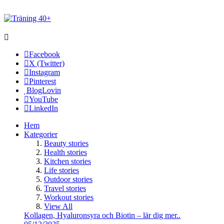
Facebook
X (Twitter)
Instagram
Pinterest
BlogLovin
YouTube
LinkedIn
Hem
Kategorier
Beauty stories
Health stories
Kitchen stories
Life stories
Outdoor stories
Travel stories
Workout stories
View All
Kollagen, Hyaluronsyra och Biotin – lär dig mer..