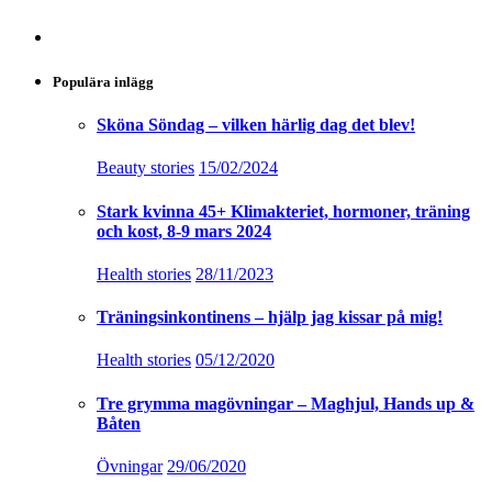
Populära inlägg
Sköna Söndag – vilken härlig dag det blev!
Beauty stories
15/02/2024
Stark kvinna 45+ Klimakteriet, hormoner, träning
och kost, 8-9 mars 2024
Health stories
28/11/2023
Träningsinkontinens – hjälp jag kissar på mig!
Health stories
05/12/2020
Tre grymma magövningar – Maghjul, Hands up &
Båten
Övningar
29/06/2020