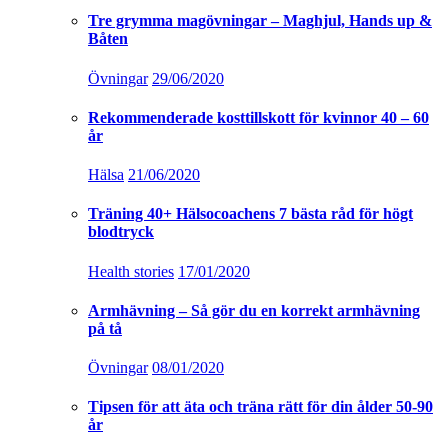
Tre grymma magövningar – Maghjul, Hands up &
Båten
Övningar
29/06/2020
Rekommenderade kosttillskott för kvinnor 40 – 60
år
Hälsa
21/06/2020
Träning 40+ Hälsocoachens 7 bästa råd för högt
blodtryck
Health stories
17/01/2020
Armhävning – Så gör du en korrekt armhävning
på tå
Övningar
08/01/2020
Tipsen för att äta och träna rätt för din ålder 50-90
år