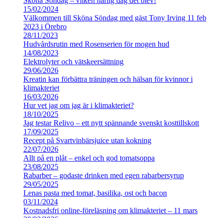
Sköna Söndag – vilken härlig dag det blev!
15/02/2024
Välkommen till Sköna Söndag med gäst Tony Irving 11 feb
2023 i Örebro
28/11/2023
Hudvårdsrutin med Rosenserien för mogen hud
14/08/2023
Elektrolyter och vätskeersättning
29/06/2026
Kreatin kan förbättra träningen och hälsan för kvinnor i
klimakteriet
16/03/2026
Hur vet jag om jag är i klimakteriet?
18/10/2025
Jag testar Relivo – ett nytt spännande svenskt kosttillskott
17/09/2025
Recept på Svartvinbärsjuice utan kokning
22/07/2026
Allt på en plåt – enkel och god tomatsoppa
23/08/2025
Rabarber – godaste drinken med egen rabarbersyrup
29/05/2025
Lenas pasta med tomat, basilika, ost och bacon
03/11/2024
Kostnadsfri online-föreläsning om klimakteriet – 11 mars