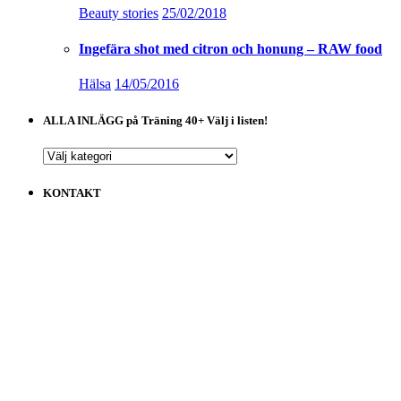
Beauty stories
25/02/2018
Ingefära shot med citron och honung – RAW food
Hälsa
14/05/2016
ALLA INLÄGG på Träning 40+ Välj i listen!
ALLA
INLÄGG
på
KONTAKT
Träning
40+
Välj
i
listen!