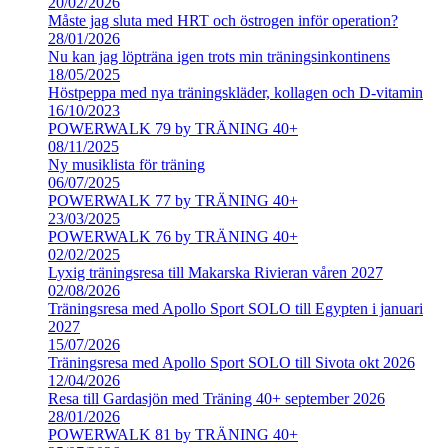
20/02/2026
Måste jag sluta med HRT och östrogen inför operation?
28/01/2026
Nu kan jag löpträna igen trots min träningsinkontinens
18/05/2025
Höstpeppa med nya träningskläder, kollagen och D-vitamin
16/10/2023
POWERWALK 79 by TRÄNING 40+
08/11/2025
Ny musiklista för träning
06/07/2025
POWERWALK 77 by TRÄNING 40+
23/03/2025
POWERWALK 76 by TRÄNING 40+
02/02/2025
Lyxig träningsresa till Makarska Rivieran våren 2027
02/08/2026
Träningsresa med Apollo Sport SOLO till Egypten i januari
2027
15/07/2026
Träningsresa med Apollo Sport SOLO till Sivota okt 2026
12/04/2026
Resa till Gardasjön med Träning 40+ september 2026
28/01/2026
POWERWALK 81 by TRÄNING 40+