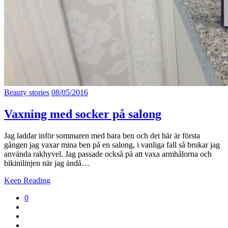
Beauty stories
08/05/2016
Vaxning med socker på salong
Jag laddar inför sommaren med bara ben och det här är första
gången jag vaxar mina ben på en salong, i vanliga fall så brukar jag
använda rakhyvel. Jag passade också på att vaxa armhålorna och
bikinilinjen när jag ändå…
Keep Reading
0