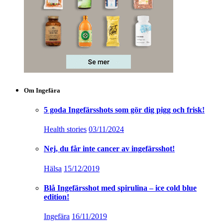
Om Ingefära
5 goda Ingefärsshots som gör dig pigg och frisk!
Health stories
03/11/2024
Nej, du får inte cancer av ingefärsshot!
Hälsa
15/12/2019
Blå Ingefärsshot med spirulina – ice cold blue
edition!
Ingefära
16/11/2019