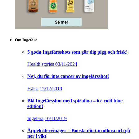
Om Ingefära
5 goda Ingefärsshots som gör dig pigg och frisk!
Health stories
03/11/2024
Nej, du får inte cancer av ingefärsshot!
Hälsa
15/12/2019
Blå Ingefärsshot med spirulina – ice cold blue
edition!
Ingefära
16/11/2019
Äppelcidervinäger – Boosta din tarmflora och gå
ner i vikt