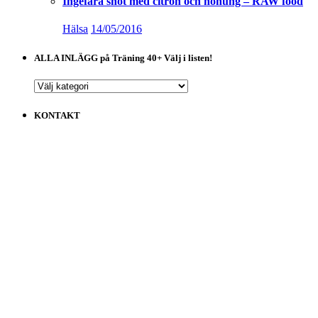
Ingefära shot med citron och honung – RAW food
Hälsa
14/05/2016
ALLA INLÄGG på Träning 40+ Välj i listen!
ALLA
INLÄGG
på
KONTAKT
Träning
40+
Välj
i
listen!