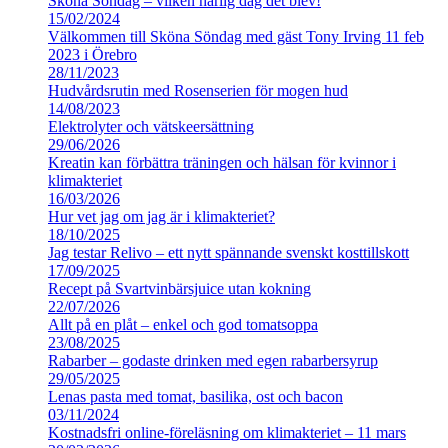
Sköna Söndag – vilken härlig dag det blev!
15/02/2024
Välkommen till Sköna Söndag med gäst Tony Irving 11 feb
2023 i Örebro
28/11/2023
Hudvårdsrutin med Rosenserien för mogen hud
14/08/2023
Elektrolyter och vätskeersättning
29/06/2026
Kreatin kan förbättra träningen och hälsan för kvinnor i
klimakteriet
16/03/2026
Hur vet jag om jag är i klimakteriet?
18/10/2025
Jag testar Relivo – ett nytt spännande svenskt kosttillskott
17/09/2025
Recept på Svartvinbärsjuice utan kokning
22/07/2026
Allt på en plåt – enkel och god tomatsoppa
23/08/2025
Rabarber – godaste drinken med egen rabarbersyrup
29/05/2025
Lenas pasta med tomat, basilika, ost och bacon
03/11/2024
Kostnadsfri online-föreläsning om klimakteriet – 11 mars