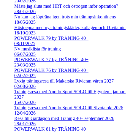
20/02/2026
Måste jag sluta med HRT och östrogen inför operation?
28/01/2026
Nu kan jag löpträna igen trots min träningsinkontinens
18/05/2025
Höstpeppa med nya träningskläder, kollagen och D-vitamin
16/10/2023
POWERWALK 79 by TRÄNING 40+
08/11/2025
Ny musiklista för träning
06/07/2025
POWERWALK 77 by TRÄNING 40+
23/03/2025
POWERWALK 76 by TRÄNING 40+
02/02/2025
Lyxig träningsresa till Makarska Rivieran våren 2027
02/08/2026
Träningsresa med Apollo Sport SOLO till Egypten i januari
2027
15/07/2026
Träningsresa med Apollo Sport SOLO till Sivota okt 2026
12/04/2026
Resa till Gardasjön med Träning 40+ september 2026
28/01/2026
POWERWALK 81 by TRÄNING 40+