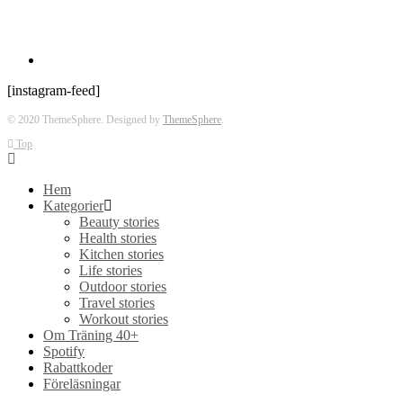
[instagram-feed]
© 2020 ThemeSphere. Designed by
ThemeSphere
.
Top
Hem
Kategorier
Beauty stories
Health stories
Kitchen stories
Life stories
Outdoor stories
Travel stories
Workout stories
Om Träning 40+
Spotify
Rabattkoder
Föreläsningar