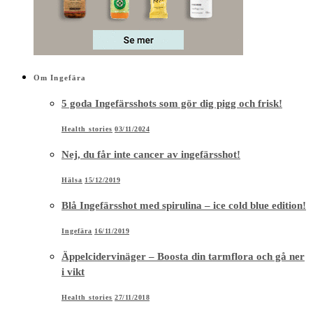
Om Ingefära
5 goda Ingefärsshots som gör dig pigg och frisk!
Health stories
03/11/2024
Nej, du får inte cancer av ingefärsshot!
Hälsa
15/12/2019
Blå Ingefärsshot med spirulina – ice cold blue edition!
Ingefära
16/11/2019
Äppelcidervinäger – Boosta din tarmflora och gå ner
i vikt
Health stories
27/11/2018