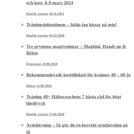
och kost, 8-9 mars 2024
Health stories
28/11/2023
Träningsinkontinens – hjälp jag kissar på mig!
Health stories
05/12/2020
Tre grymma magövningar – Maghjul, Hands up &
Båten
Övningar
29/06/2020
Rekommenderade kosttillskott för kvinnor 40 – 60 år
Hälsa
21/06/2020
Träning 40+ Hälsocoachens 7 bästa råd för högt
blodtryck
Health stories
17/01/2020
Armhävning – Så gör du en korrekt armhävning på
tå