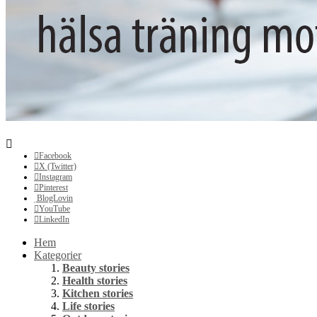
Facebook
X (Twitter)
Instagram
Pinterest
BlogLovin
YouTube
LinkedIn
Hem
Kategorier
Beauty stories
Health stories
Kitchen stories
Life stories