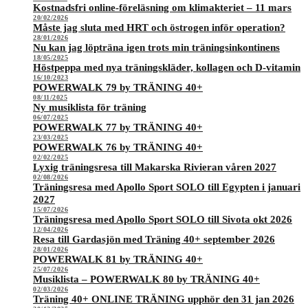
Kostnadsfri online-föreläsning om klimakteriet – 11 mars
20/02/2026
Måste jag sluta med HRT och östrogen inför operation?
28/01/2026
Nu kan jag löpträna igen trots min träningsinkontinens
18/05/2025
Höstpeppa med nya träningskläder, kollagen och D-vitamin
16/10/2023
POWERWALK 79 by TRÄNING 40+
08/11/2025
Ny musiklista för träning
06/07/2025
POWERWALK 77 by TRÄNING 40+
23/03/2025
POWERWALK 76 by TRÄNING 40+
02/02/2025
Lyxig träningsresa till Makarska Rivieran våren 2027
02/08/2026
Träningsresa med Apollo Sport SOLO till Egypten i januari
2027
15/07/2026
Träningsresa med Apollo Sport SOLO till Sivota okt 2026
12/04/2026
Resa till Gardasjön med Träning 40+ september 2026
28/01/2026
POWERWALK 81 by TRÄNING 40+
25/07/2026
Musiklista – POWERWALK 80 by TRÄNING 40+
02/03/2026
Träning 40+ ONLINE TRÄNING upphör den 31 jan 2026