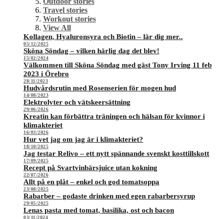
Outdoor stories
Travel stories
Workout stories
View All
Kollagen, Hyaluronsyra och Biotin – lär dig mer..
05/12/2025
Sköna Söndag – vilken härlig dag det blev!
15/02/2024
Välkommen till Sköna Söndag med gäst Tony Irving 11 feb
2023 i Örebro
28/11/2023
Hudvårdsrutin med Rosenserien för mogen hud
14/08/2023
Elektrolyter och vätskeersättning
29/06/2026
Kreatin kan förbättra träningen och hälsan för kvinnor i
klimakteriet
16/03/2026
Hur vet jag om jag är i klimakteriet?
18/10/2025
Jag testar Relivo – ett nytt spännande svenskt kosttillskott
17/09/2025
Recept på Svartvinbärsjuice utan kokning
22/07/2026
Allt på en plåt – enkel och god tomatsoppa
23/08/2025
Rabarber – godaste drinken med egen rabarbersyrup
29/05/2025
Lenas pasta med tomat, basilika, ost och bacon
03/11/2024