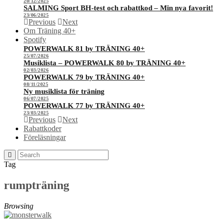
20/12/2025
SALMING Sport BH-test och rabattkod – Min nya favorit!
23/06/2025
Previous
Next
Om Träning 40+
Spotify
POWERWALK 81 by TRÄNING 40+
25/07/2026
Musiklista – POWERWALK 80 by TRÄNING 40+
02/03/2026
POWERWALK 79 by TRÄNING 40+
08/11/2025
Ny musiklista för träning
06/07/2025
POWERWALK 77 by TRÄNING 40+
23/03/2025
Previous
Next
Rabattkoder
Föreläsningar
Tag
rumpträning
Browsing