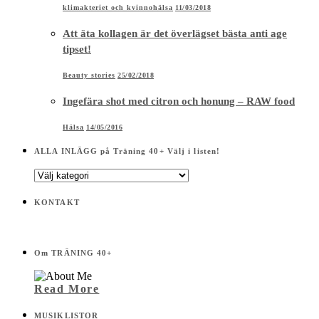
klimakteriet och kvinnohälsa
11/03/2018
Att äta kollagen är det överlägset bästa anti age
tipset!
Beauty stories
25/02/2018
Ingefära shot med citron och honung – RAW food
Hälsa
14/05/2016
ALLA INLÄGG på Träning 40+ Välj i listen!
ALLA
INLÄGG
på
KONTAKT
Träning
40+
Välj
i
Om TRÄNING 40+
listen!
Read More
MUSIKLISTOR