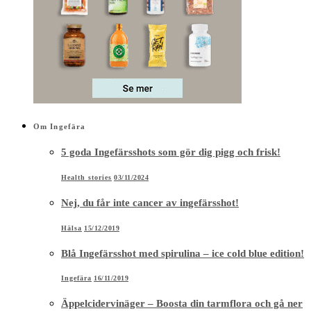
Om Ingefära
5 goda Ingefärsshots som gör dig pigg och frisk!
Health stories
03/11/2024
Nej, du får inte cancer av ingefärsshot!
Hälsa
15/12/2019
Blå Ingefärsshot med spirulina – ice cold blue edition!
Ingefära
16/11/2019
Äppelcidervinäger – Boosta din tarmflora och gå ner