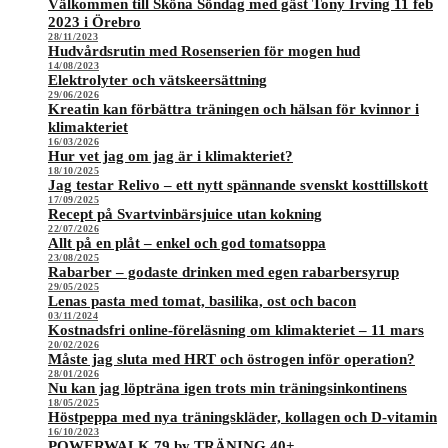
Välkommen till Sköna Söndag med gäst Tony Irving 11 feb
2023 i Örebro
28/11/2023
Hudvårdsrutin med Rosenserien för mogen hud
14/08/2023
Elektrolyter och vätskeersättning
29/06/2026
Kreatin kan förbättra träningen och hälsan för kvinnor i
klimakteriet
16/03/2026
Hur vet jag om jag är i klimakteriet?
18/10/2025
Jag testar Relivo – ett nytt spännande svenskt kosttillskott
17/09/2025
Recept på Svartvinbärsjuice utan kokning
22/07/2026
Allt på en plåt – enkel och god tomatsoppa
23/08/2025
Rabarber – godaste drinken med egen rabarbersyrup
29/05/2025
Lenas pasta med tomat, basilika, ost och bacon
03/11/2024
Kostnadsfri online-föreläsning om klimakteriet – 11 mars
20/02/2026
Måste jag sluta med HRT och östrogen inför operation?
28/01/2026
Nu kan jag löpträna igen trots min träningsinkontinens
18/05/2025
Höstpeppa med nya träningskläder, kollagen och D-vitamin
16/10/2023
POWERWALK 79 by TRÄNING 40+