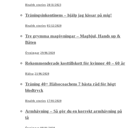
Health stories
28/11/2023
Träningsinkontinens – hjälp jag kissar på mig!
Health stories
05/12/2020
Tre grymma magövningar – Maghjul, Hands up &
Båten
Övningar
29/06/2020
Rekommenderade kosttillskott för kvinnor 40 – 60 år
Hälsa
21/06/2020
Träning 40+ Hälsocoachens 7 bästa råd för högt
blodtryck
Health stories
17/01/2020
Armhävning – Så gör du en korrekt armhävning på
tå
Övningar
08/01/2020