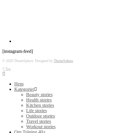
[instagram-feed]
© 2020 ThemeSphere. Designed by
ThemeSphere
.
Top
Hem
Kategorier
Beauty stories
Health stories
Kitchen stories
Life stories
Outdoor stories
Travel stories
Workout stories
Om Träning 40+