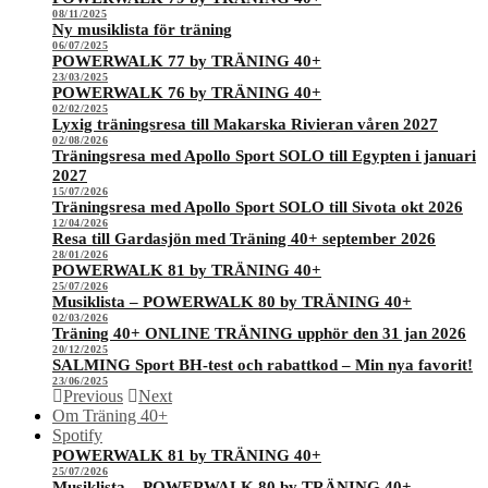
08/11/2025
Ny musiklista för träning
06/07/2025
POWERWALK 77 by TRÄNING 40+
23/03/2025
POWERWALK 76 by TRÄNING 40+
02/02/2025
Lyxig träningsresa till Makarska Rivieran våren 2027
02/08/2026
Träningsresa med Apollo Sport SOLO till Egypten i januari
2027
15/07/2026
Träningsresa med Apollo Sport SOLO till Sivota okt 2026
12/04/2026
Resa till Gardasjön med Träning 40+ september 2026
28/01/2026
POWERWALK 81 by TRÄNING 40+
25/07/2026
Musiklista – POWERWALK 80 by TRÄNING 40+
02/03/2026
Träning 40+ ONLINE TRÄNING upphör den 31 jan 2026
20/12/2025
SALMING Sport BH-test och rabattkod – Min nya favorit!
23/06/2025
Previous
Next
Om Träning 40+
Spotify
POWERWALK 81 by TRÄNING 40+
25/07/2026
Musiklista – POWERWALK 80 by TRÄNING 40+