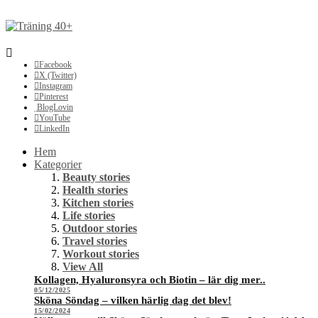
Facebook
X (Twitter)
Instagram
Pinterest
BlogLovin
YouTube
LinkedIn
Hem
Kategorier
Beauty stories
Health stories
Kitchen stories
Life stories
Outdoor stories
Travel stories
Workout stories
View All
Kollagen, Hyaluronsyra och Biotin – lär dig mer..
05/12/2025
Sköna Söndag – vilken härlig dag det blev!
15/02/2024