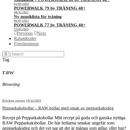
02/03/2026
POWERWALK 79 by TRÄNING 40+
08/11/2025
Ny musiklista för träning
06/07/2025
POWERWALK 77 by TRÄNING 40+
23/03/2025
Previous
Next
Rabattkoder
Föreläsningar
Tag
raw
Browsing
Kitchen stories
19/12/2019
Pepparkaksbollar – RAW bollar med smak av pepparkaksdeg
Recept på Pepparkaksbollar Mitt recept på goda och ganska nyttiga
RAW Pepparkaksbollar. De här bollarna smakar ungefär som
pepparkaksdeg och det vet jag att det är många som gillar, eller hur?