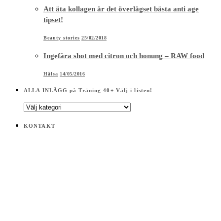
Att äta kollagen är det överlägset bästa anti age
tipset!
Beauty stories
25/02/2018
Ingefära shot med citron och honung – RAW food
Hälsa
14/05/2016
ALLA INLÄGG på Träning 40+ Välj i listen!
ALLA
INLÄGG
på
KONTAKT
Träning
40+
Välj
i
listen!