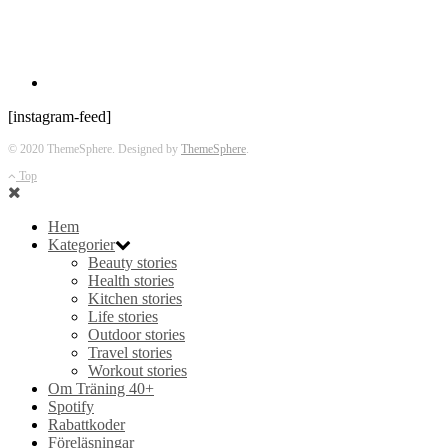
[instagram-feed]
© 2020 ThemeSphere. Designed by
ThemeSphere
.
Top
Hem
Kategorier
Beauty stories
Health stories
Kitchen stories
Life stories
Outdoor stories
Travel stories
Workout stories
Om Träning 40+
Spotify
Rabattkoder
Föreläsningar