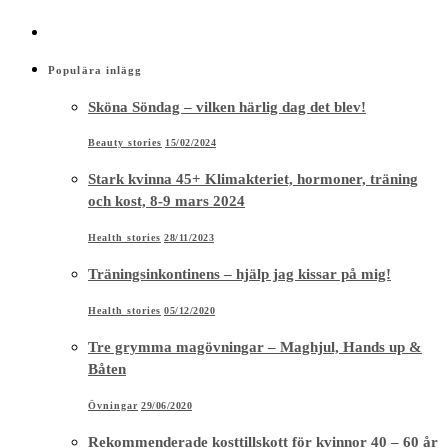
Populära inlägg
Sköna Söndag – vilken härlig dag det blev!
Beauty stories
15/02/2024
Stark kvinna 45+ Klimakteriet, hormoner, träning
och kost, 8-9 mars 2024
Health stories
28/11/2023
Träningsinkontinens – hjälp jag kissar på mig!
Health stories
05/12/2020
Tre grymma magövningar – Maghjul, Hands up &
Båten
Övningar
29/06/2020
Rekommenderade kosttillskott för kvinnor 40 – 60 år