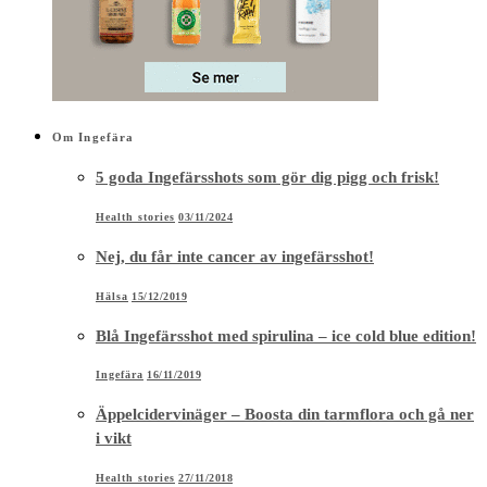
Om Ingefära
5 goda Ingefärsshots som gör dig pigg och frisk!
Health stories
03/11/2024
Nej, du får inte cancer av ingefärsshot!
Hälsa
15/12/2019
Blå Ingefärsshot med spirulina – ice cold blue edition!
Ingefära
16/11/2019
Äppelcidervinäger – Boosta din tarmflora och gå ner
i vikt
Health stories
27/11/2018