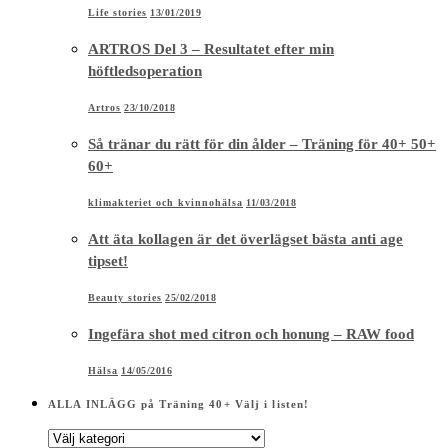
Life stories
13/01/2019
ARTROS Del 3 – Resultatet efter min
höftledsoperation
Artros
23/10/2018
Så tränar du rätt för din ålder – Träning för 40+ 50+
60+
klimakteriet och kvinnohälsa
11/03/2018
Att äta kollagen är det överlägset bästa anti age
tipset!
Beauty stories
25/02/2018
Ingefära shot med citron och honung – RAW food
Hälsa
14/05/2016
ALLA INLÄGG på Träning 40+ Välj i listen!
ALLA