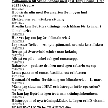
Välkommen till Sköna Söndag med gäst Tony Irving 11 feb
2023 i Örebro
28/11/2023
Hudvårdsrutin med Rosenserien för mogen hud
14/08/2023
Elektrolyter och vätskeersättning
29/06/2026
Kreatin kan förbättra träningen och hälsan för kvinnor i
klimakteriet
16/03/2026
Hur vet jag om jag är i klimakteriet?
18/10/2025
Jag testar Relivo – ett nytt spännande svenskt kosttillskott
17/09/2025
Recept på Svartvinbärsjuice utan kokning
22/07/2026
Allt på en plåt – enkel och god tomatsoppa
23/08/2025
Rabarber – godaste drinken med egen rabarbersyrup
29/05/2025
Lenas pasta med tomat, basilika, ost och bacon
03/11/2024
Kostnadsfri online-föreläsning om klimakteriet – 11 mars
20/02/2026
Måste jag sluta med HRT och östrogen inför operation?
28/01/2026
Nu kan jag löpträna igen trots min träningsinkontinens
18/05/2025
Höstpeppa med nya träningskläder, kollagen och D-vitamin
16/10/2023
POWERWALK 79 by TRÄNING 40+