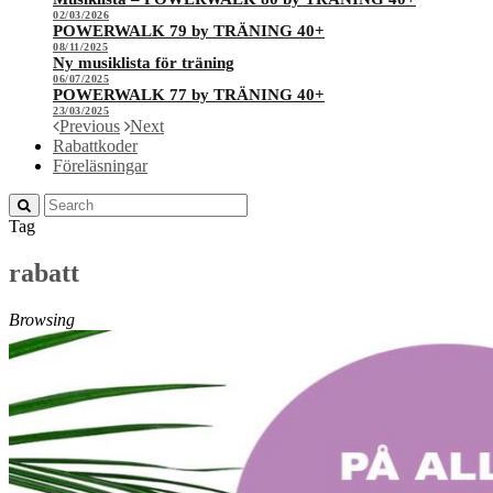
02/03/2026
POWERWALK 79 by TRÄNING 40+
08/11/2025
Ny musiklista för träning
06/07/2025
POWERWALK 77 by TRÄNING 40+
23/03/2025
Previous
Next
Rabattkoder
Föreläsningar
Tag
rabatt
Browsing