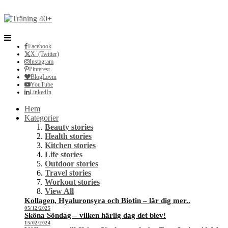
Facebook
X (Twitter)
Instagram
Pinterest
BlogLovin
YouTube
LinkedIn
Hem
Kategorier
Beauty stories
Health stories
Kitchen stories
Life stories
Outdoor stories
Travel stories
Workout stories
View All
Kollagen, Hyaluronsyra och Biotin – lär dig mer..
05/12/2025
Sköna Söndag – vilken härlig dag det blev!
15/02/2024