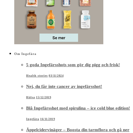
Om Ingefära
5 goda Ingefärsshots som gör dig pigg och frisk!
Health stories
03/11/2024
Nej, du får inte cancer av ingefärsshot!
Hälsa
15/12/2019
Blå Ingefärsshot med spirulina – ice cold blue edition!
Ingefära
16/11/2019
Äppelcidervinäger – Boosta din tarmflora och gå ner