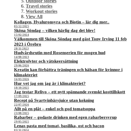
Outdoor stories
Travel stories
Workout stories
View All
Kollagen, Hyaluronsyra och Biotin – lär dig mer..
05/12/2025
Sköna Söndag – vilken härlig dag det blev!
15/02/2024
Välkommen till Sköna Söndag med gäst Tony Irving 11 feb
2023 i Örebro
28/11/2023
Hudvårdsrutin med Rosenserien för mogen hud
14/08/2023
Elektrolyter och vätskeersättning
29/06/2026
Kreatin kan förbättra träningen och hälsan för kvinnor i
klimakteriet
16/03/2026
Hur vet jag om jag är i klimakteriet?
18/10/2025
Jag testar Relivo – ett nytt spännande svenskt kosttillskott
17/09/2025
Recept på Svartvinbärsjuice utan kokning
22/07/2026
Allt på en plåt – enkel och god tomatsoppa
23/08/2025
Rabarber – godaste drinken med egen rabarbersyrup
29/05/2025
Lenas pasta med tomat, basilika, ost och bacon
03/11/2024