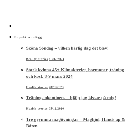
Populära inlägg
Sköna Söndag – vilken härlig dag det blev!
Beauty stories
15/02/2024
Stark kvinna 45+ Klimakteriet, hormoner, träning
och kost, 8-9 mars 2024
Health stories
28/11/2023
Träningsinkontinens – hjälp jag kissar på mig!
Health stories
05/12/2020
Tre grymma magövningar – Maghjul, Hands up &
Båten