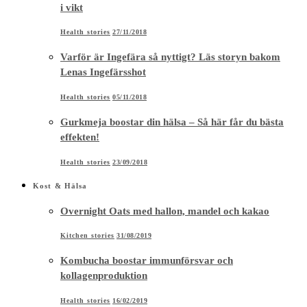
i vikt
Health stories
27/11/2018
Varför är Ingefära så nyttigt? Läs storyn bakom
Lenas Ingefärsshot
Health stories
05/11/2018
Gurkmeja boostar din hälsa – Så här får du bästa
effekten!
Health stories
23/09/2018
Kost & Hälsa
Overnight Oats med hallon, mandel och kakao
Kitchen stories
31/08/2019
Kombucha boostar immunförsvar och
kollagenproduktion
Health stories
16/02/2019