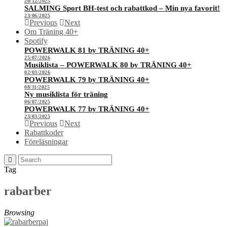
20/12/2025
SALMING Sport BH-test och rabattkod – Min nya favorit!
23/06/2025
Previous
Next
Om Träning 40+
Spotify
POWERWALK 81 by TRÄNING 40+
25/07/2026
Musiklista – POWERWALK 80 by TRÄNING 40+
02/03/2026
POWERWALK 79 by TRÄNING 40+
08/11/2025
Ny musiklista för träning
06/07/2025
POWERWALK 77 by TRÄNING 40+
23/03/2025
Previous
Next
Rabattkoder
Föreläsningar
Tag
rabarber
Browsing