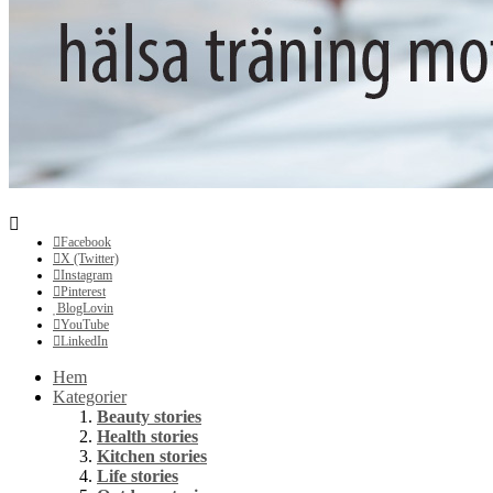
Facebook
X (Twitter)
Instagram
Pinterest
BlogLovin
YouTube
LinkedIn
Hem
Kategorier
Beauty stories
Health stories
Kitchen stories
Life stories