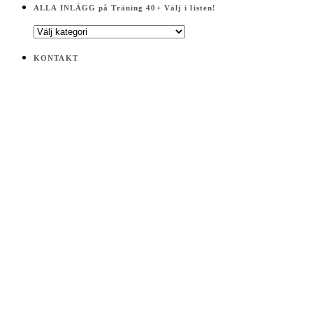
ALLA INLÄGG på Träning 40+ Välj i listen!
ALLA
INLÄGG
på
KONTAKT
Träning
40+
Välj
i
listen!