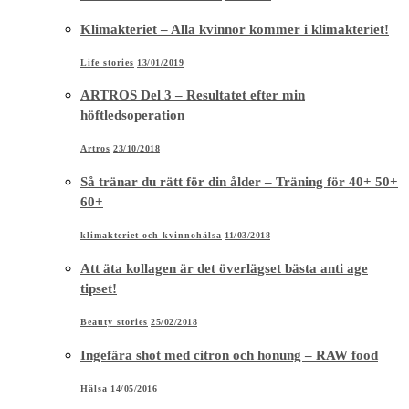
Klimakteriet – Alla kvinnor kommer i klimakteriet!
Life stories
13/01/2019
ARTROS Del 3 – Resultatet efter min
höftledsoperation
Artros
23/10/2018
Så tränar du rätt för din ålder – Träning för 40+ 50+
60+
klimakteriet och kvinnohälsa
11/03/2018
Att äta kollagen är det överlägset bästa anti age
tipset!
Beauty stories
25/02/2018
Ingefära shot med citron och honung – RAW food
Hälsa
14/05/2016