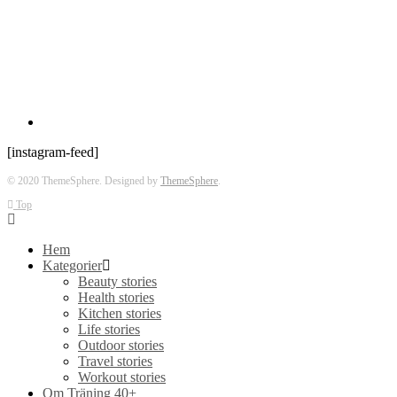
[instagram-feed]
© 2020 ThemeSphere. Designed by
ThemeSphere
.
Top
Hem
Kategorier
Beauty stories
Health stories
Kitchen stories
Life stories
Outdoor stories
Travel stories
Workout stories
Om Träning 40+