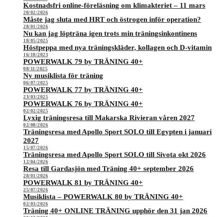
Kostnadsfri online-föreläsning om klimakteriet – 11 mars
20/02/2026
Måste jag sluta med HRT och östrogen inför operation?
28/01/2026
Nu kan jag löpträna igen trots min träningsinkontinens
18/05/2025
Höstpeppa med nya träningskläder, kollagen och D-vitamin
16/10/2023
POWERWALK 79 by TRÄNING 40+
08/11/2025
Ny musiklista för träning
06/07/2025
POWERWALK 77 by TRÄNING 40+
23/03/2025
POWERWALK 76 by TRÄNING 40+
02/02/2025
Lyxig träningsresa till Makarska Rivieran våren 2027
02/08/2026
Träningsresa med Apollo Sport SOLO till Egypten i januari
2027
15/07/2026
Träningsresa med Apollo Sport SOLO till Sivota okt 2026
12/04/2026
Resa till Gardasjön med Träning 40+ september 2026
28/01/2026
POWERWALK 81 by TRÄNING 40+
25/07/2026
Musiklista – POWERWALK 80 by TRÄNING 40+
02/03/2026
Träning 40+ ONLINE TRÄNING upphör den 31 jan 2026