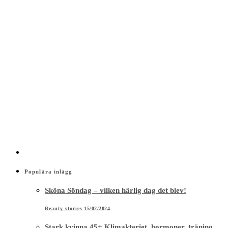
Populära inlägg
Sköna Söndag – vilken härlig dag det blev!
Beauty stories
15/02/2024
Stark kvinna 45+ Klimakteriet, hormoner, träning