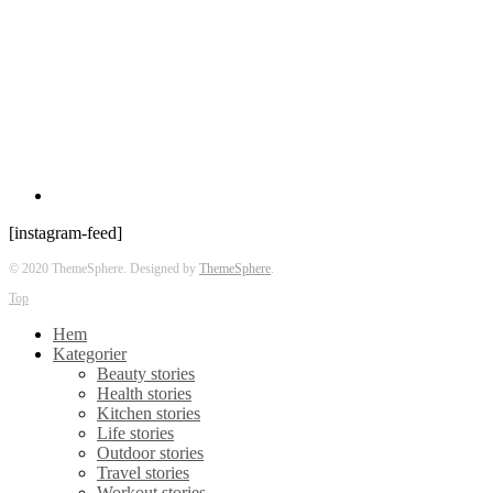
[instagram-feed]
© 2020 ThemeSphere. Designed by
ThemeSphere
.
Top
Hem
Kategorier
Beauty stories
Health stories
Kitchen stories
Life stories
Outdoor stories
Travel stories
Workout stories