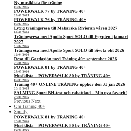
Ny musiklista för träning
06/07/2025
POWERWALK 77 by TRÄNING 40+
23/03/2025
POWERWALK 76 by TRÄNING 40+
02/02/2025
Lyxig träningsresa till Makarska Rivieran våren 2027
02/08/2026
Träningsresa med Apollo Sport SOLO till Egypten i januari
2027
15/07/2026
Träningsresa med Apollo Sport SOLO till Sivota okt 2026
12/04/2026
Resa till Gardasjön med Träning 40+ september 2026
28/01/2026
POWERWALK 81 by TRÄNING 40+
25/07/2026
Musiklista – POWERWALK 80 by TRÄNING 40+
02/03/2026
Träning 40+ ONLINE TRÄNING upphör den 31 jan 2026
20/12/2025
SALMING Sport BH-test och rabattkod – Min nya favorit!
23/06/2025
Previous
Next
Om Träning 40+
Spotify
POWERWALK 81 by TRÄNING 40+
25/07/2026
Musiklista – POWERWALK 80 by TRÄNING 40+
02/03/2026