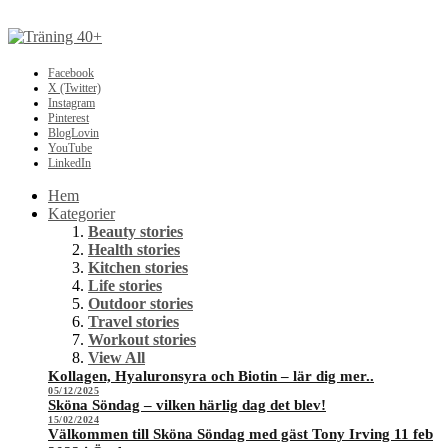
Facebook
X (Twitter)
Instagram
Pinterest
BlogLovin
YouTube
LinkedIn
Hem
Kategorier
Beauty stories
Health stories
Kitchen stories
Life stories
Outdoor stories
Travel stories
Workout stories
View All
Kollagen, Hyaluronsyra och Biotin – lär dig mer..
05/12/2025
Sköna Söndag – vilken härlig dag det blev!
15/02/2024
Välkommen till Sköna Söndag med gäst Tony Irving 11 feb