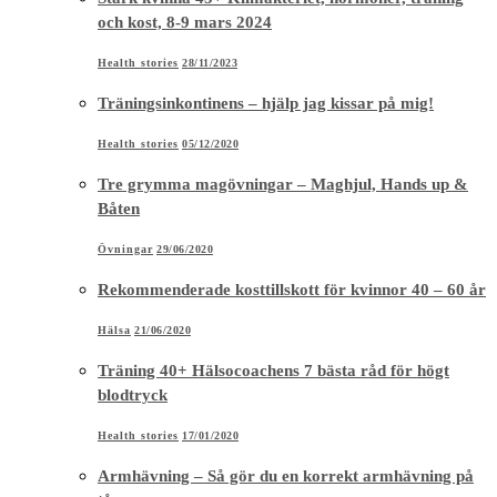
och kost, 8-9 mars 2024
Health stories
28/11/2023
Träningsinkontinens – hjälp jag kissar på mig!
Health stories
05/12/2020
Tre grymma magövningar – Maghjul, Hands up &
Båten
Övningar
29/06/2020
Rekommenderade kosttillskott för kvinnor 40 – 60 år
Hälsa
21/06/2020
Träning 40+ Hälsocoachens 7 bästa råd för högt
blodtryck
Health stories
17/01/2020
Armhävning – Så gör du en korrekt armhävning på