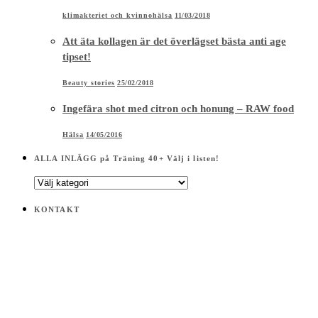
klimakteriet och kvinnohälsa
11/03/2018
Att äta kollagen är det överlägset bästa anti age
tipset!
Beauty stories
25/02/2018
Ingefära shot med citron och honung – RAW food
Hälsa
14/05/2016
ALLA INLÄGG på Träning 40+ Välj i listen!
ALLA
INLÄGG
på
KONTAKT
Träning
40+
Välj
i
listen!