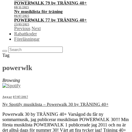
POWERWALK 79 by TRÄNING 40+
08/11/2025
Ny musiklista för träning
06/07/2025
POWERWALK 77 by TRÄNING 40+
23/03/2025
Previous
Next
Rabattkoder
Föreläsningar
Tag
powerwlk
Browsing
Appar
07/07/2017
Ny Spotify musiklista – Powerwalk 30 by TRÄNING 40+
Powerwalk 30 by TRÄNING 40+ Varsågod du får ny
sommarmusik, jag publicerar musiklistan POWERWALK 30!!! Min
första musiklista POWERWALK 1 publicerade jag 2011 och nu är
det alltså dags för nummer 30! Värt att fira tycker jag! Träning 40+