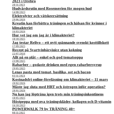
2023 i Örebro
28/11/2023
Hudvårdsrutin med Rosenserien för mogen hud
14/08/2023
Elektrolyter och vätskeersättning
29/06/2026
Kreatin kan förbättra träningen och hälsan för kvinnor i
klimakteriet
16/03/2026
Hur vet jag om jag är i klimakteriet?
18/10/2025
Jag testar Relivo – ett nytt spännande svenskt kosttillskott
17/09/2025
Recept på Svartvinbärsjuice utan kokning
22/07/2026
Allt på en plåt – enkel och god tomatsoppa
23/08/2025
Rabarber – godaste drinken med egen rabarbersyrup
29/05/2025
Lenas pasta med tomat, basilika, ost och bacon
03/11/2024
Kostnadsfri online-föreläsning om klimakteriet – 11 mars
20/02/2026
Måste jag sluta med HRT och östrogen inför operation?
28/01/2026
Nu kan jag löpträna igen trots min träningsinkontinens
18/05/2025
Höstpeppa med nya träningskläder, kollagen och D-vitamin
16/10/2023
POWERWALK 79 by TRÄNING 40+
08/11/2025