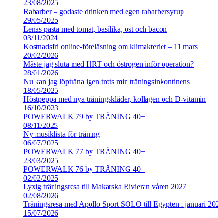
23/08/2025
Rabarber – godaste drinken med egen rabarbersyrup
29/05/2025
Lenas pasta med tomat, basilika, ost och bacon
03/11/2024
Kostnadsfri online-föreläsning om klimakteriet – 11 mars
20/02/2026
Måste jag sluta med HRT och östrogen inför operation?
28/01/2026
Nu kan jag löpträna igen trots min träningsinkontinens
18/05/2025
Höstpeppa med nya träningskläder, kollagen och D-vitamin
16/10/2023
POWERWALK 79 by TRÄNING 40+
08/11/2025
Ny musiklista för träning
06/07/2025
POWERWALK 77 by TRÄNING 40+
23/03/2025
POWERWALK 76 by TRÄNING 40+
02/02/2025
Lyxig träningsresa till Makarska Rivieran våren 2027
02/08/2026
Träningsresa med Apollo Sport SOLO till Egypten i januari 20
15/07/2026