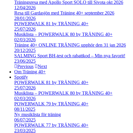
Träningsresa med Apollo Sport SOLO till Sivota okt 2026
12/04/2026
Resa till Gardasjön med Träning 40+ september 2026
28/01/2026
POWERWALK 81 by TRÄNING 40+
25/07/2026
Musiklista – POWERWALK 80 by TRÄNING 40+
02/03/2026
Träning 40+ ONLINE TRÄNING upphör den 31 jan 2026
20/12/2025
SALMING Sport BH-test och rabattkod – Min nya favorit!
23/06/2025
Previous
Next
Om Träning 40+
Spotify
POWERWALK 81 by TRÄNING 40+
25/07/2026
Musiklista – POWERWALK 80 by TRÄNING 40+
02/03/2026
POWERWALK 79 by TRÄNING 40+
08/11/2025
Ny musiklista för träning
06/07/2025
POWERWALK 77 by TRÄNING 40+
23/03/2025