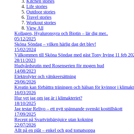
Kitchen stories
Life stories
Outdoor stories
Travel stories
Workout stories
View All
Kollagen, Hyaluronsyra och Biotin – lär dig mer..
05/12/2025
Sköna Söndag – vilken härlig dag det blev!
15/02/2024
Välkommen till Sköna Söndag med gäst Tony Irving 11 feb 20
28/11/2023
Hudvårdsrutin med Rosenserien för mogen hud
14/08/2023
Elektrolyter och vätskeersättning
29/06/2026
Kreatin kan förbättra träningen och hälsan för kvinnor i klimakt
16/03/2026
Hur vet jag om jag är i klimakteriet?
18/10/2025
Jag testar Relivo – ett nytt spännande svenskt kosttillskott
17/09/2025
Recept på Svartvinbärsjuice utan kokning
22/07/2026
Allt på en plåt – enkel och god tomatsoppa