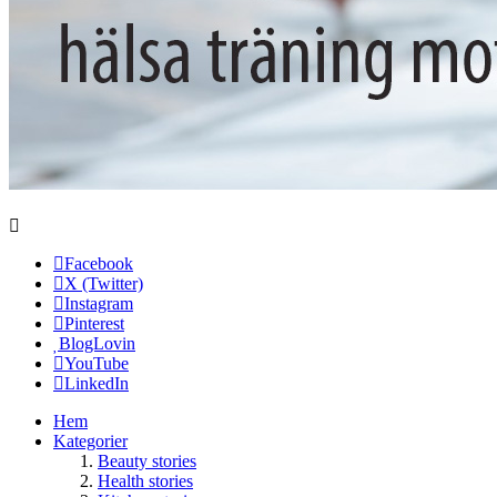
Facebook
X (Twitter)
Instagram
Pinterest
BlogLovin
YouTube
LinkedIn
Hem
Kategorier
Beauty stories
Health stories