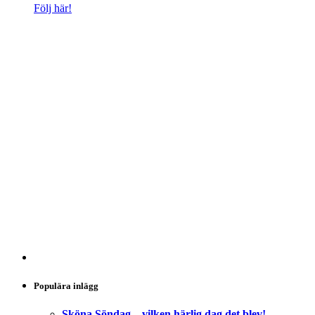
Följ här!
Populära inlägg
Sköna Söndag – vilken härlig dag det blev!