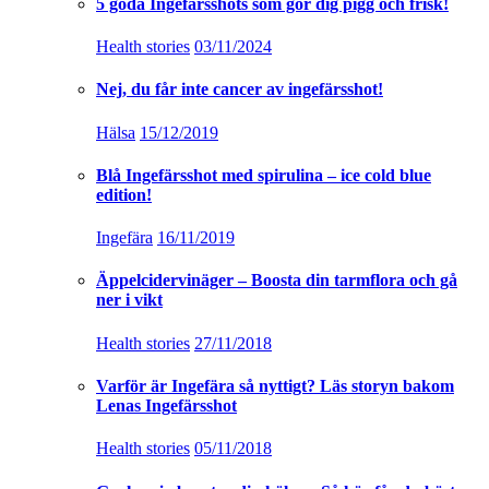
5 goda Ingefärsshots som gör dig pigg och frisk!
Health stories
03/11/2024
Nej, du får inte cancer av ingefärsshot!
Hälsa
15/12/2019
Blå Ingefärsshot med spirulina – ice cold blue
edition!
Ingefära
16/11/2019
Äppelcidervinäger – Boosta din tarmflora och gå
ner i vikt
Health stories
27/11/2018
Varför är Ingefära så nyttigt? Läs storyn bakom
Lenas Ingefärsshot
Health stories
05/11/2018