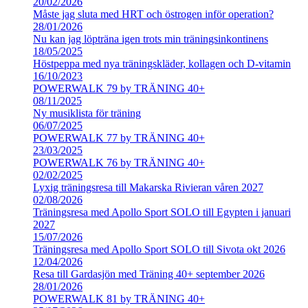
20/02/2026
Måste jag sluta med HRT och östrogen inför operation?
28/01/2026
Nu kan jag löpträna igen trots min träningsinkontinens
18/05/2025
Höstpeppa med nya träningskläder, kollagen och D-vitamin
16/10/2023
POWERWALK 79 by TRÄNING 40+
08/11/2025
Ny musiklista för träning
06/07/2025
POWERWALK 77 by TRÄNING 40+
23/03/2025
POWERWALK 76 by TRÄNING 40+
02/02/2025
Lyxig träningsresa till Makarska Rivieran våren 2027
02/08/2026
Träningsresa med Apollo Sport SOLO till Egypten i januari
2027
15/07/2026
Träningsresa med Apollo Sport SOLO till Sivota okt 2026
12/04/2026
Resa till Gardasjön med Träning 40+ september 2026
28/01/2026
POWERWALK 81 by TRÄNING 40+