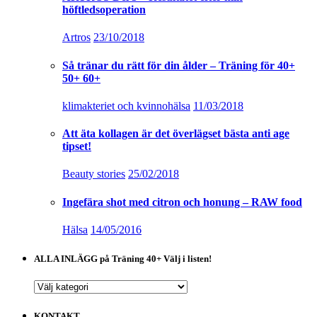
höftledsoperation
Artros
23/10/2018
Så tränar du rätt för din ålder – Träning för 40+
50+ 60+
klimakteriet och kvinnohälsa
11/03/2018
Att äta kollagen är det överlägset bästa anti age
tipset!
Beauty stories
25/02/2018
Ingefära shot med citron och honung – RAW food
Hälsa
14/05/2016
ALLA INLÄGG på Träning 40+ Välj i listen!
ALLA
INLÄGG
på
KONTAKT