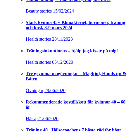
Beauty stories
15/02/2024
Stark kvinna 45+ Klimakteriet, hormoner, träning
och kost, 8-9 mars 2024
Health stories
28/11/2023
Träningsinkontinens – hjälp jag kissar på mig!
Health stories
05/12/2020
Tre grymma magövningar – Maghjul, Hands up &
Båten
Övningar
29/06/2020
Rekommenderade kosttillskott för kvinnor 40 – 60
år
Hälsa
21/06/2020
Träning 40+ Hälsocoachens 7 bästa råd för högt