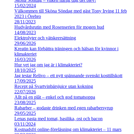
Sköna Söndag – vilken härlig dag det blev!
15/02/2024
Välkommen till Sköna Söndag med gäst Tony Irving 11 feb
2023 i Örebro
28/11/2023
Hudvårdsrutin med Rosenserien för mogen hud
14/08/2023
Elektrolyter och vätskeersättning
29/06/2026
Kreatin kan förbättra träningen och hälsan för kvinnor i
klimakteriet
16/03/2026
Hur vet jag om jag är i klimakteriet?
18/10/2025
Jag testar Relivo – ett nytt spännande svenskt kosttillskott
17/09/2025
Recept på Svartvinbärsjuice utan kokning
22/07/2026
Allt på en plåt – enkel och god tomatsoppa
23/08/2025
Rabarber – godaste drinken med egen rabarbersyrup
29/05/2025
Lenas pasta med tomat, basilika, ost och bacon
03/11/2024
Kostnadsfri online-föreläsning om klimakteriet – 11 mars