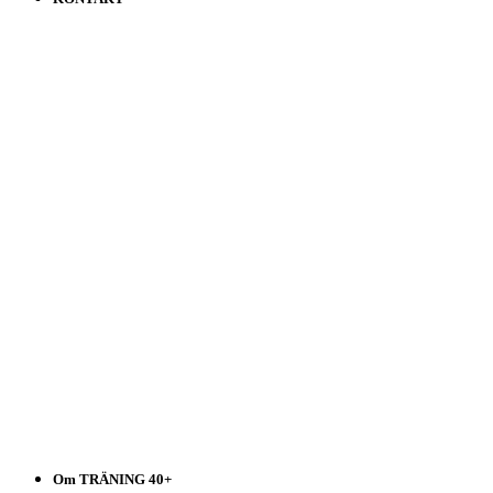
Träning
40+
Välj
i
listen!
Om TRÄNING 40+