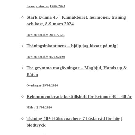
Beauty stories
15/02/2024
Stark kvinna 45+ Klimakteriet, hormoner, träning
och kost, 8-9 mars 2024
Health stories
28/11/2023
Träningsinkontinens – hjälp jag kissar på mig!
Health stories
05/12/2020
Tre grymma magövningar – Maghjul, Hands up &
Båten
Övningar
29/06/2020
Rekommenderade kosttillskott för kvinnor 40 – 60 år
Hälsa
21/06/2020
Träning 40+ Hälsocoachens 7 bästa råd för högt
blodtryck