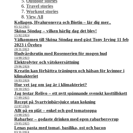
Outdoor stories
Travel stories
Workout stories
View All
Kollagen, Hyaluronsyra och Biotin – lär dig mer..
05/12/2025
Sköna Söndag – vilken härlig dag det blev!
15/02/2024
Välkommen till Sköna Söndag med gäst Tony Irving 11 feb
2023 i Örebro
28/11/2023
Hudvårdsrutin med Rosenserien för mogen hud
14/08/2023
Elektrolyter och vätskeersättning
29/06/2026
Kreatin kan förbättra träningen och hälsan för kvinnor i
klimakteriet
16/03/2026
Hur vet jag om jag är i klimakteriet?
18/10/2025
Jag testar Relivo – ett nytt spännande svenskt kosttillskott
17/09/2025
Recept på Svartvinbärsjuice utan kokning
22/07/2026
Allt på en plåt – enkel och god tomatsoppa
23/08/2025
Rabarber – godaste drinken med egen rabarbersyrup
29/05/2025
Lenas pasta med tomat, basilika, ost och bacon
03/11/2024