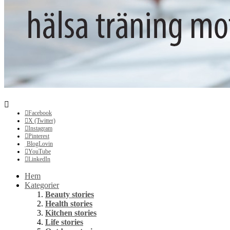
Facebook
X (Twitter)
Instagram
Pinterest
BlogLovin
YouTube
LinkedIn
Hem
Kategorier
Beauty stories
Health stories
Kitchen stories
Life stories