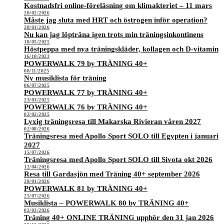
Kostnadsfri online-föreläsning om klimakteriet – 11 mars
20/02/2026
Måste jag sluta med HRT och östrogen inför operation?
28/01/2026
Nu kan jag löpträna igen trots min träningsinkontinens
18/05/2025
Höstpeppa med nya träningskläder, kollagen och D-vitamin
16/10/2023
POWERWALK 79 by TRÄNING 40+
08/11/2025
Ny musiklista för träning
06/07/2025
POWERWALK 77 by TRÄNING 40+
23/03/2025
POWERWALK 76 by TRÄNING 40+
02/02/2025
Lyxig träningsresa till Makarska Rivieran våren 2027
02/08/2026
Träningsresa med Apollo Sport SOLO till Egypten i januari
2027
15/07/2026
Träningsresa med Apollo Sport SOLO till Sivota okt 2026
12/04/2026
Resa till Gardasjön med Träning 40+ september 2026
28/01/2026
POWERWALK 81 by TRÄNING 40+
25/07/2026
Musiklista – POWERWALK 80 by TRÄNING 40+
02/03/2026
Träning 40+ ONLINE TRÄNING upphör den 31 jan 2026