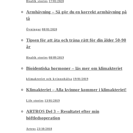
Health stories
17/01/2020
Armhävning – Så gör du en korrekt armhävning på
tå
Övningar
08/01/2020
Tipsen för att äta och träna rätt för din ålder 50-90
år
Health stories
08/09/2019
Bioidentiska hormoner – läs mer om klimakteriet
klimakteriet och kvinnohälsa
19/01/2019
Klimakteriet – Alla kvinnor kommer i klimakteriet!
Life stories
13/01/2019
ARTROS Del 3 – Resultatet efter min
höftledsoperation
Artros
23/10/2018