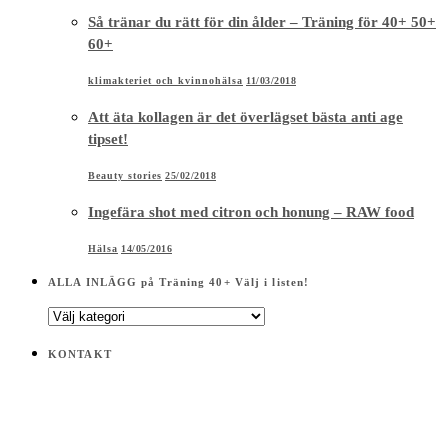
Så tränar du rätt för din ålder – Träning för 40+ 50+
60+
klimakteriet och kvinnohälsa
11/03/2018
Att äta kollagen är det överlägset bästa anti age
tipset!
Beauty stories
25/02/2018
Ingefära shot med citron och honung – RAW food
Hälsa
14/05/2016
ALLA INLÄGG på Träning 40+ Välj i listen!
ALLA
INLÄGG
på
KONTAKT
Träning
40+
Välj
i
listen!