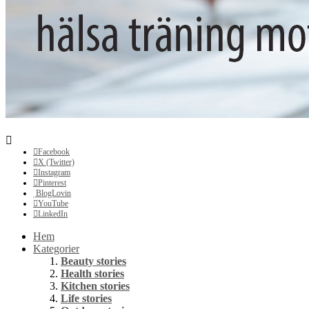
Facebook
X (Twitter)
Instagram
Pinterest
BlogLovin
YouTube
LinkedIn
Hem
Kategorier
Beauty stories
Health stories
Kitchen stories
Life stories