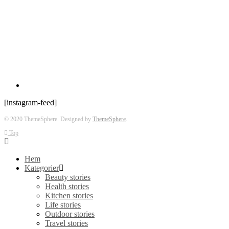
[instagram-feed]
© 2020 ThemeSphere. Designed by
ThemeSphere
.
Top
Hem
Kategorier
Beauty stories
Health stories
Kitchen stories
Life stories
Outdoor stories
Travel stories