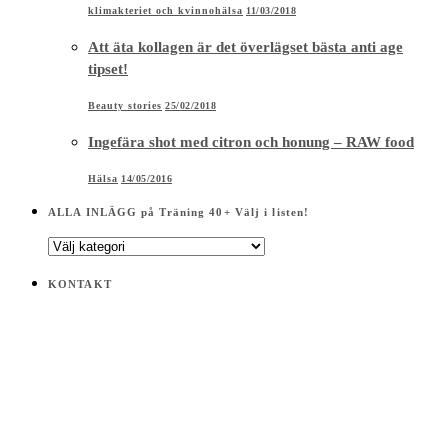
klimakteriet och kvinnohälsa
11/03/2018
Att äta kollagen är det överlägset bästa anti age
tipset!
Beauty stories
25/02/2018
Ingefära shot med citron och honung – RAW food
Hälsa
14/05/2016
ALLA INLÄGG på Träning 40+ Välj i listen!
ALLA
INLÄGG
på
KONTAKT
Träning
40+
Välj
i
listen!