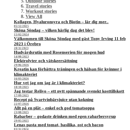
Outdoor stories
Travel stories
Workout stories
View All
Kollagen, Hyaluronsyra och Biotin – lär dig mer..
05/12/2025
Sköna Söndag – vilken härlig dag det blev!
15/02/2024
Välkommen till Sköna Söndag med gäst Tony Irving 11 feb
2023 i Örebro
28/11/2023
Hudvårdsrutin med Rosenserien för mogen hud
14/08/2023
Elektrolyter och vätskeersättning
29/06/2026
Kreatin kan förbättra träningen och hälsan för kvinnor i
klimakteriet
16/03/2026
Hur vet jag om jag är i klimakteriet?
18/10/2025
Jag testar Relivo – ett nytt spännande svenskt kosttillskott
17/09/2025
Recept på Svartvinbärsjuice utan kokning
22/07/2026
Allt på en plåt – enkel och god tomatsoppa
23/08/2025
Rabarber – godaste drinken med egen rabarbersyrup
29/05/2025
Lenas pasta med tomat, basilika, ost och bacon
03/11/2024