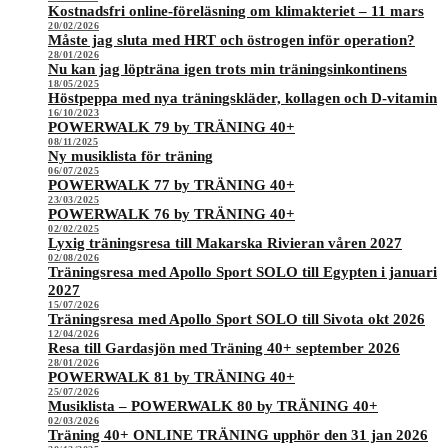
Kostnadsfri online-föreläsning om klimakteriet – 11 mars
20/02/2026
Måste jag sluta med HRT och östrogen inför operation?
28/01/2026
Nu kan jag löpträna igen trots min träningsinkontinens
18/05/2025
Höstpeppa med nya träningskläder, kollagen och D-vitamin
16/10/2023
POWERWALK 79 by TRÄNING 40+
08/11/2025
Ny musiklista för träning
06/07/2025
POWERWALK 77 by TRÄNING 40+
23/03/2025
POWERWALK 76 by TRÄNING 40+
02/02/2025
Lyxig träningsresa till Makarska Rivieran våren 2027
02/08/2026
Träningsresa med Apollo Sport SOLO till Egypten i januari
2027
15/07/2026
Träningsresa med Apollo Sport SOLO till Sivota okt 2026
12/04/2026
Resa till Gardasjön med Träning 40+ september 2026
28/01/2026
POWERWALK 81 by TRÄNING 40+
25/07/2026
Musiklista – POWERWALK 80 by TRÄNING 40+
02/03/2026
Träning 40+ ONLINE TRÄNING upphör den 31 jan 2026