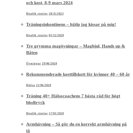
och kost, 8-9 mars 2024
Health stories
28/11/2023
Träningsinkontinens – hjälp jag kissar på mig!
Health stories
05/12/2020
Tre grymma magövningar – Maghjul, Hands up &
Båten
Övningar
29/06/2020
Rekommenderade kosttillskott för kvinnor 40 – 60 år
Hälsa
21/06/2020
Träning 40+ Hälsocoachens 7 bästa råd för högt
blodtryck
Health stories
17/01/2020
Armhävning – Så gör du en korrekt armhävning på
tå