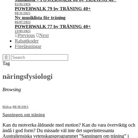
02/03/2026
POWERWALK 79 by TRÄNING 40+
08/11/2025
Ny musiklista för träning
06/07/2025
POWERWALK 77 by TRÄNING 40+
23/03/2025
Previous
Next
Rabattkoder
Föreläsningar
Tag
näringsfysiologi
Browsing
Hälsa
08/10/2015
Sanningen om träning
Kan du motverka åldrande med motion? Kan du vara överviktig och
ändå i god form? Du missade väl inte det superintressanta
Australiensiska vetenskapsprogrammet ”Sanningen om träning” i