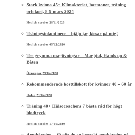
Stark kvinna 45+ Klimakteriet, hormoner, träning
och kost, 8-9 mars 2024
Health stories
28/11/2023
Träningsinkontinens – hjälp jag kissar på mig!
Health stories
05/12/2020
Tre grymma magövningar – Maghjul, Hands up &
Båten
Övningar
29/06/2020
Rekommenderade kosttillskott för kvinnor 40 – 60 år
Hälsa
21/06/2020
Träning 40+ Hälsocoachens 7 bästa råd för högt
blodtryck
Health stories
17/01/2020
Armhävning – Så gör du en korrekt armhävning på