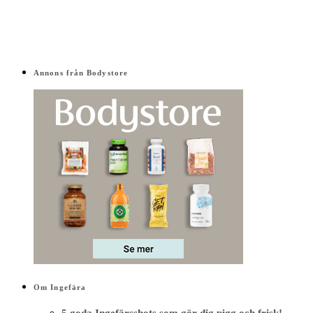
Annons från Bodystore
Om Ingefära
5 goda Ingefärsshots som gör dig pigg och frisk!