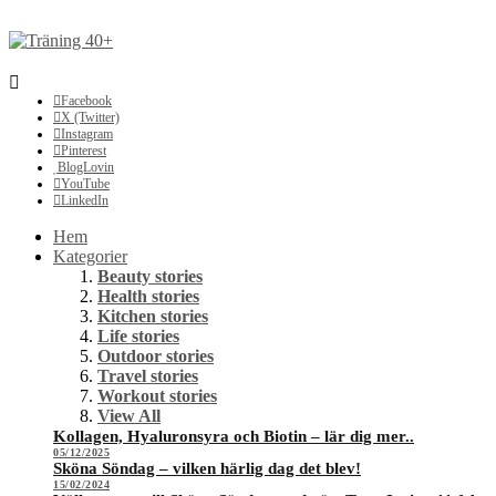
Facebook
X (Twitter)
Instagram
Pinterest
BlogLovin
YouTube
LinkedIn
Hem
Kategorier
Beauty stories
Health stories
Kitchen stories
Life stories
Outdoor stories
Travel stories
Workout stories
View All
Kollagen, Hyaluronsyra och Biotin – lär dig mer..
05/12/2025
Sköna Söndag – vilken härlig dag det blev!
15/02/2024