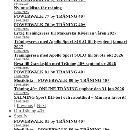
08/11/2025
Ny musiklista för träning
06/07/2025
POWERWALK 77 by TRÄNING 40+
23/03/2025
POWERWALK 76 by TRÄNING 40+
02/02/2025
Lyxig träningsresa till Makarska Rivieran våren 2027
02/08/2026
Träningsresa med Apollo Sport SOLO till Egypten i januari
2027
15/07/2026
Träningsresa med Apollo Sport SOLO till Sivota okt 2026
12/04/2026
Resa till Gardasjön med Träning 40+ september 2026
28/01/2026
POWERWALK 81 by TRÄNING 40+
25/07/2026
Musiklista – POWERWALK 80 by TRÄNING 40+
02/03/2026
Träning 40+ ONLINE TRÄNING upphör den 31 jan 2026
20/12/2025
SALMING Sport BH-test och rabattkod – Min nya favorit!
23/06/2025
Previous
Next
Om Träning 40+
Spotify
POWERWALK 81 by TRÄNING 40+
25/07/2026
Musiklista – POWERWALK 80 by TRÄNING 40+