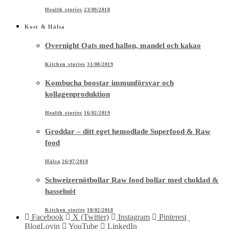
Health stories
23/09/2018
Kost & Hälsa
Overnight Oats med hallon, mandel och kakao
Kitchen stories
31/08/2019
Kombucha boostar immunförsvar och
kollagenproduktion
Health stories
16/02/2019
Groddar – ditt eget hemodlade Superfood & Raw
food
Hälsa
26/07/2018
Schweizernötbollar Raw food bollar med choklad &
hasselnöt
Kitchen stories
18/02/2018
Facebook
X (Twitter)
Instagram
Pinterest
BlogLovin
YouTube
LinkedIn