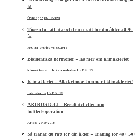
tå
Övningar
08/01/2020
Tipsen för att äta och träna rätt för din ålder 50-90
år
Health stories
08/09/2019
Bioidentiska hormoner – läs mer om klimakteriet
klimakteriet och kvinnohälsa
19/01/2019
Klimakteriet – Alla kvinnor kommer i klimakteriet!
Life stories
13/01/2019
ARTROS Del 3 – Resultatet efter min
höftledsoperation
Artros
23/10/2018
Så tränar du rätt för din ålder – Träning för 40+ 50+