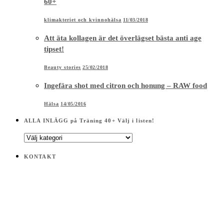
60+
klimakteriet och kvinnohälsa
11/03/2018
Att äta kollagen är det överlägset bästa anti age
tipset!
Beauty stories
25/02/2018
Ingefära shot med citron och honung – RAW food
Hälsa
14/05/2016
ALLA INLÄGG på Träning 40+ Välj i listen!
ALLA
INLÄGG
på
KONTAKT
Träning
40+
Välj
i
listen!