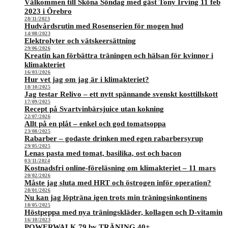
Välkommen till Sköna Söndag med gäst Tony Irving 11 feb
2023 i Örebro
28/11/2023
Hudvårdsrutin med Rosenserien för mogen hud
14/08/2023
Elektrolyter och vätskeersättning
29/06/2026
Kreatin kan förbättra träningen och hälsan för kvinnor i
klimakteriet
16/03/2026
Hur vet jag om jag är i klimakteriet?
18/10/2025
Jag testar Relivo – ett nytt spännande svenskt kosttillskott
17/09/2025
Recept på Svartvinbärsjuice utan kokning
22/07/2026
Allt på en plåt – enkel och god tomatsoppa
23/08/2025
Rabarber – godaste drinken med egen rabarbersyrup
29/05/2025
Lenas pasta med tomat, basilika, ost och bacon
03/11/2024
Kostnadsfri online-föreläsning om klimakteriet – 11 mars
20/02/2026
Måste jag sluta med HRT och östrogen inför operation?
28/01/2026
Nu kan jag löpträna igen trots min träningsinkontinens
18/05/2025
Höstpeppa med nya träningskläder, kollagen och D-vitamin
16/10/2023
POWERWALK 79 by TRÄNING 40+