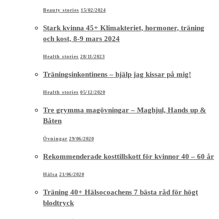
Beauty stories
15/02/2024
Stark kvinna 45+ Klimakteriet, hormoner, träning
och kost, 8-9 mars 2024
Health stories
28/11/2023
Träningsinkontinens – hjälp jag kissar på mig!
Health stories
05/12/2020
Tre grymma magövningar – Maghjul, Hands up &
Båten
Övningar
29/06/2020
Rekommenderade kosttillskott för kvinnor 40 – 60 år
Hälsa
21/06/2020
Träning 40+ Hälsocoachens 7 bästa råd för högt
blodtryck