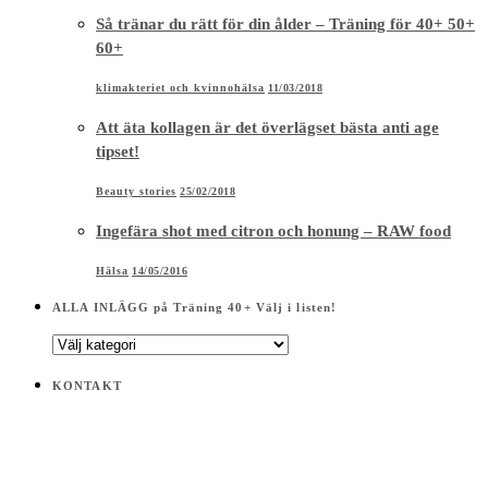
Så tränar du rätt för din ålder – Träning för 40+ 50+
60+
klimakteriet och kvinnohälsa
11/03/2018
Att äta kollagen är det överlägset bästa anti age
tipset!
Beauty stories
25/02/2018
Ingefära shot med citron och honung – RAW food
Hälsa
14/05/2016
ALLA INLÄGG på Träning 40+ Välj i listen!
ALLA
INLÄGG
på
KONTAKT
Träning
40+
Välj
i
listen!