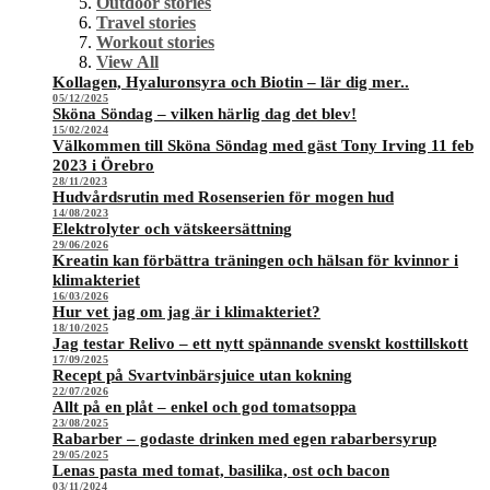
Outdoor stories
Travel stories
Workout stories
View All
Kollagen, Hyaluronsyra och Biotin – lär dig mer..
05/12/2025
Sköna Söndag – vilken härlig dag det blev!
15/02/2024
Välkommen till Sköna Söndag med gäst Tony Irving 11 feb
2023 i Örebro
28/11/2023
Hudvårdsrutin med Rosenserien för mogen hud
14/08/2023
Elektrolyter och vätskeersättning
29/06/2026
Kreatin kan förbättra träningen och hälsan för kvinnor i
klimakteriet
16/03/2026
Hur vet jag om jag är i klimakteriet?
18/10/2025
Jag testar Relivo – ett nytt spännande svenskt kosttillskott
17/09/2025
Recept på Svartvinbärsjuice utan kokning
22/07/2026
Allt på en plåt – enkel och god tomatsoppa
23/08/2025
Rabarber – godaste drinken med egen rabarbersyrup
29/05/2025
Lenas pasta med tomat, basilika, ost och bacon
03/11/2024