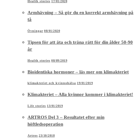
Health stories
17/01/2020
Armhävning – Så gör du en korrekt armhävning på
tå
Övningar
08/01/2020
Tipsen för att äta och träna rätt för din ålder 50-90
år
Health stories
08/09/2019
Bioidentiska hormoner – läs mer om klimakteriet
klimakteriet och kvinnohälsa
19/01/2019
Klimakteriet – Alla kvinnor kommer i klimakteriet!
Life stories
13/01/2019
ARTROS Del 3 – Resultatet efter min
höftledsoperation
Artros
23/10/2018