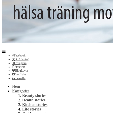
Facebook
X (Twitter)
Instagram
Pinterest
BlogLovin
YouTube
LinkedIn
Hem
Kategorier
Beauty stories
Health stories
Kitchen stories
Life stories