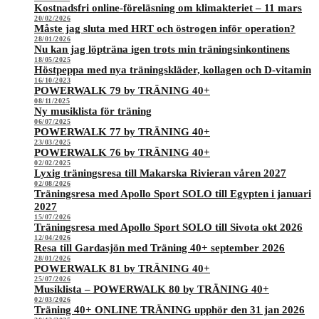
Kostnadsfri online-föreläsning om klimakteriet – 11 mars
20/02/2026
Måste jag sluta med HRT och östrogen inför operation?
28/01/2026
Nu kan jag löpträna igen trots min träningsinkontinens
18/05/2025
Höstpeppa med nya träningskläder, kollagen och D-vitamin
16/10/2023
POWERWALK 79 by TRÄNING 40+
08/11/2025
Ny musiklista för träning
06/07/2025
POWERWALK 77 by TRÄNING 40+
23/03/2025
POWERWALK 76 by TRÄNING 40+
02/02/2025
Lyxig träningsresa till Makarska Rivieran våren 2027
02/08/2026
Träningsresa med Apollo Sport SOLO till Egypten i januari
2027
15/07/2026
Träningsresa med Apollo Sport SOLO till Sivota okt 2026
12/04/2026
Resa till Gardasjön med Träning 40+ september 2026
28/01/2026
POWERWALK 81 by TRÄNING 40+
25/07/2026
Musiklista – POWERWALK 80 by TRÄNING 40+
02/03/2026
Träning 40+ ONLINE TRÄNING upphör den 31 jan 2026