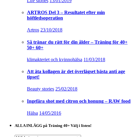
Life stories
13/01/2019
ARTROS Del 3 – Resultatet efter min
höftledsoperation
Artros
23/10/2018
Så tränar du rätt för din ålder – Träning för 40+
50+ 60+
klimakteriet och kvinnohälsa
11/03/2018
Att äta kollagen är det överlägset bästa anti age
tipset!
Beauty stories
25/02/2018
Ingefära shot med citron och honung – RAW food
Hälsa
14/05/2016
ALLA INLÄGG på Träning 40+ Välj i listen!