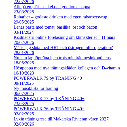
22/07/2026
Allt på en plåt – enkel och god tomatsoppa
23/08/2025
Rabarber – godaste drinken med egen rabarbersyrup
29/05/2025
Lenas pasta med tomat, basilika, ost och bacon
03/11/2024
Kostnadsfri online-föreläsning om klimakteriet – 11 mars
20/02/2026
Måste jag sluta med HRT och östrogen inför operation?
28/01/2026
Nu kan jag löpträna igen trots min träningsinkontinens
18/05/2025
Höstpeppa med nya träningskläder, kollagen och D-vitamin
16/10/2023
POWERWALK 79 by TRÄNING 40+
08/11/2025
Ny musiklista för träning
06/07/2025
POWERWALK 77 by TRÄNING 40+
23/03/2025
POWERWALK 76 by TRÄNING 40+
02/02/2025
Lyxig träningsresa till Makarska Rivieran våren 2027
02/08/2026