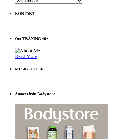
ALLA
INLÄGG
på
KONTAKT
Träning
40+
Välj
i
Om TRÄNING 40+
listen!
Read More
MUSIKLISTOR
Annons från Bodystore