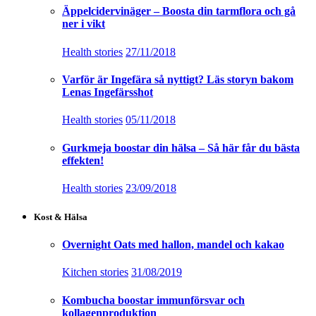
Äppelcidervinäger – Boosta din tarmflora och gå
ner i vikt
Health stories
27/11/2018
Varför är Ingefära så nyttigt? Läs storyn bakom
Lenas Ingefärsshot
Health stories
05/11/2018
Gurkmeja boostar din hälsa – Så här får du bästa
effekten!
Health stories
23/09/2018
Kost & Hälsa
Overnight Oats med hallon, mandel och kakao
Kitchen stories
31/08/2019
Kombucha boostar immunförsvar och
kollagenproduktion