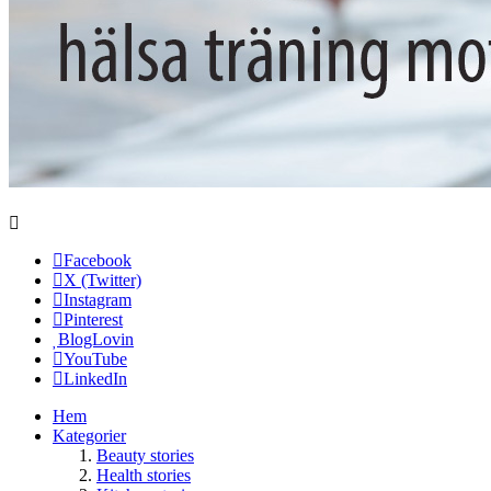
Facebook
X (Twitter)
Instagram
Pinterest
BlogLovin
YouTube
LinkedIn
Hem
Kategorier
Beauty stories
Health stories