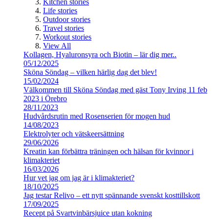
Kitchen stories
Life stories
Outdoor stories
Travel stories
Workout stories
View All
Kollagen, Hyaluronsyra och Biotin – lär dig mer..
05/12/2025
Sköna Söndag – vilken härlig dag det blev!
15/02/2024
Välkommen till Sköna Söndag med gäst Tony Irving 11 feb
2023 i Örebro
28/11/2023
Hudvårdsrutin med Rosenserien för mogen hud
14/08/2023
Elektrolyter och vätskeersättning
29/06/2026
Kreatin kan förbättra träningen och hälsan för kvinnor i
klimakteriet
16/03/2026
Hur vet jag om jag är i klimakteriet?
18/10/2025
Jag testar Relivo – ett nytt spännande svenskt kosttillskott
17/09/2025
Recept på Svartvinbärsjuice utan kokning