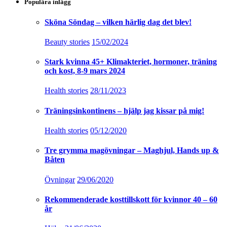
Populära inlägg
Sköna Söndag – vilken härlig dag det blev!
Beauty stories
15/02/2024
Stark kvinna 45+ Klimakteriet, hormoner, träning
och kost, 8-9 mars 2024
Health stories
28/11/2023
Träningsinkontinens – hjälp jag kissar på mig!
Health stories
05/12/2020
Tre grymma magövningar – Maghjul, Hands up &
Båten
Övningar
29/06/2020
Rekommenderade kosttillskott för kvinnor 40 – 60
år