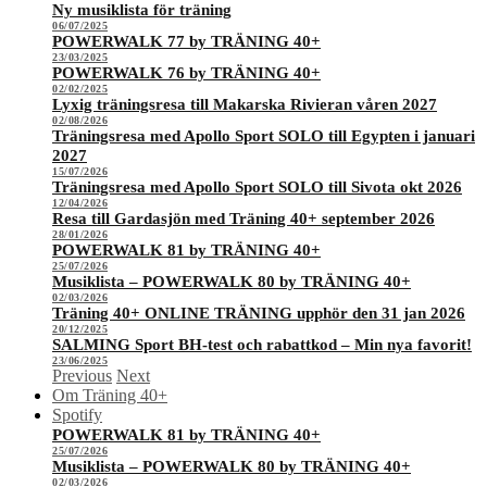
Ny musiklista för träning
06/07/2025
POWERWALK 77 by TRÄNING 40+
23/03/2025
POWERWALK 76 by TRÄNING 40+
02/02/2025
Lyxig träningsresa till Makarska Rivieran våren 2027
02/08/2026
Träningsresa med Apollo Sport SOLO till Egypten i januari
2027
15/07/2026
Träningsresa med Apollo Sport SOLO till Sivota okt 2026
12/04/2026
Resa till Gardasjön med Träning 40+ september 2026
28/01/2026
POWERWALK 81 by TRÄNING 40+
25/07/2026
Musiklista – POWERWALK 80 by TRÄNING 40+
02/03/2026
Träning 40+ ONLINE TRÄNING upphör den 31 jan 2026
20/12/2025
SALMING Sport BH-test och rabattkod – Min nya favorit!
23/06/2025
Previous
Next
Om Träning 40+
Spotify
POWERWALK 81 by TRÄNING 40+
25/07/2026
Musiklista – POWERWALK 80 by TRÄNING 40+
02/03/2026