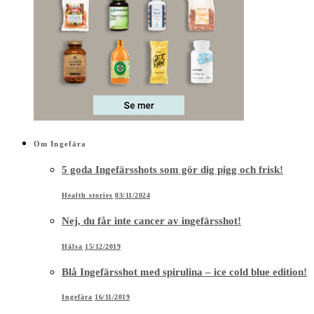
Om Ingefära
5 goda Ingefärsshots som gör dig pigg och frisk!
Health stories
03/11/2024
Nej, du får inte cancer av ingefärsshot!
Hälsa
15/12/2019
Blå Ingefärsshot med spirulina – ice cold blue edition!
Ingefära
16/11/2019