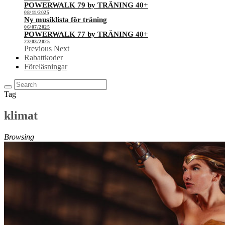
POWERWALK 79 by TRÄNING 40+
08/11/2025
Ny musiklista för träning
06/07/2025
POWERWALK 77 by TRÄNING 40+
23/03/2025
Previous
Next
Rabattkoder
Föreläsningar
Tag
klimat
Browsing