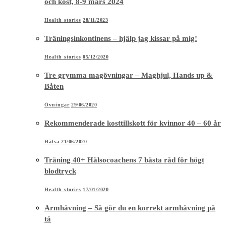
och kost, 8-9 mars 2024
Health stories
28/11/2023
Träningsinkontinens – hjälp jag kissar på mig!
Health stories
05/12/2020
Tre grymma magövningar – Maghjul, Hands up &
Båten
Övningar
29/06/2020
Rekommenderade kosttillskott för kvinnor 40 – 60 år
Hälsa
21/06/2020
Träning 40+ Hälsocoachens 7 bästa råd för högt
blodtryck
Health stories
17/01/2020
Armhävning – Så gör du en korrekt armhävning på
tå