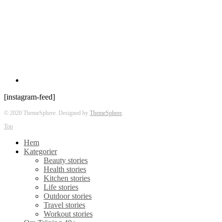
[instagram-feed]
© 2020 ThemeSphere. Designed by
ThemeSphere
.
Top
Hem
Kategorier
Beauty stories
Health stories
Kitchen stories
Life stories
Outdoor stories
Travel stories
Workout stories