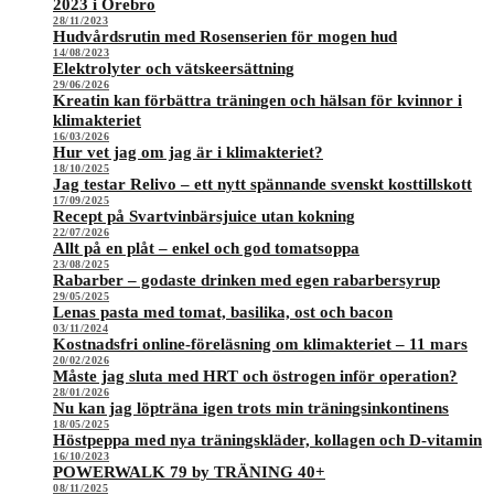
2023 i Örebro
28/11/2023
Hudvårdsrutin med Rosenserien för mogen hud
14/08/2023
Elektrolyter och vätskeersättning
29/06/2026
Kreatin kan förbättra träningen och hälsan för kvinnor i
klimakteriet
16/03/2026
Hur vet jag om jag är i klimakteriet?
18/10/2025
Jag testar Relivo – ett nytt spännande svenskt kosttillskott
17/09/2025
Recept på Svartvinbärsjuice utan kokning
22/07/2026
Allt på en plåt – enkel och god tomatsoppa
23/08/2025
Rabarber – godaste drinken med egen rabarbersyrup
29/05/2025
Lenas pasta med tomat, basilika, ost och bacon
03/11/2024
Kostnadsfri online-föreläsning om klimakteriet – 11 mars
20/02/2026
Måste jag sluta med HRT och östrogen inför operation?
28/01/2026
Nu kan jag löpträna igen trots min träningsinkontinens
18/05/2025
Höstpeppa med nya träningskläder, kollagen och D-vitamin
16/10/2023
POWERWALK 79 by TRÄNING 40+
08/11/2025