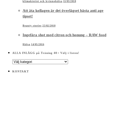
klimakteriet och kvinnohälsa
11/03/2018
Att äta kollagen är det överlägset bästa anti age
tipset!
Beauty stories
25/02/2018
Ingefära shot med citron och honung – RAW food
Hälsa
14/05/2016
ALLA INLÄGG på Träning 40+ Välj i listen!
ALLA
INLÄGG
på
KONTAKT
Träning
40+
Välj
i
listen!