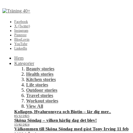
Facebook
X (Twitter)
Instagram
Pinterest
BlogLovin
YouTube
LinkedIn
Hem
Kategorier
Beauty stories
Health stories
Kitchen stories
Life stories
Outdoor stories
Travel stories
Workout stories
View All
Kollagen, Hyaluronsyra och Biotin – lär dig mer..
05/12/2025
Sköna Söndag – vilken härlig dag det blev!
15/02/2024
Välkommen till Sköna Söndag med gäst Tony Irving 11 feb