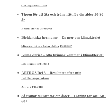
Övningar
08/01/2020
Tipsen för att äta och träna rätt för din ålder 50-90
år
Health stories
08/09/2019
Bioidentiska hormoner – läs mer om klimakteriet
klimakteriet och kvinnohälsa
19/01/2019
Klimakteriet – Alla kvinnor kommer i klimakteriet!
Life stories
13/01/2019
ARTROS Del 3 – Resultatet efter min
höftledsoperation
Artros
23/10/2018
Så tränar du rätt för din ålder – Träning för 40+ 50+
60+