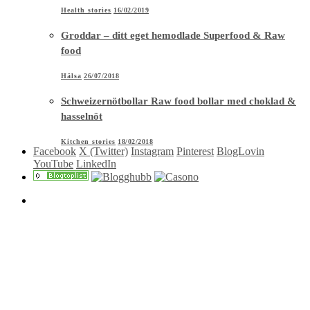
Health stories
16/02/2019
Groddar – ditt eget hemodlade Superfood & Raw
food
Hälsa
26/07/2018
Schweizernötbollar Raw food bollar med choklad &
hasselnöt
Kitchen stories
18/02/2018
Facebook
X (Twitter)
Instagram
Pinterest
BlogLovin
YouTube
LinkedIn