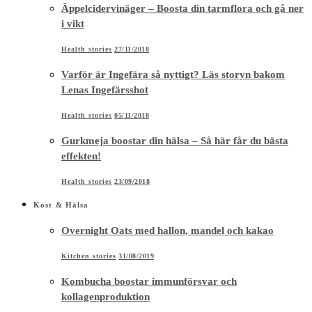
Äppelcidervinäger – Boosta din tarmflora och gå ner
i vikt
Health stories
27/11/2018
Varför är Ingefära så nyttigt? Läs storyn bakom
Lenas Ingefärsshot
Health stories
05/11/2018
Gurkmeja boostar din hälsa – Så här får du bästa
effekten!
Health stories
23/09/2018
Kost & Hälsa
Overnight Oats med hallon, mandel och kakao
Kitchen stories
31/08/2019
Kombucha boostar immunförsvar och
kollagenproduktion