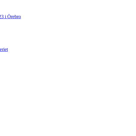
23 i Örebro
eriet