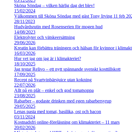
05/12/2025
Sköna Söndag – vilken härlig dag det blev!
15/02/2024
Välkommen till Sköna Söndag med gäst Tony Irving 11 feb 20
28/11/2023
Hudvårdsrutin med Rosenserien för mogen hud
14/08/2023
Elektrolyter och vätskeersättning
29/06/2026
Kreatin kan förbättra träningen och hälsan för kvinnor i klimakt
16/03/2026
Hur vet jag om jag är i klimakteriet?
18/10/2025
Jag testar Relivo – ett nytt spännande svenskt kosttillskott
17/09/2025
Recept på Svartvinbärsjuice utan kokning
22/07/2026
Allt på en plåt – enkel och god tomatsoppa
23/08/2025
Rabarber – godaste drinken med egen rabarbersyrup
29/05/2025
Lenas pasta med tomat, basilika, ost och bacon
03/11/2024
Kostnadsfri online-föreläsning om klimakteriet – 11 mars
20/02/2026