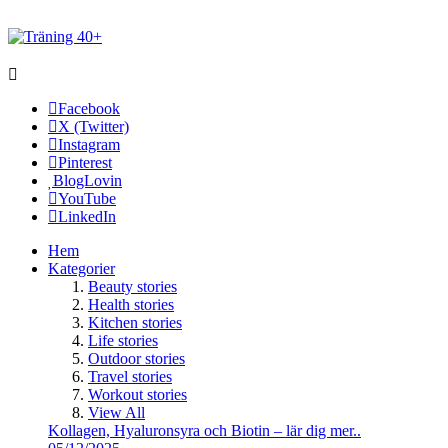
Facebook
X (Twitter)
Instagram
Pinterest
BlogLovin
YouTube
LinkedIn
Hem
Kategorier
Beauty stories
Health stories
Kitchen stories
Life stories
Outdoor stories
Travel stories
Workout stories
View All
Kollagen, Hyaluronsyra och Biotin – lär dig mer..