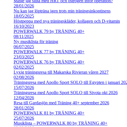
Måste jag sluta med HRT och östrogen inför operation?
28/01/2026
Nu kan jag löpträna igen trots min träningsinkontinens
18/05/2025
Höstpeppa med nya träningskläder, kollagen och D-vitamin
16/10/2023
POWERWALK 79 by TRÄNING 40+
08/11/2025
Ny musiklista för träning
06/07/2025
POWERWALK 77 by TRÄNING 40+
23/03/2025
POWERWALK 76 by TRÄNING 40+
02/02/2025
Lyxig träningsresa till Makarska Rivieran våren 2027
02/08/2026
Träningsresa med Apollo Sport SOLO till Egypten i januari 20
15/07/2026
Träningsresa med Apollo Sport SOLO till Sivota okt 2026
12/04/2026
Resa till Gardasjön med Träning 40+ september 2026
28/01/2026
POWERWALK 81 by TRÄNING 40+
25/07/2026
Musiklista – POWERWALK 80 by TRÄNING 40+