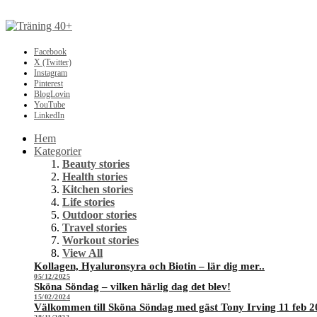
Facebook
X (Twitter)
Instagram
Pinterest
BlogLovin
YouTube
LinkedIn
Hem
Kategorier
Beauty stories
Health stories
Kitchen stories
Life stories
Outdoor stories
Travel stories
Workout stories
View All
Kollagen, Hyaluronsyra och Biotin – lär dig mer..
05/12/2025
Sköna Söndag – vilken härlig dag det blev!
15/02/2024
Välkommen till Sköna Söndag med gäst Tony Irving 11 feb 2