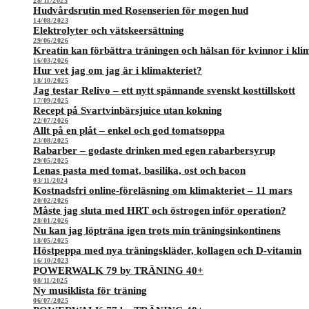
28/11/2023
Hudvårdsrutin med Rosenserien för mogen hud
14/08/2023
Elektrolyter och vätskeersättning
29/06/2026
Kreatin kan förbättra träningen och hälsan för kvinnor i kli
16/03/2026
Hur vet jag om jag är i klimakteriet?
18/10/2025
Jag testar Relivo – ett nytt spännande svenskt kosttillskott
17/09/2025
Recept på Svartvinbärsjuice utan kokning
22/07/2026
Allt på en plåt – enkel och god tomatsoppa
23/08/2025
Rabarber – godaste drinken med egen rabarbersyrup
29/05/2025
Lenas pasta med tomat, basilika, ost och bacon
03/11/2024
Kostnadsfri online-föreläsning om klimakteriet – 11 mars
20/02/2026
Måste jag sluta med HRT och östrogen inför operation?
28/01/2026
Nu kan jag löpträna igen trots min träningsinkontinens
18/05/2025
Höstpeppa med nya träningskläder, kollagen och D-vitamin
16/10/2023
POWERWALK 79 by TRÄNING 40+
08/11/2025
Ny musiklista för träning
06/07/2025