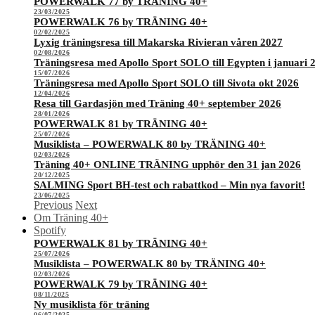
POWERWALK 77 by TRÄNING 40+
23/03/2025
POWERWALK 76 by TRÄNING 40+
02/02/2025
Lyxig träningsresa till Makarska Rivieran våren 2027
02/08/2026
Träningsresa med Apollo Sport SOLO till Egypten i januari 
15/07/2026
Träningsresa med Apollo Sport SOLO till Sivota okt 2026
12/04/2026
Resa till Gardasjön med Träning 40+ september 2026
28/01/2026
POWERWALK 81 by TRÄNING 40+
25/07/2026
Musiklista – POWERWALK 80 by TRÄNING 40+
02/03/2026
Träning 40+ ONLINE TRÄNING upphör den 31 jan 2026
20/12/2025
SALMING Sport BH-test och rabattkod – Min nya favorit!
23/06/2025
Previous
Next
Om Träning 40+
Spotify
POWERWALK 81 by TRÄNING 40+
25/07/2026
Musiklista – POWERWALK 80 by TRÄNING 40+
02/03/2026
POWERWALK 79 by TRÄNING 40+
08/11/2025
Ny musiklista för träning
06/07/2025