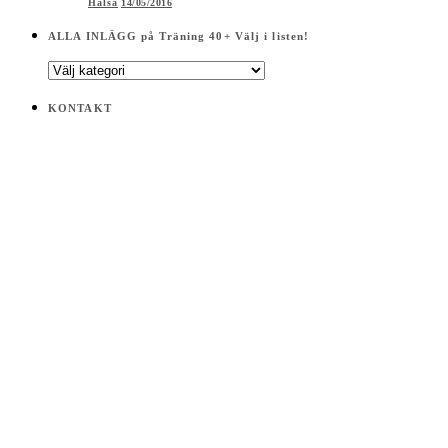
Hälsa
14/05/2016
ALLA INLÄGG på Träning 40+ Välj i listen!
ALLA
INLÄGG
på
KONTAKT
Träning
40+
Välj
i
listen!