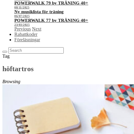
POWERWALK 79 by TRÄNING 40+
08/11/2025
Ny musiklista för träning
06/07/2025
POWERWALK 77 by TRÄNING 40+
23/03/2025
Previous
Next
Rabattkoder
Föreläsningar
Tag
höftartros
Browsing