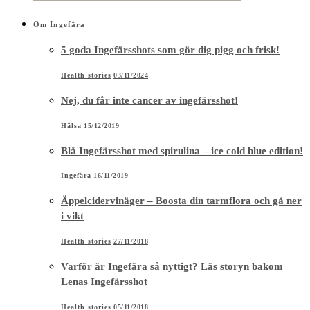
Om Ingefära
5 goda Ingefärsshots som gör dig pigg och frisk!
Health stories
03/11/2024
Nej, du får inte cancer av ingefärsshot!
Hälsa
15/12/2019
Blå Ingefärsshot med spirulina – ice cold blue edition!
Ingefära
16/11/2019
Äppelcidervinäger – Boosta din tarmflora och gå ner
i vikt
Health stories
27/11/2018
Varför är Ingefära så nyttigt? Läs storyn bakom
Lenas Ingefärsshot
Health stories
05/11/2018