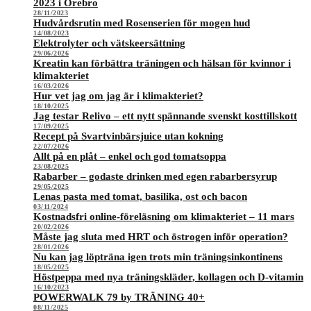
2023 i Örebro
28/11/2023
Hudvårdsrutin med Rosenserien för mogen hud
14/08/2023
Elektrolyter och vätskeersättning
29/06/2026
Kreatin kan förbättra träningen och hälsan för kvinnor i
klimakteriet
16/03/2026
Hur vet jag om jag är i klimakteriet?
18/10/2025
Jag testar Relivo – ett nytt spännande svenskt kosttillskott
17/09/2025
Recept på Svartvinbärsjuice utan kokning
22/07/2026
Allt på en plåt – enkel och god tomatsoppa
23/08/2025
Rabarber – godaste drinken med egen rabarbersyrup
29/05/2025
Lenas pasta med tomat, basilika, ost och bacon
03/11/2024
Kostnadsfri online-föreläsning om klimakteriet – 11 mars
20/02/2026
Måste jag sluta med HRT och östrogen inför operation?
28/01/2026
Nu kan jag löpträna igen trots min träningsinkontinens
18/05/2025
Höstpeppa med nya träningskläder, kollagen och D-vitamin
16/10/2023
POWERWALK 79 by TRÄNING 40+
08/11/2025