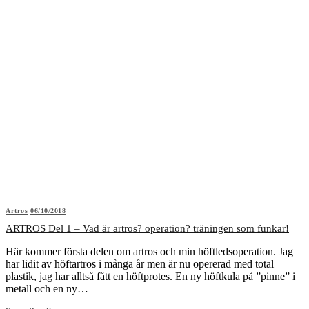
Artros
06/10/2018
ARTROS Del 1 – Vad är artros? operation? träningen som funkar!
Här kommer första delen om artros och min höftledsoperation. Jag
har lidit av höftartros i många år men är nu opererad med total
plastik, jag har alltså fått en höftprotes. En ny höftkula på ”pinne” i
metall och en ny…