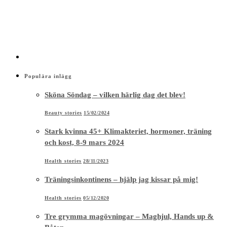
Populära inlägg
Sköna Söndag – vilken härlig dag det blev!
Beauty stories
15/02/2024
Stark kvinna 45+ Klimakteriet, hormoner, träning
och kost, 8-9 mars 2024
Health stories
28/11/2023
Träningsinkontinens – hjälp jag kissar på mig!
Health stories
05/12/2020
Tre grymma magövningar – Maghjul, Hands up &