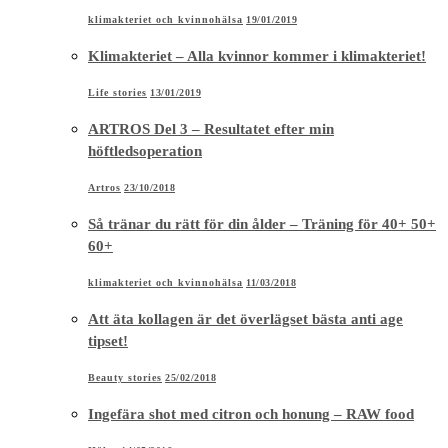
klimakteriet och kvinnohälsa
19/01/2019
Klimakteriet – Alla kvinnor kommer i klimakteriet!
Life stories
13/01/2019
ARTROS Del 3 – Resultatet efter min
höftledsoperation
Artros
23/10/2018
Så tränar du rätt för din ålder – Träning för 40+ 50+
60+
klimakteriet och kvinnohälsa
11/03/2018
Att äta kollagen är det överlägset bästa anti age
tipset!
Beauty stories
25/02/2018
Ingefära shot med citron och honung – RAW food