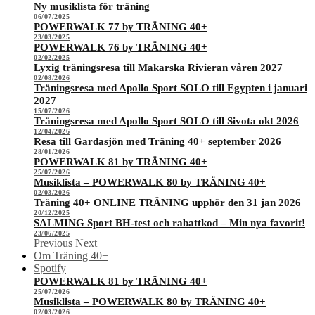
Ny musiklista för träning
06/07/2025
POWERWALK 77 by TRÄNING 40+
23/03/2025
POWERWALK 76 by TRÄNING 40+
02/02/2025
Lyxig träningsresa till Makarska Rivieran våren 2027
02/08/2026
Träningsresa med Apollo Sport SOLO till Egypten i januari
2027
15/07/2026
Träningsresa med Apollo Sport SOLO till Sivota okt 2026
12/04/2026
Resa till Gardasjön med Träning 40+ september 2026
28/01/2026
POWERWALK 81 by TRÄNING 40+
25/07/2026
Musiklista – POWERWALK 80 by TRÄNING 40+
02/03/2026
Träning 40+ ONLINE TRÄNING upphör den 31 jan 2026
20/12/2025
SALMING Sport BH-test och rabattkod – Min nya favorit!
23/06/2025
Previous
Next
Om Träning 40+
Spotify
POWERWALK 81 by TRÄNING 40+
25/07/2026
Musiklista – POWERWALK 80 by TRÄNING 40+
02/03/2026