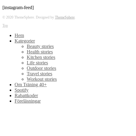
[instagram-feed]
© 2020 ThemeSphere. Designed by
ThemeSphere
.
Top
Hem
Kategorier
Beauty stories
Health stories
Kitchen stories
Life stories
Outdoor stories
Travel stories
Workout stories
Om Träning 40+
Spotify
Rabattkoder
Föreläsningar