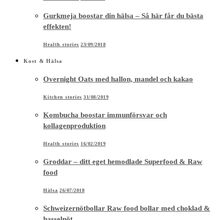
Gurkmeja boostar din hälsa – Så här får du bästa
effekten!
Health stories
23/09/2018
Kost & Hälsa
Overnight Oats med hallon, mandel och kakao
Kitchen stories
31/08/2019
Kombucha boostar immunförsvar och
kollagenproduktion
Health stories
16/02/2019
Groddar – ditt eget hemodlade Superfood & Raw
food
Hälsa
26/07/2018
Schweizernötbollar Raw food bollar med choklad &
hasselnöt