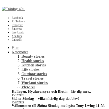
Facebook
X (Twitter)
Instagram
Pinterest
BlogLovin
YouTube
LinkedIn
Hem
Kategorier
Beauty stories
Health stories
Kitchen stories
Life stories
Outdoor stories
Travel stories
Workout stories
View All
Kollagen, Hyaluronsyra och Biotin – lär dig mer..
05/12/2025
Sköna Söndag – vilken härlig dag det blev!
15/02/2024
Välkommen till Sköna Söndag med gäst Tony Irving 11 feb