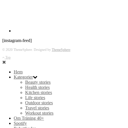
[instagram-feed]
© 2020 ThemeSphere. Designed by
ThemeSphere
.
Top
Hem
Kategorier
Beauty stories
Health stories
Kitchen stories
Life stories
Outdoor stories
Travel stories
Workout stories
Om Träning 40+
Spotify