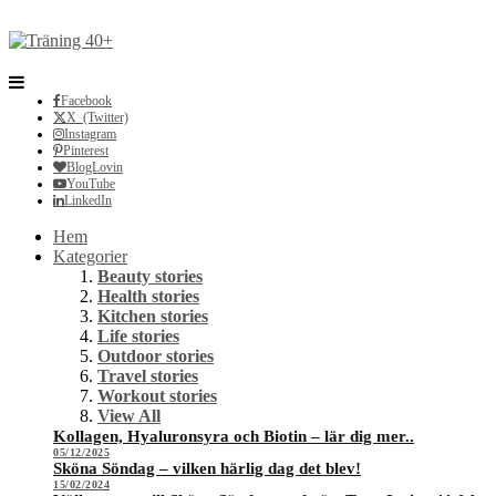
Facebook
X (Twitter)
Instagram
Pinterest
BlogLovin
YouTube
LinkedIn
Hem
Kategorier
Beauty stories
Health stories
Kitchen stories
Life stories
Outdoor stories
Travel stories
Workout stories
View All
Kollagen, Hyaluronsyra och Biotin – lär dig mer..
05/12/2025
Sköna Söndag – vilken härlig dag det blev!
15/02/2024