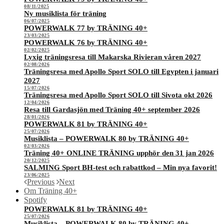
08/11/2025
Ny musiklista för träning
06/07/2025
POWERWALK 77 by TRÄNING 40+
23/03/2025
POWERWALK 76 by TRÄNING 40+
02/02/2025
Lyxig träningsresa till Makarska Rivieran våren 2027
02/08/2026
Träningsresa med Apollo Sport SOLO till Egypten i januari
2027
15/07/2026
Träningsresa med Apollo Sport SOLO till Sivota okt 2026
12/04/2026
Resa till Gardasjön med Träning 40+ september 2026
28/01/2026
POWERWALK 81 by TRÄNING 40+
25/07/2026
Musiklista – POWERWALK 80 by TRÄNING 40+
02/03/2026
Träning 40+ ONLINE TRÄNING upphör den 31 jan 2026
20/12/2025
SALMING Sport BH-test och rabattkod – Min nya favorit!
23/06/2025
Previous
Next
Om Träning 40+
Spotify
POWERWALK 81 by TRÄNING 40+
25/07/2026
Musiklista – POWERWALK 80 by TRÄNING 40+