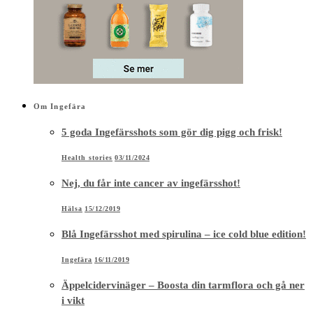
Om Ingefära
5 goda Ingefärsshots som gör dig pigg och frisk!
Health stories
03/11/2024
Nej, du får inte cancer av ingefärsshot!
Hälsa
15/12/2019
Blå Ingefärsshot med spirulina – ice cold blue edition!
Ingefära
16/11/2019
Äppelcidervinäger – Boosta din tarmflora och gå ner
i vikt