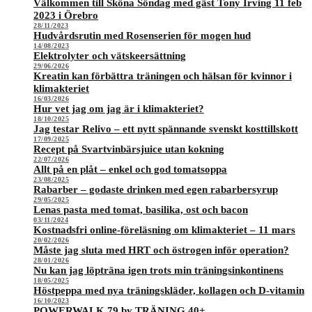
Välkommen till Sköna Söndag med gäst Tony Irving 11 feb
2023 i Örebro
28/11/2023
Hudvårdsrutin med Rosenserien för mogen hud
14/08/2023
Elektrolyter och vätskeersättning
29/06/2026
Kreatin kan förbättra träningen och hälsan för kvinnor i
klimakteriet
16/03/2026
Hur vet jag om jag är i klimakteriet?
18/10/2025
Jag testar Relivo – ett nytt spännande svenskt kosttillskott
17/09/2025
Recept på Svartvinbärsjuice utan kokning
22/07/2026
Allt på en plåt – enkel och god tomatsoppa
23/08/2025
Rabarber – godaste drinken med egen rabarbersyrup
29/05/2025
Lenas pasta med tomat, basilika, ost och bacon
03/11/2024
Kostnadsfri online-föreläsning om klimakteriet – 11 mars
20/02/2026
Måste jag sluta med HRT och östrogen inför operation?
28/01/2026
Nu kan jag löpträna igen trots min träningsinkontinens
18/05/2025
Höstpeppa med nya träningskläder, kollagen och D-vitamin
16/10/2023
POWERWALK 79 by TRÄNING 40+