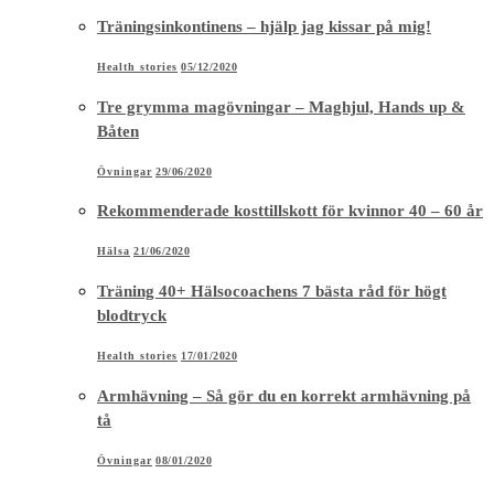
Träningsinkontinens – hjälp jag kissar på mig!
Health stories
05/12/2020
Tre grymma magövningar – Maghjul, Hands up &
Båten
Övningar
29/06/2020
Rekommenderade kosttillskott för kvinnor 40 – 60 år
Hälsa
21/06/2020
Träning 40+ Hälsocoachens 7 bästa råd för högt
blodtryck
Health stories
17/01/2020
Armhävning – Så gör du en korrekt armhävning på
tå
Övningar
08/01/2020