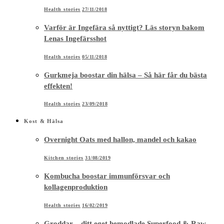
Health stories
27/11/2018
Varför är Ingefära så nyttigt? Läs storyn bakom
Lenas Ingefärsshot
Health stories
05/11/2018
Gurkmeja boostar din hälsa – Så här får du bästa
effekten!
Health stories
23/09/2018
Kost & Hälsa
Overnight Oats med hallon, mandel och kakao
Kitchen stories
31/08/2019
Kombucha boostar immunförsvar och
kollagenproduktion
Health stories
16/02/2019
Groddar – ditt eget hemodlade Superfood & Raw