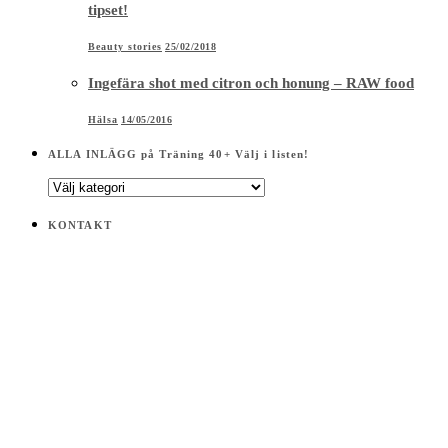
tipset!
Beauty stories
25/02/2018
Ingefära shot med citron och honung – RAW food
Hälsa
14/05/2016
ALLA INLÄGG på Träning 40+ Välj i listen!
ALLA
INLÄGG
på
KONTAKT
Träning
40+
Välj
i
listen!