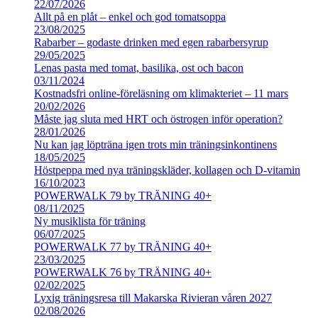
22/07/2026
Allt på en plåt – enkel och god tomatsoppa
23/08/2025
Rabarber – godaste drinken med egen rabarbersyrup
29/05/2025
Lenas pasta med tomat, basilika, ost och bacon
03/11/2024
Kostnadsfri online-föreläsning om klimakteriet – 11 mars
20/02/2026
Måste jag sluta med HRT och östrogen inför operation?
28/01/2026
Nu kan jag löpträna igen trots min träningsinkontinens
18/05/2025
Höstpeppa med nya träningskläder, kollagen och D-vitamin
16/10/2023
POWERWALK 79 by TRÄNING 40+
08/11/2025
Ny musiklista för träning
06/07/2025
POWERWALK 77 by TRÄNING 40+
23/03/2025
POWERWALK 76 by TRÄNING 40+
02/02/2025
Lyxig träningsresa till Makarska Rivieran våren 2027
02/08/2026