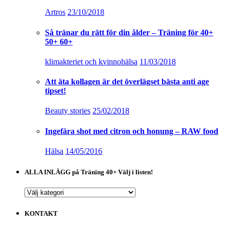
Artros
23/10/2018
Så tränar du rätt för din ålder – Träning för 40+
50+ 60+
klimakteriet och kvinnohälsa
11/03/2018
Att äta kollagen är det överlägset bästa anti age
tipset!
Beauty stories
25/02/2018
Ingefära shot med citron och honung – RAW food
Hälsa
14/05/2016
ALLA INLÄGG på Träning 40+ Välj i listen!
ALLA
INLÄGG
på
KONTAKT
Träning
40+