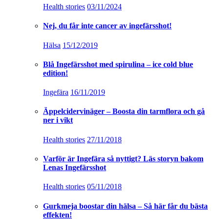
Health stories
03/11/2024
Nej, du får inte cancer av ingefärsshot!
Hälsa
15/12/2019
Blå Ingefärsshot med spirulina – ice cold blue
edition!
Ingefära
16/11/2019
Äppelcidervinäger – Boosta din tarmflora och gå
ner i vikt
Health stories
27/11/2018
Varför är Ingefära så nyttigt? Läs storyn bakom
Lenas Ingefärsshot
Health stories
05/11/2018
Gurkmeja boostar din hälsa – Så här får du bästa
effekten!