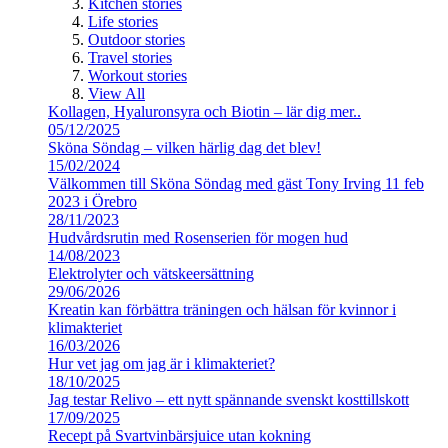
Kitchen stories
Life stories
Outdoor stories
Travel stories
Workout stories
View All
Kollagen, Hyaluronsyra och Biotin – lär dig mer..
05/12/2025
Sköna Söndag – vilken härlig dag det blev!
15/02/2024
Välkommen till Sköna Söndag med gäst Tony Irving 11 feb
2023 i Örebro
28/11/2023
Hudvårdsrutin med Rosenserien för mogen hud
14/08/2023
Elektrolyter och vätskeersättning
29/06/2026
Kreatin kan förbättra träningen och hälsan för kvinnor i
klimakteriet
16/03/2026
Hur vet jag om jag är i klimakteriet?
18/10/2025
Jag testar Relivo – ett nytt spännande svenskt kosttillskott
17/09/2025
Recept på Svartvinbärsjuice utan kokning