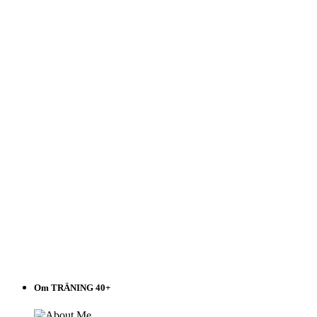
Välj
i
listen!
Om TRÄNING 40+