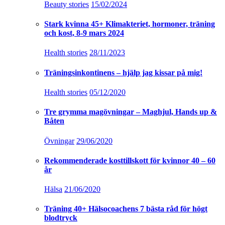
Beauty stories
15/02/2024
Stark kvinna 45+ Klimakteriet, hormoner, träning
och kost, 8-9 mars 2024
Health stories
28/11/2023
Träningsinkontinens – hjälp jag kissar på mig!
Health stories
05/12/2020
Tre grymma magövningar – Maghjul, Hands up &
Båten
Övningar
29/06/2020
Rekommenderade kosttillskott för kvinnor 40 – 60
år
Hälsa
21/06/2020
Träning 40+ Hälsocoachens 7 bästa råd för högt
blodtryck