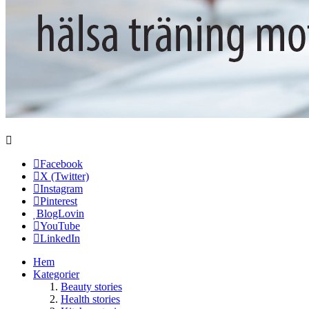
Facebook
X (Twitter)
Instagram
Pinterest
BlogLovin
YouTube
LinkedIn
Hem
Kategorier
Beauty stories
Health stories