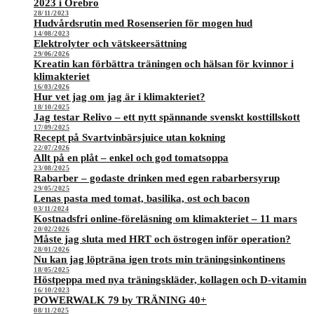
2023 i Örebro
28/11/2023
Hudvårdsrutin med Rosenserien för mogen hud
14/08/2023
Elektrolyter och vätskeersättning
29/06/2026
Kreatin kan förbättra träningen och hälsan för kvinnor i
klimakteriet
16/03/2026
Hur vet jag om jag är i klimakteriet?
18/10/2025
Jag testar Relivo – ett nytt spännande svenskt kosttillskott
17/09/2025
Recept på Svartvinbärsjuice utan kokning
22/07/2026
Allt på en plåt – enkel och god tomatsoppa
23/08/2025
Rabarber – godaste drinken med egen rabarbersyrup
29/05/2025
Lenas pasta med tomat, basilika, ost och bacon
03/11/2024
Kostnadsfri online-föreläsning om klimakteriet – 11 mars
20/02/2026
Måste jag sluta med HRT och östrogen inför operation?
28/01/2026
Nu kan jag löpträna igen trots min träningsinkontinens
18/05/2025
Höstpeppa med nya träningskläder, kollagen och D-vitamin
16/10/2023
POWERWALK 79 by TRÄNING 40+
08/11/2025