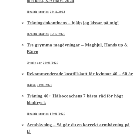
och kost, 8-9 mars 2024
Health stories
28/11/2023
Träningsinkontinens – hjälp jag kissar på mig!
Health stories
05/12/2020
Tre grymma magövningar – Maghjul, Hands up &
Båten
Övningar
29/06/2020
Rekommenderade kosttillskott för kvinnor 40 – 60 år
Hälsa
21/06/2020
Träning 40+ Hälsocoachens 7 bästa råd för högt
blodtryck
Health stories
17/01/2020
Armhävning – Så gör du en korrekt armhävning på
tå