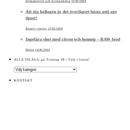
klimakteriet och kvinnohälsa
11/03/2018
Att äta kollagen är det överlägset bästa anti age
tipset!
Beauty stories
25/02/2018
Ingefära shot med citron och honung – RAW food
Hälsa
14/05/2016
ALLA INLÄGG på Träning 40+ Välj i listen!
ALLA
INLÄGG
på
KONTAKT
Träning
40+
Välj
i
listen!