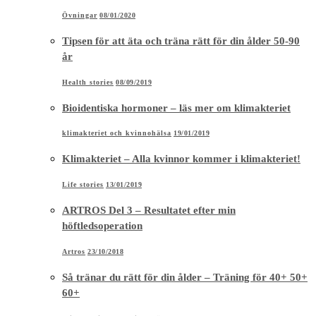
Övningar
08/01/2020
Tipsen för att äta och träna rätt för din ålder 50-90
år
Health stories
08/09/2019
Bioidentiska hormoner – läs mer om klimakteriet
klimakteriet och kvinnohälsa
19/01/2019
Klimakteriet – Alla kvinnor kommer i klimakteriet!
Life stories
13/01/2019
ARTROS Del 3 – Resultatet efter min
höftledsoperation
Artros
23/10/2018
Så tränar du rätt för din ålder – Träning för 40+ 50+
60+