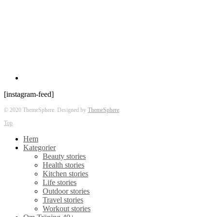
[instagram-feed]
© 2020 ThemeSphere. Designed by
ThemeSphere
.
Top
Hem
Kategorier
Beauty stories
Health stories
Kitchen stories
Life stories
Outdoor stories
Travel stories
Workout stories