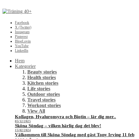
Facebook
X (Twitter)
Instagram
Pinterest
BlogLovin
YouTube
LinkedIn
Hem
Kategorier
Beauty stories
Health stories
Kitchen stories
Life stories
Outdoor stories
Travel stories
Workout stories
View All
Kollagen, Hyaluronsyra och Biotin – lär dig mer..
05/12/2025
Sköna Söndag – vilken härlig dag det blev!
15/02/2024
Välkommen till Sköna Söndag med gäst Tony Irving 11 feb