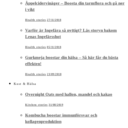
Äppelcidervinäger – Boosta din tarmflora och gå ner
i vikt
Health stories
27/11/2018
Varför är Ingefära så nyttigt? Läs storyn bakom
Lenas Ingefärsshot
Health stories
05/11/2018
Gurkmeja boostar din hälsa – Så här får du bästa
effekten!
Health stories
23/09/2018
Kost & Hälsa
Overnight Oats med hallon, mandel och kakao
Kitchen stories
31/08/2019
Kombucha boostar immunförsvar och
kollagenproduktion