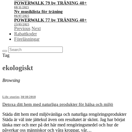
POWERWALK 79 by TRÄNING 40+
08/11/2025
Ny musiklista för träning
06/07/2025
POWERWALK 77 by TRÄNING 40+
23/03/2025
Previous
Next
Rabattkoder
Föreläsningar
Tag
ekologiskt
Browsing
Life stories
30/10/2018
Detoxa ditt hem med naturliga produkter för hälsa och miljö
Städa ditt hem med miljövänliga och naturliga rengöringsprodukter
Städa är väl inte jättekul även om resultatet är skönt. Jag har börjat
tänka mer och mer på det här med rengöringsmedel och hur de
påverkar oss människor och våra kroppar, vår…