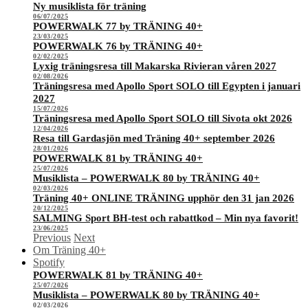
Ny musiklista för träning
06/07/2025
POWERWALK 77 by TRÄNING 40+
23/03/2025
POWERWALK 76 by TRÄNING 40+
02/02/2025
Lyxig träningsresa till Makarska Rivieran våren 2027
02/08/2026
Träningsresa med Apollo Sport SOLO till Egypten i januari
2027
15/07/2026
Träningsresa med Apollo Sport SOLO till Sivota okt 2026
12/04/2026
Resa till Gardasjön med Träning 40+ september 2026
28/01/2026
POWERWALK 81 by TRÄNING 40+
25/07/2026
Musiklista – POWERWALK 80 by TRÄNING 40+
02/03/2026
Träning 40+ ONLINE TRÄNING upphör den 31 jan 2026
20/12/2025
SALMING Sport BH-test och rabattkod – Min nya favorit!
23/06/2025
Previous
Next
Om Träning 40+
Spotify
POWERWALK 81 by TRÄNING 40+
25/07/2026
Musiklista – POWERWALK 80 by TRÄNING 40+
02/03/2026