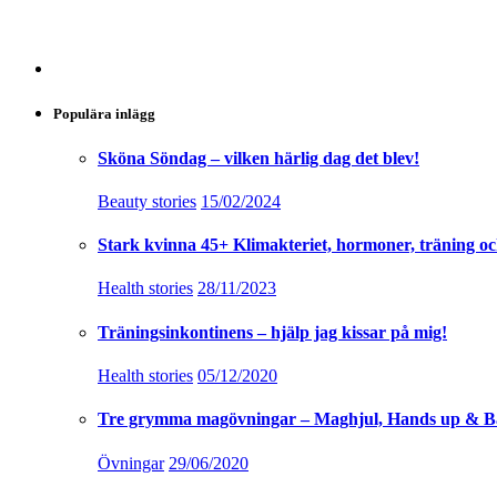
Populära inlägg
Sköna Söndag – vilken härlig dag det blev!
Beauty stories
15/02/2024
Stark kvinna 45+ Klimakteriet, hormoner, träning oc
Health stories
28/11/2023
Träningsinkontinens – hjälp jag kissar på mig!
Health stories
05/12/2020
Tre grymma magövningar – Maghjul, Hands up & B
Övningar
29/06/2020