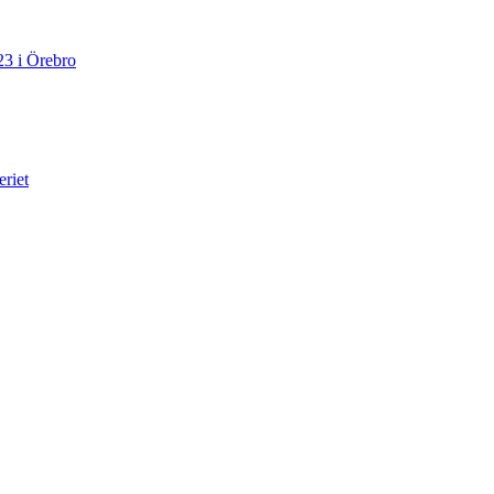
23 i Örebro
eriet