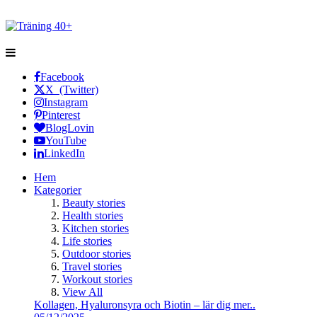
Facebook
X (Twitter)
Instagram
Pinterest
BlogLovin
YouTube
LinkedIn
Hem
Kategorier
Beauty stories
Health stories
Kitchen stories
Life stories
Outdoor stories
Travel stories
Workout stories
View All
Kollagen, Hyaluronsyra och Biotin – lär dig mer..