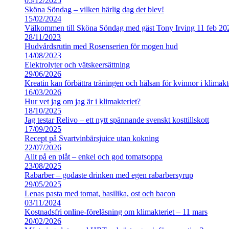
05/12/2025
Sköna Söndag – vilken härlig dag det blev!
15/02/2024
Välkommen till Sköna Söndag med gäst Tony Irving 11 feb 20
28/11/2023
Hudvårdsrutin med Rosenserien för mogen hud
14/08/2023
Elektrolyter och vätskeersättning
29/06/2026
Kreatin kan förbättra träningen och hälsan för kvinnor i klimakt
16/03/2026
Hur vet jag om jag är i klimakteriet?
18/10/2025
Jag testar Relivo – ett nytt spännande svenskt kosttillskott
17/09/2025
Recept på Svartvinbärsjuice utan kokning
22/07/2026
Allt på en plåt – enkel och god tomatsoppa
23/08/2025
Rabarber – godaste drinken med egen rabarbersyrup
29/05/2025
Lenas pasta med tomat, basilika, ost och bacon
03/11/2024
Kostnadsfri online-föreläsning om klimakteriet – 11 mars
20/02/2026