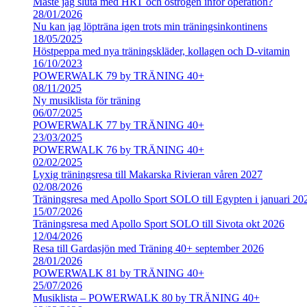
Måste jag sluta med HRT och östrogen inför operation?
28/01/2026
Nu kan jag löpträna igen trots min träningsinkontinens
18/05/2025
Höstpeppa med nya träningskläder, kollagen och D-vitamin
16/10/2023
POWERWALK 79 by TRÄNING 40+
08/11/2025
Ny musiklista för träning
06/07/2025
POWERWALK 77 by TRÄNING 40+
23/03/2025
POWERWALK 76 by TRÄNING 40+
02/02/2025
Lyxig träningsresa till Makarska Rivieran våren 2027
02/08/2026
Träningsresa med Apollo Sport SOLO till Egypten i januari 20
15/07/2026
Träningsresa med Apollo Sport SOLO till Sivota okt 2026
12/04/2026
Resa till Gardasjön med Träning 40+ september 2026
28/01/2026
POWERWALK 81 by TRÄNING 40+
25/07/2026
Musiklista – POWERWALK 80 by TRÄNING 40+