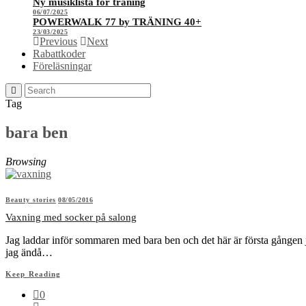
Ny musiklista för träning
06/07/2025
POWERWALK 77 by TRÄNING 40+
23/03/2025
Previous
Next
Rabattkoder
Föreläsningar
Tag
bara ben
Browsing
Beauty stories
08/05/2016
Vaxning med socker på salong
Jag laddar inför sommaren med bara ben och det här är första gången j
jag ändå…
Keep Reading
0