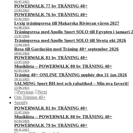
06/07/2025
POWERWALK 77 by TRÄNING 40+
23/03/2025
POWERWALK 76 by TRÄNING 40+
02/02/2025
Lyxig träningsresa till Makarska Rivieran våren 2027
02/08/2026
Träningsresa med Apollo Sport SOLO till Egypten i januari 
15/07/2026
Träningsresa med Apollo Sport SOLO till Sivota okt 2026
12/04/2026
Resa till Gardasjön med Träning 40+ september 2026
28/01/2026
POWERWALK 81 by TRÄNING 40+
25/07/2026
Musiklista – POWERWALK 80 by TRÄNING 40+
02/03/2026
Träning 40+ ONLINE TRÄNING upphör den 31 jan 2026
20/12/2025
SALMING Sport BH-test och rabattkod – Min nya favorit!
23/06/2025
Previous
Next
Om Träning 40+
Spotify
POWERWALK 81 by TRÄNING 40+
25/07/2026
Musiklista – POWERWALK 80 by TRÄNING 40+
02/03/2026
POWERWALK 79 by TRÄNING 40+
08/11/2025