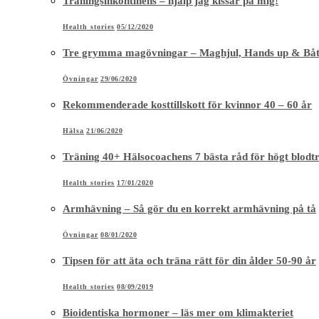
Träningsinkontinens – hjälp jag kissar på mig!
Health stories
05/12/2020
Tre grymma magövningar – Maghjul, Hands up & Bå
Övningar
29/06/2020
Rekommenderade kosttillskott för kvinnor 40 – 60 år
Hälsa
21/06/2020
Träning 40+ Hälsocoachens 7 bästa råd för högt blodt
Health stories
17/01/2020
Armhävning – Så gör du en korrekt armhävning på tå
Övningar
08/01/2020
Tipsen för att äta och träna rätt för din ålder 50-90 år
Health stories
08/09/2019
Bioidentiska hormoner – läs mer om klimakteriet