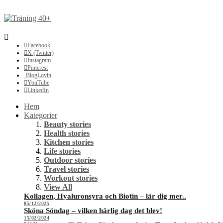
Facebook
X (Twitter)
Instagram
Pinterest
BlogLovin
YouTube
LinkedIn
Hem
Kategorier
Beauty stories
Health stories
Kitchen stories
Life stories
Outdoor stories
Travel stories
Workout stories
View All
Kollagen, Hyaluronsyra och Biotin – lär dig mer..
05/12/2025
Sköna Söndag – vilken härlig dag det blev!
15/02/2024