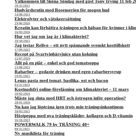
Välkommen till Sköna Söndag med gäst Tony Irving 11 feb 2
28/11/2023
Hudvårdsrutin med Rosenserien för mogen hud
14/08/2023
Elektrolyter och vätskeersättning
29/06/2026
Kreatin kan förbättra träningen och hälsan för kvinnor i kli
16/03/2026
Hur vet jag om jag är i klimakteriet?
18/10/2025
Jag testar Relivo – ett nytt spännande svenskt kosttillskott
17/09/2025
Recept på Svartvinbärsjuice utan kokning
22/07/2026
Allt på en plåt – enkel och god tomatsoppa
23/08/2025
Rabarber – godaste drinken med egen rabarbersyrup
29/05/2025
Lenas pasta med tomat, basilika, ost och bacon
03/11/2024
Kostnadsfri online-föreläsning om klimakteriet – 11 mars
20/02/2026
Måste jag sluta med HRT och östrogen inför operation?
28/01/2026
Nu kan jag löpträna igen trots min träningsinkontinens
18/05/2025
Höstpeppa med nya träningskläder, kollagen och D-vitamin
16/10/2023
POWERWALK 79 by TRÄNING 40+
08/11/2025
Ny musiklista för träning