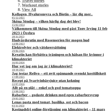
Travel stories
Workout stories
View All
Kollagen, Hyaluronsyra och Biotin – lär dig mer..
05/12/2025
Sköna Söndag – vilken härlig dag det blev!
15/02/2024
Välkommen till Sköna Söndag med gäst Tony Irving 11 feb
2023 i Örebro
28/11/2023
Hudvårdsrutin med Rosenserien för mogen hud
14/08/2023
Elektrolyter och vätskeersättning
29/06/2026
Kreatin kan förbättra träningen och hälsan för kvinnor i
klimakteriet
16/03/2026
Hur vet jag om jag är i klimakteriet?
18/10/2025
Jag testar Relivo – ett nytt spännande svenskt kosttillskott
17/09/2025
Recept på Svartvinbärsjuice utan kokning
22/07/2026
Allt på en plåt – enkel och god tomatsoppa
23/08/2025
Rabarber – godaste drinken med egen rabarbersyrup
29/05/2025
Lenas pasta med tomat, basilika, ost och bacon
03/11/2024
Kostnadsfri online-föreläsning om klimakteriet – 11 mars