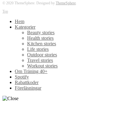
© 2020 ThemeSphere. Designed by
ThemeSphere
.
Top
Hem
Kategorier
Beauty stories
Health stories
Kitchen stories
Life stories
Outdoor stories
Travel stories
Workout stories
Om Träning 40+
Spotify
Rabattkoder
Föreläsningar