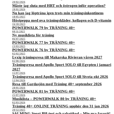
20/02/2026
Måste jag sluta med HRT och östrogen inför operation?
28/01/2026
Nu kan jag löpträna igen trots min träningsinkontinens
18/05/2025
Höstpeppa med nya träningskläder, kollagen och D-vitamin
16/10/2023
POWERWALK 79 by TRÄNING 40+
08/11/2025
Ny musiklista för träning
06/07/2025
POWERWALK 77 by TRÄNING 40+
23/03/2025
POWERWALK 76 by TRÄNING 40+
02/02/2025
Lyxig träningsresa till Makarska Rivieran våren 2027
02/08/2026
Träningsresa med Apollo Sport SOLO till Egypten i januari
2027
15/07/2026
Träningsresa med Apollo Sport SOLO till Sivota okt 2026
12/04/2026
Resa till Gardasjön med Träning 40+ september 2026
28/01/2026
POWERWALK 81 by TRÄNING 40+
25/07/2026
Musiklista – POWERWALK 80 by TRÄNING 40+
02/03/2026
Träning 40+ ONLINE TRÄNING upphör den 31 jan 2026
20/12/2025
SALMING Sport BH-test och rabattkod – Min nya favorit!