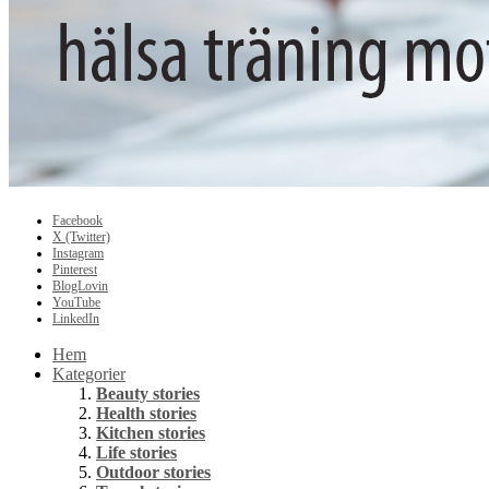
Facebook
X (Twitter)
Instagram
Pinterest
BlogLovin
YouTube
LinkedIn
Hem
Kategorier
Beauty stories
Health stories
Kitchen stories
Life stories
Outdoor stories