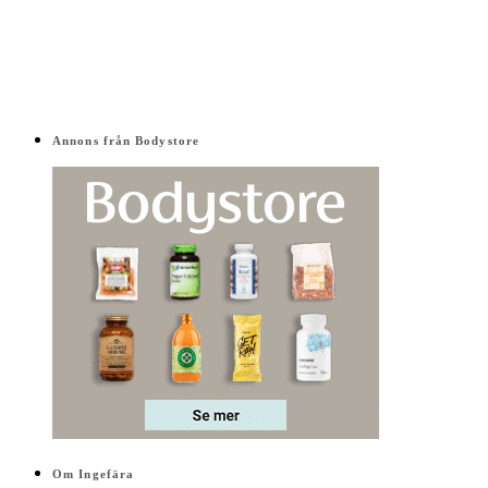
Annons från Bodystore
Om Ingefära