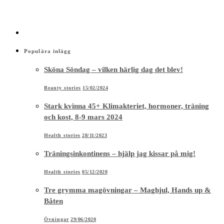
Populära inlägg
Sköna Söndag – vilken härlig dag det blev!
Beauty stories
15/02/2024
Stark kvinna 45+ Klimakteriet, hormoner, träning
och kost, 8-9 mars 2024
Health stories
28/11/2023
Träningsinkontinens – hjälp jag kissar på mig!
Health stories
05/12/2020
Tre grymma magövningar – Maghjul, Hands up &
Båten
Övningar
29/06/2020