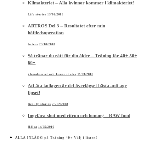
Klimakteriet – Alla kvinnor kommer i klimakteriet!
Life stories
13/01/2019
ARTROS Del 3 – Resultatet efter min
höftledsoperation
Artros
23/10/2018
Så tränar du rätt för din ålder – Träning för 40+ 50+
60+
klimakteriet och kvinnohälsa
11/03/2018
Att äta kollagen är det överlägset bästa anti age
tipset!
Beauty stories
25/02/2018
Ingefära shot med citron och honung – RAW food
Hälsa
14/05/2016
ALLA INLÄGG på Träning 40+ Välj i listen!