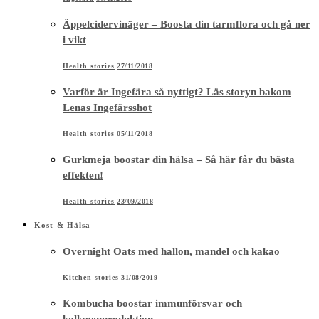
Äppelcidervinäger – Boosta din tarmflora och gå ner
i vikt
Health stories
27/11/2018
Varför är Ingefära så nyttigt? Läs storyn bakom
Lenas Ingefärsshot
Health stories
05/11/2018
Gurkmeja boostar din hälsa – Så här får du bästa
effekten!
Health stories
23/09/2018
Kost & Hälsa
Overnight Oats med hallon, mandel och kakao
Kitchen stories
31/08/2019
Kombucha boostar immunförsvar och
kollagenproduktion