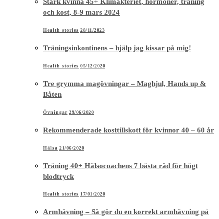
Stark kvinna 45+ Klimakteriet, hormoner, träning
och kost, 8-9 mars 2024
Health stories
28/11/2023
Träningsinkontinens – hjälp jag kissar på mig!
Health stories
05/12/2020
Tre grymma magövningar – Maghjul, Hands up &
Båten
Övningar
29/06/2020
Rekommenderade kosttillskott för kvinnor 40 – 60 år
Hälsa
21/06/2020
Träning 40+ Hälsocoachens 7 bästa råd för högt
blodtryck
Health stories
17/01/2020
Armhävning – Så gör du en korrekt armhävning på