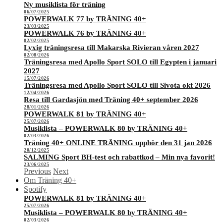
Ny musiklista för träning
06/07/2025
POWERWALK 77 by TRÄNING 40+
23/03/2025
POWERWALK 76 by TRÄNING 40+
02/02/2025
Lyxig träningsresa till Makarska Rivieran våren 2027
02/08/2026
Träningsresa med Apollo Sport SOLO till Egypten i januari
2027
15/07/2026
Träningsresa med Apollo Sport SOLO till Sivota okt 2026
12/04/2026
Resa till Gardasjön med Träning 40+ september 2026
28/01/2026
POWERWALK 81 by TRÄNING 40+
25/07/2026
Musiklista – POWERWALK 80 by TRÄNING 40+
02/03/2026
Träning 40+ ONLINE TRÄNING upphör den 31 jan 2026
20/12/2025
SALMING Sport BH-test och rabattkod – Min nya favorit!
23/06/2025
Previous
Next
Om Träning 40+
Spotify
POWERWALK 81 by TRÄNING 40+
25/07/2026
Musiklista – POWERWALK 80 by TRÄNING 40+
02/03/2026