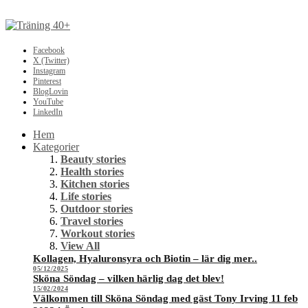
Facebook
X (Twitter)
Instagram
Pinterest
BlogLovin
YouTube
LinkedIn
Hem
Kategorier
Beauty stories
Health stories
Kitchen stories
Life stories
Outdoor stories
Travel stories
Workout stories
View All
Kollagen, Hyaluronsyra och Biotin – lär dig mer..
05/12/2025
Sköna Söndag – vilken härlig dag det blev!
15/02/2024
Välkommen till Sköna Söndag med gäst Tony Irving 11 feb