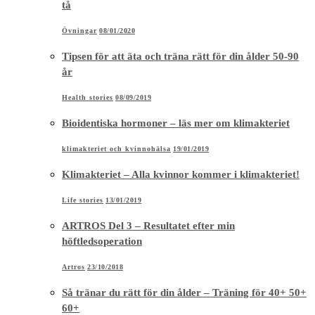
tå
Övningar
08/01/2020
Tipsen för att äta och träna rätt för din ålder 50-90
år
Health stories
08/09/2019
Bioidentiska hormoner – läs mer om klimakteriet
klimakteriet och kvinnohälsa
19/01/2019
Klimakteriet – Alla kvinnor kommer i klimakteriet!
Life stories
13/01/2019
ARTROS Del 3 – Resultatet efter min
höftledsoperation
Artros
23/10/2018
Så tränar du rätt för din ålder – Träning för 40+ 50+
60+