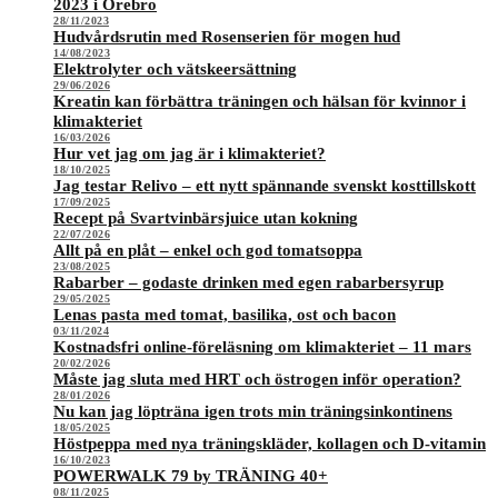
2023 i Örebro
28/11/2023
Hudvårdsrutin med Rosenserien för mogen hud
14/08/2023
Elektrolyter och vätskeersättning
29/06/2026
Kreatin kan förbättra träningen och hälsan för kvinnor i
klimakteriet
16/03/2026
Hur vet jag om jag är i klimakteriet?
18/10/2025
Jag testar Relivo – ett nytt spännande svenskt kosttillskott
17/09/2025
Recept på Svartvinbärsjuice utan kokning
22/07/2026
Allt på en plåt – enkel och god tomatsoppa
23/08/2025
Rabarber – godaste drinken med egen rabarbersyrup
29/05/2025
Lenas pasta med tomat, basilika, ost och bacon
03/11/2024
Kostnadsfri online-föreläsning om klimakteriet – 11 mars
20/02/2026
Måste jag sluta med HRT och östrogen inför operation?
28/01/2026
Nu kan jag löpträna igen trots min träningsinkontinens
18/05/2025
Höstpeppa med nya träningskläder, kollagen och D-vitamin
16/10/2023
POWERWALK 79 by TRÄNING 40+
08/11/2025