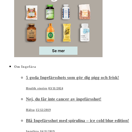
Om Ingefära
5 goda Ingefärsshots som gör dig pigg och frisk!
Health stories
03/11/2024
Nej, du får inte cancer av ingefärsshot!
Hälsa
15/12/2019
Blå Ingefärsshot med spirulina – ice cold blue edition!
Ingefära
16/11/2019