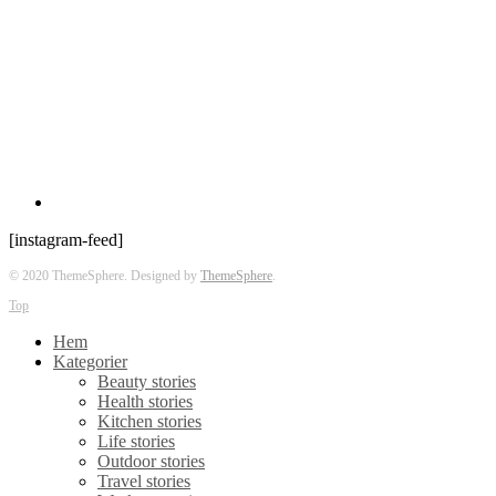
[instagram-feed]
© 2020 ThemeSphere. Designed by
ThemeSphere
.
Top
Hem
Kategorier
Beauty stories
Health stories
Kitchen stories
Life stories
Outdoor stories
Travel stories