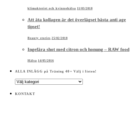
klimakteriet och kvinnohälsa
11/03/2018
Att äta kollagen är det överlägset bästa anti age
tipset!
Beauty stories
25/02/2018
Ingefära shot med citron och honung – RAW food
Hälsa
14/05/2016
ALLA INLÄGG på Träning 40+ Välj i listen!
ALLA
INLÄGG
på
KONTAKT
Träning
40+
Välj
i
listen!