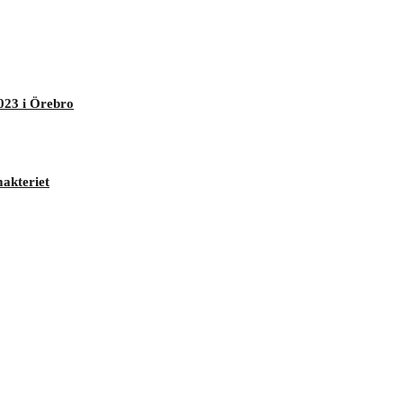
023 i Örebro
makteriet