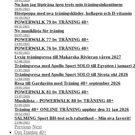
28/01/2026
Nu kan jag löpträna igen trots min träningsinkontinens
18/05/2025
Höstpeppa med nya träningskläder, kollagen och D-vitamin
16/10/2023
POWERWALK 79 by TRÄNING 40+
08/11/2025
Ny musiklista för träning
06/07/2025
POWERWALK 77 by TRÄNING 40+
23/03/2025
POWERWALK 76 by TRÄNING 40+
02/02/2025
Lyxig träningsresa till Makarska Rivieran våren 2027
02/08/2026
Träningsresa med Apollo Sport SOLO till Egypten i januari 
15/07/2026
Träningsresa med Apollo Sport SOLO till Sivota okt 2026
12/04/2026
Resa till Gardasjön med Träning 40+ september 2026
28/01/2026
POWERWALK 81 by TRÄNING 40+
25/07/2026
Musiklista – POWERWALK 80 by TRÄNING 40+
02/03/2026
Träning 40+ ONLINE TRÄNING upphör den 31 jan 2026
20/12/2025
SALMING Sport BH-test och rabattkod – Min nya favorit!
23/06/2025
Previous
Next
Om Träning 40+