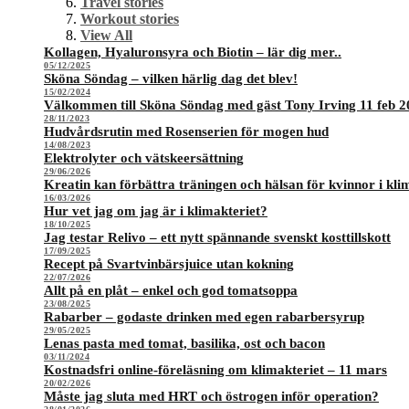
Travel stories
Workout stories
View All
Kollagen, Hyaluronsyra och Biotin – lär dig mer..
05/12/2025
Sköna Söndag – vilken härlig dag det blev!
15/02/2024
Välkommen till Sköna Söndag med gäst Tony Irving 11 feb 2
28/11/2023
Hudvårdsrutin med Rosenserien för mogen hud
14/08/2023
Elektrolyter och vätskeersättning
29/06/2026
Kreatin kan förbättra träningen och hälsan för kvinnor i kli
16/03/2026
Hur vet jag om jag är i klimakteriet?
18/10/2025
Jag testar Relivo – ett nytt spännande svenskt kosttillskott
17/09/2025
Recept på Svartvinbärsjuice utan kokning
22/07/2026
Allt på en plåt – enkel och god tomatsoppa
23/08/2025
Rabarber – godaste drinken med egen rabarbersyrup
29/05/2025
Lenas pasta med tomat, basilika, ost och bacon
03/11/2024
Kostnadsfri online-föreläsning om klimakteriet – 11 mars
20/02/2026
Måste jag sluta med HRT och östrogen inför operation?