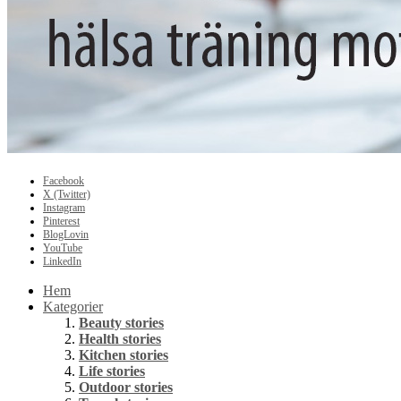
Facebook
X (Twitter)
Instagram
Pinterest
BlogLovin
YouTube
LinkedIn
Hem
Kategorier
Beauty stories
Health stories
Kitchen stories
Life stories
Outdoor stories