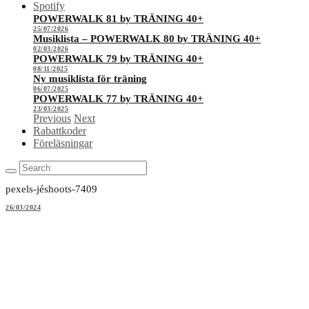
Spotify
POWERWALK 81 by TRÄNING 40+
25/07/2026
Musiklista – POWERWALK 80 by TRÄNING 40+
02/03/2026
POWERWALK 79 by TRÄNING 40+
08/11/2025
Ny musiklista för träning
06/07/2025
POWERWALK 77 by TRÄNING 40+
23/03/2025
Previous
Next
Rabattkoder
Föreläsningar
pexels-jéshoots-7409
26/03/2024