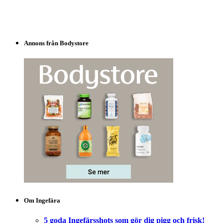
Annons från Bodystore
Om Ingefära
5 goda Ingefärsshots som gör dig pigg och frisk!