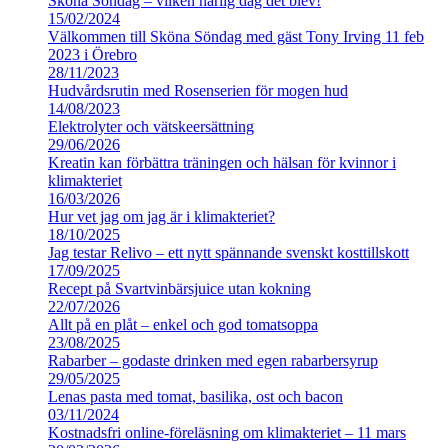
Sköna Söndag – vilken härlig dag det blev!
15/02/2024
Välkommen till Sköna Söndag med gäst Tony Irving 11 feb
2023 i Örebro
28/11/2023
Hudvårdsrutin med Rosenserien för mogen hud
14/08/2023
Elektrolyter och vätskeersättning
29/06/2026
Kreatin kan förbättra träningen och hälsan för kvinnor i
klimakteriet
16/03/2026
Hur vet jag om jag är i klimakteriet?
18/10/2025
Jag testar Relivo – ett nytt spännande svenskt kosttillskott
17/09/2025
Recept på Svartvinbärsjuice utan kokning
22/07/2026
Allt på en plåt – enkel och god tomatsoppa
23/08/2025
Rabarber – godaste drinken med egen rabarbersyrup
29/05/2025
Lenas pasta med tomat, basilika, ost och bacon
03/11/2024
Kostnadsfri online-föreläsning om klimakteriet – 11 mars