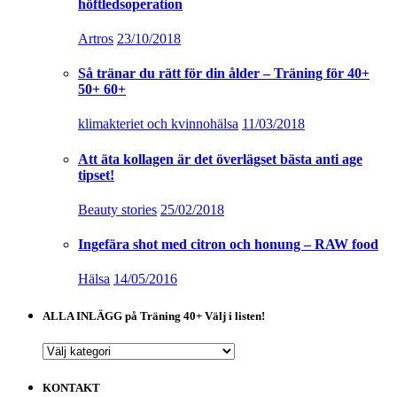
höftledsoperation
Artros
23/10/2018
Så tränar du rätt för din ålder – Träning för 40+
50+ 60+
klimakteriet och kvinnohälsa
11/03/2018
Att äta kollagen är det överlägset bästa anti age
tipset!
Beauty stories
25/02/2018
Ingefära shot med citron och honung – RAW food
Hälsa
14/05/2016
ALLA INLÄGG på Träning 40+ Välj i listen!
ALLA
INLÄGG
på
KONTAKT