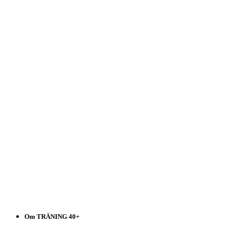
Träning
40+
Välj
i
listen!
Om TRÄNING 40+