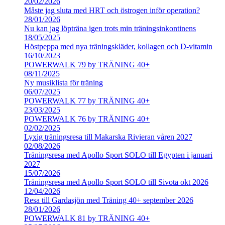
20/02/2026
Måste jag sluta med HRT och östrogen inför operation?
28/01/2026
Nu kan jag löpträna igen trots min träningsinkontinens
18/05/2025
Höstpeppa med nya träningskläder, kollagen och D-vitamin
16/10/2023
POWERWALK 79 by TRÄNING 40+
08/11/2025
Ny musiklista för träning
06/07/2025
POWERWALK 77 by TRÄNING 40+
23/03/2025
POWERWALK 76 by TRÄNING 40+
02/02/2025
Lyxig träningsresa till Makarska Rivieran våren 2027
02/08/2026
Träningsresa med Apollo Sport SOLO till Egypten i januari
2027
15/07/2026
Träningsresa med Apollo Sport SOLO till Sivota okt 2026
12/04/2026
Resa till Gardasjön med Träning 40+ september 2026
28/01/2026
POWERWALK 81 by TRÄNING 40+