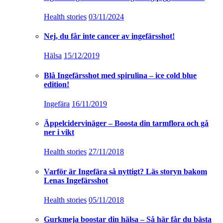
Health stories
03/11/2024
Nej, du får inte cancer av ingefärsshot!
Hälsa
15/12/2019
Blå Ingefärsshot med spirulina – ice cold blue
edition!
Ingefära
16/11/2019
Äppelcidervinäger – Boosta din tarmflora och gå
ner i vikt
Health stories
27/11/2018
Varför är Ingefära så nyttigt? Läs storyn bakom
Lenas Ingefärsshot
Health stories
05/11/2018
Gurkmeja boostar din hälsa – Så här får du bästa