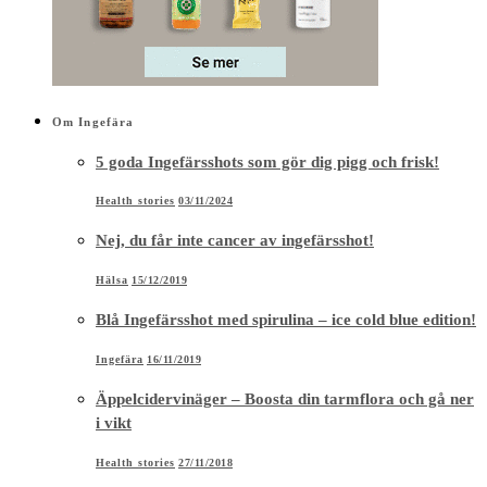
Om Ingefära
5 goda Ingefärsshots som gör dig pigg och frisk!
Health stories
03/11/2024
Nej, du får inte cancer av ingefärsshot!
Hälsa
15/12/2019
Blå Ingefärsshot med spirulina – ice cold blue edition!
Ingefära
16/11/2019
Äppelcidervinäger – Boosta din tarmflora och gå ner
i vikt
Health stories
27/11/2018