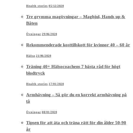
Health stories
05/12/2020
Tre grymma magövningar – Maghjul, Hands up &
Båten
Övningar
29/06/2020
Rekommenderade kosttillskott för kvinnor 40 – 60 år
Hälsa
21/06/2020
Träning 40+ Hälsocoachens 7 bästa råd för högt
blodtryck
Health stories
17/01/2020
Armhävning – Så gör du en korrekt armhävning på
tå
Övningar
08/01/2020
Tipsen för att äta och träna rätt för din ålder 50-90
år