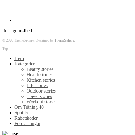
[instagram-feed]
© 2020 ThemeSphere. Designed by
ThemeSphere
.
Top
Hem
Kategorier
Beauty stories
Health stories
Kitchen stories
Life stories
Outdoor stories
Travel stories
Workout stories
Om Träning 40+
Spotify
Rabattkoder
Föreläsningar