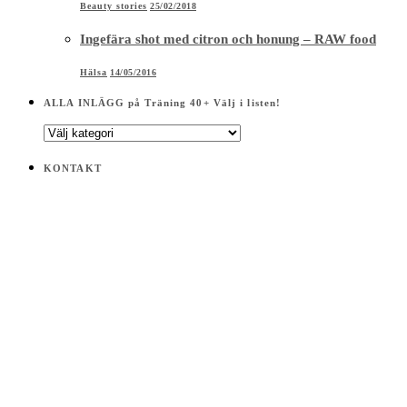
Beauty stories
25/02/2018
Ingefära shot med citron och honung – RAW food
Hälsa
14/05/2016
ALLA INLÄGG på Träning 40+ Välj i listen!
ALLA
INLÄGG
på
KONTAKT
Träning
40+
Välj
i
listen!