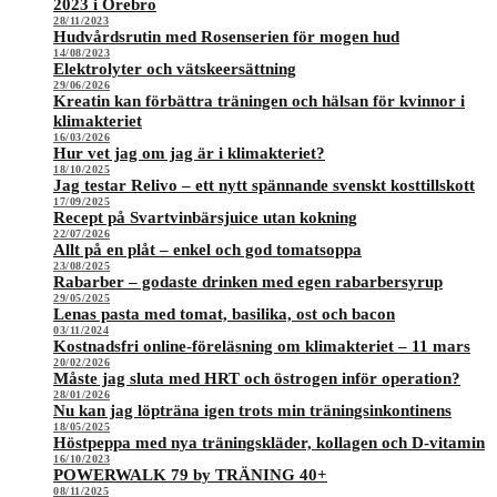
2023 i Örebro
28/11/2023
Hudvårdsrutin med Rosenserien för mogen hud
14/08/2023
Elektrolyter och vätskeersättning
29/06/2026
Kreatin kan förbättra träningen och hälsan för kvinnor i
klimakteriet
16/03/2026
Hur vet jag om jag är i klimakteriet?
18/10/2025
Jag testar Relivo – ett nytt spännande svenskt kosttillskott
17/09/2025
Recept på Svartvinbärsjuice utan kokning
22/07/2026
Allt på en plåt – enkel och god tomatsoppa
23/08/2025
Rabarber – godaste drinken med egen rabarbersyrup
29/05/2025
Lenas pasta med tomat, basilika, ost och bacon
03/11/2024
Kostnadsfri online-föreläsning om klimakteriet – 11 mars
20/02/2026
Måste jag sluta med HRT och östrogen inför operation?
28/01/2026
Nu kan jag löpträna igen trots min träningsinkontinens
18/05/2025
Höstpeppa med nya träningskläder, kollagen och D-vitamin
16/10/2023
POWERWALK 79 by TRÄNING 40+
08/11/2025