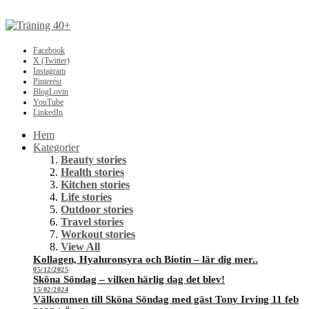
Facebook
X (Twitter)
Instagram
Pinterest
BlogLovin
YouTube
LinkedIn
Hem
Kategorier
Beauty stories
Health stories
Kitchen stories
Life stories
Outdoor stories
Travel stories
Workout stories
View All
Kollagen, Hyaluronsyra och Biotin – lär dig mer..
05/12/2025
Sköna Söndag – vilken härlig dag det blev!
15/02/2024
Välkommen till Sköna Söndag med gäst Tony Irving 11 feb