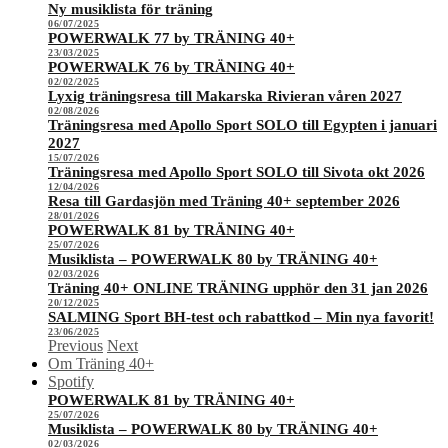
Ny musiklista för träning
06/07/2025
POWERWALK 77 by TRÄNING 40+
23/03/2025
POWERWALK 76 by TRÄNING 40+
02/02/2025
Lyxig träningsresa till Makarska Rivieran våren 2027
02/08/2026
Träningsresa med Apollo Sport SOLO till Egypten i januari
2027
15/07/2026
Träningsresa med Apollo Sport SOLO till Sivota okt 2026
12/04/2026
Resa till Gardasjön med Träning 40+ september 2026
28/01/2026
POWERWALK 81 by TRÄNING 40+
25/07/2026
Musiklista – POWERWALK 80 by TRÄNING 40+
02/03/2026
Träning 40+ ONLINE TRÄNING upphör den 31 jan 2026
20/12/2025
SALMING Sport BH-test och rabattkod – Min nya favorit!
23/06/2025
Previous
Next
Om Träning 40+
Spotify
POWERWALK 81 by TRÄNING 40+
25/07/2026
Musiklista – POWERWALK 80 by TRÄNING 40+
02/03/2026