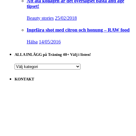
Att äta kollagen är det överlägset bästa anti age
tipset!
Beauty stories
25/02/2018
Ingefära shot med citron och honung – RAW food
Hälsa
14/05/2016
ALLA INLÄGG på Träning 40+ Välj i listen!
ALLA
INLÄGG
på
KONTAKT
Träning
40+
Välj
i
listen!