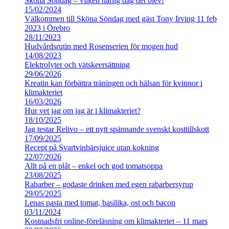
Sköna Söndag – vilken härlig dag det blev!
15/02/2024
Välkommen till Sköna Söndag med gäst Tony Irving 11 feb
2023 i Örebro
28/11/2023
Hudvårdsrutin med Rosenserien för mogen hud
14/08/2023
Elektrolyter och vätskeersättning
29/06/2026
Kreatin kan förbättra träningen och hälsan för kvinnor i
klimakteriet
16/03/2026
Hur vet jag om jag är i klimakteriet?
18/10/2025
Jag testar Relivo – ett nytt spännande svenskt kosttillskott
17/09/2025
Recept på Svartvinbärsjuice utan kokning
22/07/2026
Allt på en plåt – enkel och god tomatsoppa
23/08/2025
Rabarber – godaste drinken med egen rabarbersyrup
29/05/2025
Lenas pasta med tomat, basilika, ost och bacon
03/11/2024
Kostnadsfri online-föreläsning om klimakteriet – 11 mars