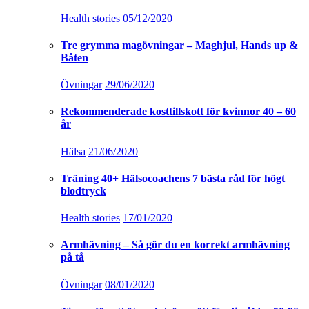
Health stories
05/12/2020
Tre grymma magövningar – Maghjul, Hands up &
Båten
Övningar
29/06/2020
Rekommenderade kosttillskott för kvinnor 40 – 60
år
Hälsa
21/06/2020
Träning 40+ Hälsocoachens 7 bästa råd för högt
blodtryck
Health stories
17/01/2020
Armhävning – Så gör du en korrekt armhävning
på tå
Övningar
08/01/2020