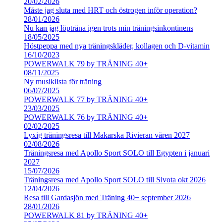
20/02/2026
Måste jag sluta med HRT och östrogen inför operation?
28/01/2026
Nu kan jag löpträna igen trots min träningsinkontinens
18/05/2025
Höstpeppa med nya träningskläder, kollagen och D-vitamin
16/10/2023
POWERWALK 79 by TRÄNING 40+
08/11/2025
Ny musiklista för träning
06/07/2025
POWERWALK 77 by TRÄNING 40+
23/03/2025
POWERWALK 76 by TRÄNING 40+
02/02/2025
Lyxig träningsresa till Makarska Rivieran våren 2027
02/08/2026
Träningsresa med Apollo Sport SOLO till Egypten i januari
2027
15/07/2026
Träningsresa med Apollo Sport SOLO till Sivota okt 2026
12/04/2026
Resa till Gardasjön med Träning 40+ september 2026
28/01/2026
POWERWALK 81 by TRÄNING 40+