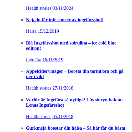
Health stories
03/11/2024
Nej, du får inte cancer av ingefärsshot!
Hälsa
15/12/2019
Blå Ingefärsshot med spirulina – ice cold blue
edition!
Ingefära
16/11/2019
Äppelcidervinäger – Boosta din tarmflora och gå
ner i vikt
Health stories
27/11/2018
Varför är Ingefära så nyttigt? Läs storyn bakom
Lenas Ingefärsshot
Health stories
05/11/2018
Gurkmeja boostar din hälsa – Så här får du bästa