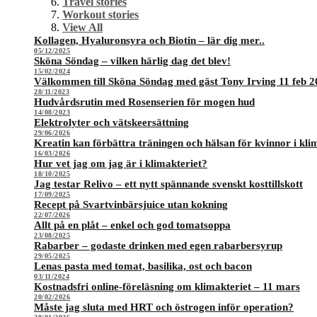
Travel stories
Workout stories
View All
Kollagen, Hyaluronsyra och Biotin – lär dig mer..
05/12/2025
Sköna Söndag – vilken härlig dag det blev!
15/02/2024
Välkommen till Sköna Söndag med gäst Tony Irving 11 feb 2
28/11/2023
Hudvårdsrutin med Rosenserien för mogen hud
14/08/2023
Elektrolyter och vätskeersättning
29/06/2026
Kreatin kan förbättra träningen och hälsan för kvinnor i kli
16/03/2026
Hur vet jag om jag är i klimakteriet?
18/10/2025
Jag testar Relivo – ett nytt spännande svenskt kosttillskott
17/09/2025
Recept på Svartvinbärsjuice utan kokning
22/07/2026
Allt på en plåt – enkel och god tomatsoppa
23/08/2025
Rabarber – godaste drinken med egen rabarbersyrup
29/05/2025
Lenas pasta med tomat, basilika, ost och bacon
03/11/2024
Kostnadsfri online-föreläsning om klimakteriet – 11 mars
20/02/2026
Måste jag sluta med HRT och östrogen inför operation?