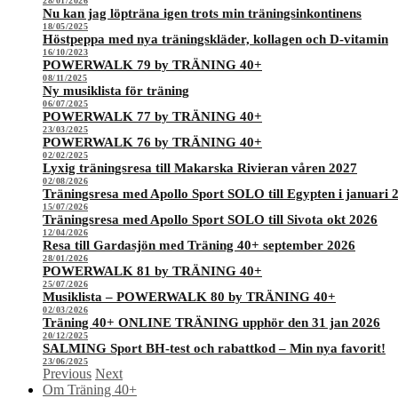
28/01/2026
Nu kan jag löpträna igen trots min träningsinkontinens
18/05/2025
Höstpeppa med nya träningskläder, kollagen och D-vitamin
16/10/2023
POWERWALK 79 by TRÄNING 40+
08/11/2025
Ny musiklista för träning
06/07/2025
POWERWALK 77 by TRÄNING 40+
23/03/2025
POWERWALK 76 by TRÄNING 40+
02/02/2025
Lyxig träningsresa till Makarska Rivieran våren 2027
02/08/2026
Träningsresa med Apollo Sport SOLO till Egypten i januari 
15/07/2026
Träningsresa med Apollo Sport SOLO till Sivota okt 2026
12/04/2026
Resa till Gardasjön med Träning 40+ september 2026
28/01/2026
POWERWALK 81 by TRÄNING 40+
25/07/2026
Musiklista – POWERWALK 80 by TRÄNING 40+
02/03/2026
Träning 40+ ONLINE TRÄNING upphör den 31 jan 2026
20/12/2025
SALMING Sport BH-test och rabattkod – Min nya favorit!
23/06/2025
Previous
Next
Om Träning 40+