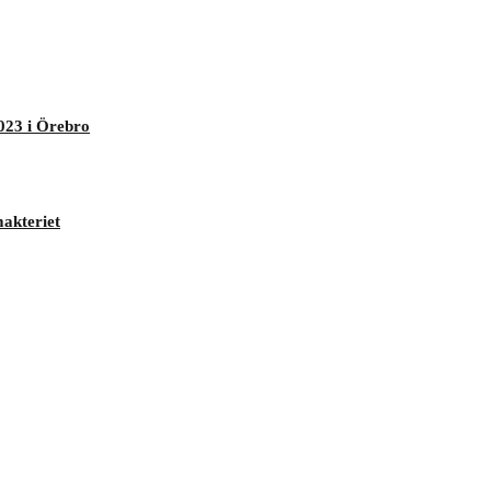
023 i Örebro
makteriet