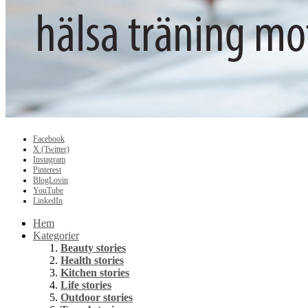
Facebook
X (Twitter)
Instagram
Pinterest
BlogLovin
YouTube
LinkedIn
Hem
Kategorier
Beauty stories
Health stories
Kitchen stories
Life stories
Outdoor stories