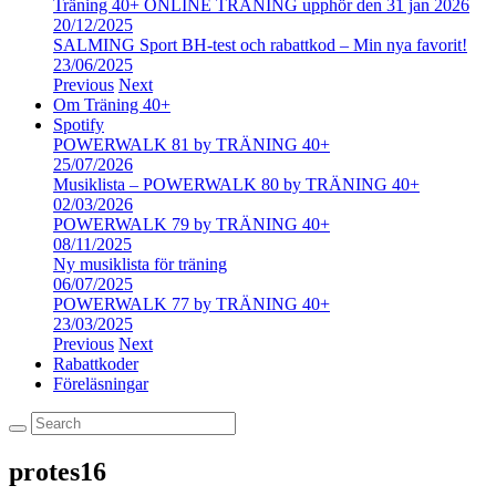
Träning 40+ ONLINE TRÄNING upphör den 31 jan 2026
20/12/2025
SALMING Sport BH-test och rabattkod – Min nya favorit!
23/06/2025
Previous
Next
Om Träning 40+
Spotify
POWERWALK 81 by TRÄNING 40+
25/07/2026
Musiklista – POWERWALK 80 by TRÄNING 40+
02/03/2026
POWERWALK 79 by TRÄNING 40+
08/11/2025
Ny musiklista för träning
06/07/2025
POWERWALK 77 by TRÄNING 40+
23/03/2025
Previous
Next
Rabattkoder
Föreläsningar
protes16