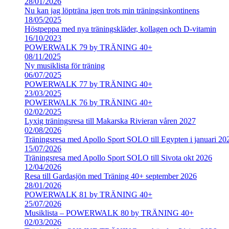
28/01/2026
Nu kan jag löpträna igen trots min träningsinkontinens
18/05/2025
Höstpeppa med nya träningskläder, kollagen och D-vitamin
16/10/2023
POWERWALK 79 by TRÄNING 40+
08/11/2025
Ny musiklista för träning
06/07/2025
POWERWALK 77 by TRÄNING 40+
23/03/2025
POWERWALK 76 by TRÄNING 40+
02/02/2025
Lyxig träningsresa till Makarska Rivieran våren 2027
02/08/2026
Träningsresa med Apollo Sport SOLO till Egypten i januari 20
15/07/2026
Träningsresa med Apollo Sport SOLO till Sivota okt 2026
12/04/2026
Resa till Gardasjön med Träning 40+ september 2026
28/01/2026
POWERWALK 81 by TRÄNING 40+
25/07/2026
Musiklista – POWERWALK 80 by TRÄNING 40+
02/03/2026