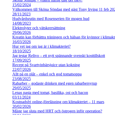
Sköna Söndag – vilken härlig dag det blev!
15/02/2024
Välkommen till Sköna Söndag med gäst Tony Irving 11 feb 20
28/11/2023
Hudvårdsrutin med Rosenserien för mogen hud
14/08/2023
Elektrolyter och vätskeersättning
29/06/2026
Kreatin kan förbättra träningen och hälsan för kvinnor i klimakt
16/03/2026
Hur vet jag om jag är i klimakteriet?
18/10/2025
Jag testar Relivo – ett nytt spännande svenskt kosttillskott
17/09/2025
Recept på Svartvinbärsjuice utan kokning
22/07/2026
Allt på en plåt – enkel och god tomatsoppa
23/08/2025
Rabarber – godaste drinken med egen rabarbersyrup
29/05/2025
Lenas pasta med tomat, basilika, ost och bacon
03/11/2024
Kostnadsfri online-föreläsning om klimakteriet – 11 mars
20/02/2026
Måste jag sluta med HRT och östrogen inför operation?