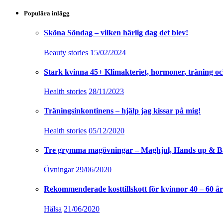
Populära inlägg
Sköna Söndag – vilken härlig dag det blev!
Beauty stories
15/02/2024
Stark kvinna 45+ Klimakteriet, hormoner, träning oc
Health stories
28/11/2023
Träningsinkontinens – hjälp jag kissar på mig!
Health stories
05/12/2020
Tre grymma magövningar – Maghjul, Hands up & B
Övningar
29/06/2020
Rekommenderade kosttillskott för kvinnor 40 – 60 år
Hälsa
21/06/2020