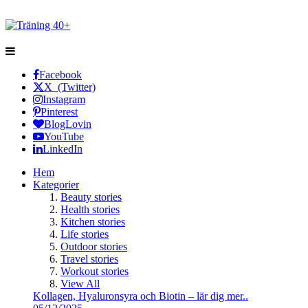
Facebook
X (Twitter)
Instagram
Pinterest
BlogLovin
YouTube
LinkedIn
Hem
Kategorier
Beauty stories
Health stories
Kitchen stories
Life stories
Outdoor stories
Travel stories
Workout stories
View All
Kollagen, Hyaluronsyra och Biotin – lär dig mer..