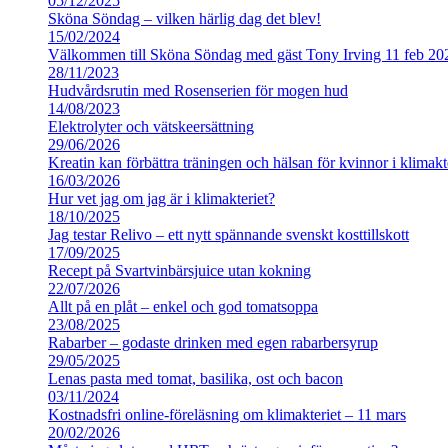
05/12/2025
Sköna Söndag – vilken härlig dag det blev!
15/02/2024
Välkommen till Sköna Söndag med gäst Tony Irving 11 feb 20
28/11/2023
Hudvårdsrutin med Rosenserien för mogen hud
14/08/2023
Elektrolyter och vätskeersättning
29/06/2026
Kreatin kan förbättra träningen och hälsan för kvinnor i klimakt
16/03/2026
Hur vet jag om jag är i klimakteriet?
18/10/2025
Jag testar Relivo – ett nytt spännande svenskt kosttillskott
17/09/2025
Recept på Svartvinbärsjuice utan kokning
22/07/2026
Allt på en plåt – enkel och god tomatsoppa
23/08/2025
Rabarber – godaste drinken med egen rabarbersyrup
29/05/2025
Lenas pasta med tomat, basilika, ost och bacon
03/11/2024
Kostnadsfri online-föreläsning om klimakteriet – 11 mars
20/02/2026