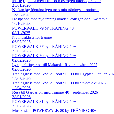
Måste jag sluta med HRT och östrogen inför operation?
28/01/2026
Nu kan jag löpträna igen trots min träningsinkontinens
18/05/2025
Höstpeppa med nya träningskläder, kollagen och D-vitamin
16/10/2023
POWERWALK 79 by TRÄNING 40+
08/11/2025
Ny musiklista för träning
06/07/2025
POWERWALK 77 by TRÄNING 40+
23/03/2025
POWERWALK 76 by TRÄNING 40+
02/02/2025
Lyxig träningsresa till Makarska Rivieran våren 2027
02/08/2026
Träningsresa med Apollo Sport SOLO till Egypten i januari 20
15/07/2026
Träningsresa med Apollo Sport SOLO till Sivota okt 2026
12/04/2026
Resa till Gardasjön med Träning 40+ september 2026
28/01/2026
POWERWALK 81 by TRÄNING 40+
25/07/2026
Musiklista – POWERWALK 80 by TRÄNING 40+