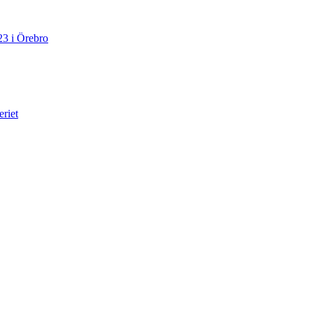
23 i Örebro
eriet