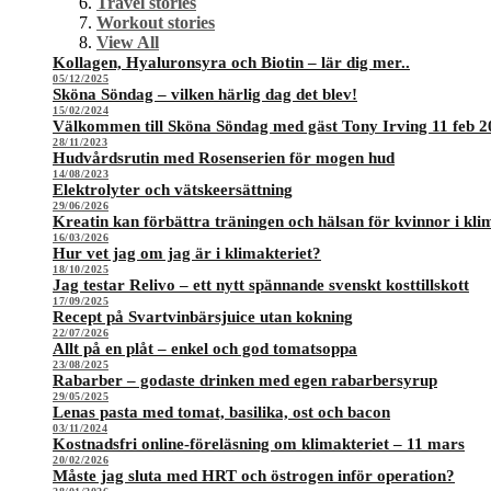
Travel stories
Workout stories
View All
Kollagen, Hyaluronsyra och Biotin – lär dig mer..
05/12/2025
Sköna Söndag – vilken härlig dag det blev!
15/02/2024
Välkommen till Sköna Söndag med gäst Tony Irving 11 feb 2
28/11/2023
Hudvårdsrutin med Rosenserien för mogen hud
14/08/2023
Elektrolyter och vätskeersättning
29/06/2026
Kreatin kan förbättra träningen och hälsan för kvinnor i kli
16/03/2026
Hur vet jag om jag är i klimakteriet?
18/10/2025
Jag testar Relivo – ett nytt spännande svenskt kosttillskott
17/09/2025
Recept på Svartvinbärsjuice utan kokning
22/07/2026
Allt på en plåt – enkel och god tomatsoppa
23/08/2025
Rabarber – godaste drinken med egen rabarbersyrup
29/05/2025
Lenas pasta med tomat, basilika, ost och bacon
03/11/2024
Kostnadsfri online-föreläsning om klimakteriet – 11 mars
20/02/2026
Måste jag sluta med HRT och östrogen inför operation?