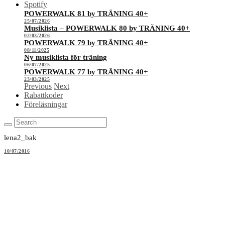
Spotify
POWERWALK 81 by TRÄNING 40+
25/07/2026
Musiklista – POWERWALK 80 by TRÄNING 40+
02/03/2026
POWERWALK 79 by TRÄNING 40+
08/11/2025
Ny musiklista för träning
06/07/2025
POWERWALK 77 by TRÄNING 40+
23/03/2025
Previous
Next
Rabattkoder
Föreläsningar
lena2_bak
10/07/2016