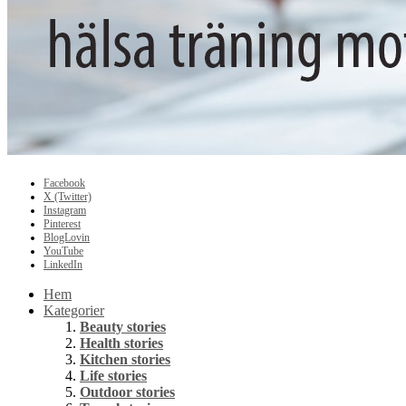
Facebook
X (Twitter)
Instagram
Pinterest
BlogLovin
YouTube
LinkedIn
Hem
Kategorier
Beauty stories
Health stories
Kitchen stories
Life stories
Outdoor stories