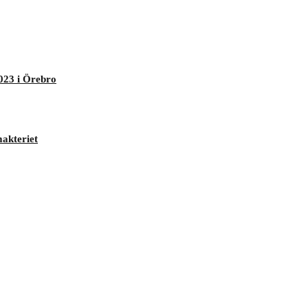
023 i Örebro
makteriet