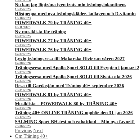
28/01/2026
Nu kan jag löpträna igen trots min träningsinkontinens
18/05/2025
Höstpeppa med nya träningskläder, kollagen och D-vitamin
16/10/2023
POWERWALK 79 by TRÄNING 40+
08/11/2025
Ny musiklista för träning
06/07/2025
POWERWALK 77 by TRÄNING 40+
23/03/2025
POWERWALK 76 by TRÄNING 40+
02/02/2025
Lyxig träningsresa till Makarska Rivieran våren 2027
02/08/2026
Träningsresa med Apollo Sport SOLO till Egypten i januari 
15/07/2026
Träningsresa med Apollo Sport SOLO till Sivota okt 2026
12/04/2026
Resa till Gardasjön med Träning 40+ september 2026
28/01/2026
POWERWALK 81 by TRÄNING 40+
25/07/2026
Musiklista – POWERWALK 80 by TRÄNING 40+
02/03/2026
Träning 40+ ONLINE TRÄNING upphör den 31 jan 2026
20/12/2025
SALMING Sport BH-test och rabattkod – Min nya favorit!
23/06/2025
Previous
Next
Om Träning 40+