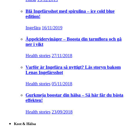
Blå Ingefärsshot med spirulina – ice cold blue
edition!
Ingefära
16/11/2019
Äppelcidervinäger – Boosta din tarmflora och gå
ner i vikt
Health stories
27/11/2018
Varför är Ingefära så nyttigt? Läs storyn bakom
Lenas Ingefärsshot
Health stories
05/11/2018
Gurkmeja boostar din hälsa – Så här får du bästa
effekten!
Health stories
23/09/2018
Kost & Hälsa