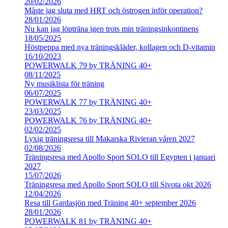
20/02/2026
Måste jag sluta med HRT och östrogen inför operation?
28/01/2026
Nu kan jag löpträna igen trots min träningsinkontinens
18/05/2025
Höstpeppa med nya träningskläder, kollagen och D-vitamin
16/10/2023
POWERWALK 79 by TRÄNING 40+
08/11/2025
Ny musiklista för träning
06/07/2025
POWERWALK 77 by TRÄNING 40+
23/03/2025
POWERWALK 76 by TRÄNING 40+
02/02/2025
Lyxig träningsresa till Makarska Rivieran våren 2027
02/08/2026
Träningsresa med Apollo Sport SOLO till Egypten i januari
2027
15/07/2026
Träningsresa med Apollo Sport SOLO till Sivota okt 2026
12/04/2026
Resa till Gardasjön med Träning 40+ september 2026
28/01/2026
POWERWALK 81 by TRÄNING 40+