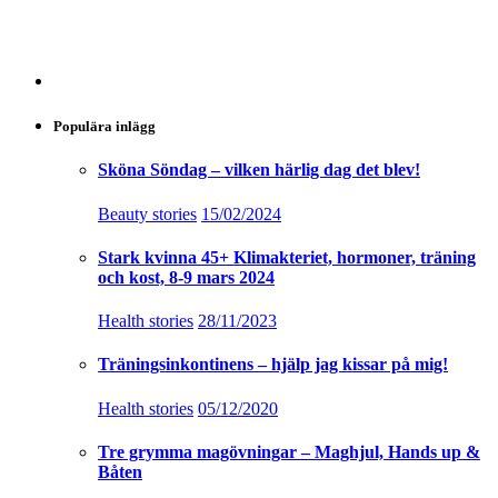
Populära inlägg
Sköna Söndag – vilken härlig dag det blev!
Beauty stories
15/02/2024
Stark kvinna 45+ Klimakteriet, hormoner, träning
och kost, 8-9 mars 2024
Health stories
28/11/2023
Träningsinkontinens – hjälp jag kissar på mig!
Health stories
05/12/2020
Tre grymma magövningar – Maghjul, Hands up &
Båten