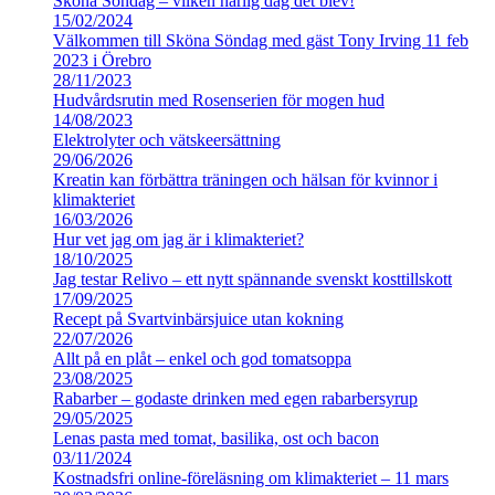
Sköna Söndag – vilken härlig dag det blev!
15/02/2024
Välkommen till Sköna Söndag med gäst Tony Irving 11 feb
2023 i Örebro
28/11/2023
Hudvårdsrutin med Rosenserien för mogen hud
14/08/2023
Elektrolyter och vätskeersättning
29/06/2026
Kreatin kan förbättra träningen och hälsan för kvinnor i
klimakteriet
16/03/2026
Hur vet jag om jag är i klimakteriet?
18/10/2025
Jag testar Relivo – ett nytt spännande svenskt kosttillskott
17/09/2025
Recept på Svartvinbärsjuice utan kokning
22/07/2026
Allt på en plåt – enkel och god tomatsoppa
23/08/2025
Rabarber – godaste drinken med egen rabarbersyrup
29/05/2025
Lenas pasta med tomat, basilika, ost och bacon
03/11/2024
Kostnadsfri online-föreläsning om klimakteriet – 11 mars