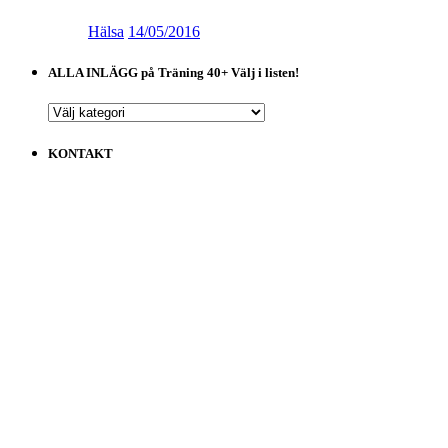
Hälsa
14/05/2016
ALLA INLÄGG på Träning 40+ Välj i listen!
ALLA
INLÄGG
på
KONTAKT
Träning
40+
Välj
i
listen!