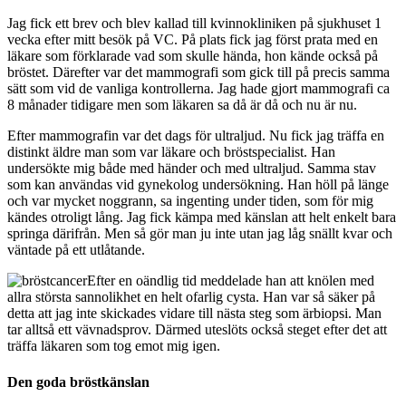
Jag fick ett brev och blev kallad till kvinnokliniken på sjukhuset 1
vecka efter mitt besök på VC. På plats fick jag först prata med en
läkare som förklarade vad som skulle hända, hon kände också på
bröstet. Därefter var det mammografi som gick till på precis samma
sätt som vid de vanliga kontrollerna. Jag hade gjort mammografi ca
8 månader tidigare men som läkaren sa då är då och nu är nu.
Efter mammografin var det dags för ultraljud. Nu fick jag träffa en
distinkt äldre man som var läkare och bröstspecialist. Han
undersökte mig både med händer och med ultraljud. Samma stav
som kan användas vid gynekolog undersökning. Han höll på länge
och var mycket noggrann, sa ingenting under tiden, som för mig
kändes otroligt lång. Jag fick kämpa med känslan att helt enkelt bara
springa därifrån. Men så gör man ju inte utan jag låg snällt kvar och
väntade på ett utlåtande.
Efter en oändlig tid meddelade han att knölen med
allra största sannolikhet en helt ofarlig cysta. Han var så säker på
detta att jag inte skickades vidare till nästa steg som ärbiopsi. Man
tar alltså ett vävnadsprov. Därmed uteslöts också steget efter det att
träffa läkaren som tog emot mig igen.
Den goda bröstkänslan