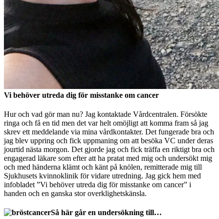
Vi behöver utreda dig för misstanke om cancer
Hur och vad gör man nu? Jag kontaktade Vårdcentralen. Försökte
ringa och få en tid men det var helt omöjligt att komma fram så jag
skrev ett meddelande via mina vårdkontakter. Det fungerade bra och
jag blev uppring och fick uppmaning om att besöka VC under deras
jourtid nästa morgon. Det gjorde jag och fick träffa en riktigt bra och
engagerad läkare som efter att ha pratat med mig och undersökt mig
och med händerna klämt och känt på knölen, remitterade mig till
Sjukhusets kvinnoklinik för vidare utredning. Jag gick hem med
infobladet ”Vi behöver utreda dig för misstanke om cancer” i
handen och en ganska stor overklighetskänsla.
Så här går en undersökning till…