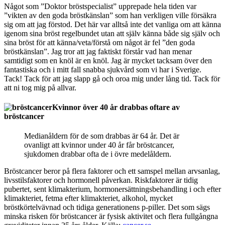
Något som ”Doktor bröstspecialist” upprepade hela tiden var
”vikten av den goda bröstkänslan” som han verkligen ville försäkra
sig om att jag förstod. Det här var alltså inte det vanliga om att känna
igenom sina bröst regelbundet utan att själv känna både sig själv och
sina bröst för att känna/veta/förstå om något är fel ”den goda
bröstkänslan”. Jag tror att jag faktiskt förstår vad han menar
samtidigt som en knöl är en knöl. Jag är mycket tacksam över den
fantastiska och i mitt fall snabba sjukvård som vi har i Sverige.
Tack! Tack för att jag slapp gå och oroa mig under lång tid. Tack för
att ni tog mig på allvar.
Kvinnor över 40 år drabbas oftare av
bröstcancer
Medianåldern för de som drabbas är 64 år. Det är
ovanligt att kvinnor under 40 år får bröstcancer,
sjukdomen drabbar ofta de i övre medelåldern.
Bröstcancer beror på flera faktorer och ett samspel mellan arvsanlag,
livsstilsfaktorer och hormonell påverkan. Riskfaktorer är tidig
pubertet, sent klimakterium, hormonersättningsbehandling i och efter
klimakteriet, fetma efter klimakteriet, alkohol, mycket
bröstkörtelvävnad och tidiga generationens p-piller. Det som sägs
minska risken för bröstcancer är fysisk aktivitet och flera fullgångna