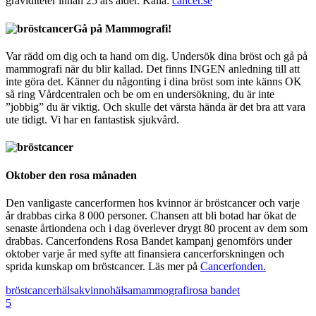
graviditeter innan 25 års ålder. Källa:
cancer.se
Gå på Mammografi!
Var rädd om dig och ta hand om dig. Undersök dina bröst och gå på
mammografi när du blir kallad. Det finns INGEN anledning till att
inte göra det. Känner du någonting i dina bröst som inte känns OK
så ring Vårdcentralen och be om en undersökning, du är inte
”jobbig” du är viktig. Och skulle det värsta hända är det bra att vara
ute tidigt. Vi har en fantastisk sjukvård.
Oktober den rosa månaden
Den vanligaste cancerformen hos kvinnor är bröstcancer och varje
år drabbas cirka 8 000 personer. Chansen att bli botad har ökat de
senaste årtiondena och i dag överlever drygt 80 procent av dem som
drabbas. Cancerfondens Rosa Bandet kampanj genomförs under
oktober varje år med syfte att finansiera cancerforskningen och
sprida kunskap om bröstcancer. Läs mer på
Cancerfonden.
bröstcancer
hälsa
kvinnohälsa
mammografi
rosa bandet
5