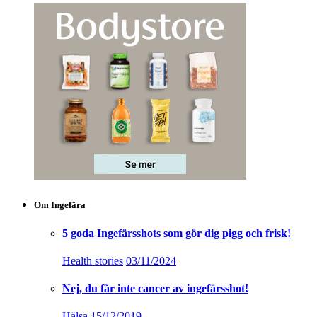
Om Ingefära
5 goda Ingefärsshots som gör dig pigg och frisk!
Health stories
03/11/2024
Nej, du får inte cancer av ingefärsshot!
Hälsa
15/12/2019