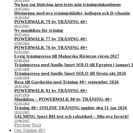
28/01/2026
Nu kan jag löpträna igen trots min träningsinkontinens
18/05/2025
Höstpeppa med nya träningskläder, kollagen och D-vitamin
16/10/2023
POWERWALK 79 by TRÄNING 40+
08/11/2025
Ny musiklista för träning
06/07/2025
POWERWALK 77 by TRÄNING 40+
23/03/2025
POWERWALK 76 by TRÄNING 40+
02/02/2025
Lyxig träningsresa till Makarska Rivieran våren 2027
02/08/2026
Träningsresa med Apollo Sport SOLO till Egypten i januari 
15/07/2026
Träningsresa med Apollo Sport SOLO till Sivota okt 2026
12/04/2026
Resa till Gardasjön med Träning 40+ september 2026
28/01/2026
POWERWALK 81 by TRÄNING 40+
25/07/2026
Musiklista – POWERWALK 80 by TRÄNING 40+
02/03/2026
Träning 40+ ONLINE TRÄNING upphör den 31 jan 2026
20/12/2025
SALMING Sport BH-test och rabattkod – Min nya favorit!
23/06/2025
Previous
Next
Om Träning 40+