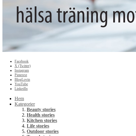
Facebook
X (Twitter)
Instagram
Pinterest
BlogLovin
YouTube
LinkedIn
Hem
Kategorier
Beauty stories
Health stories
Kitchen stories
Life stories
Outdoor stories