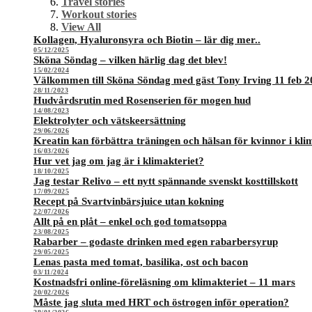
Travel stories
Workout stories
View All
Kollagen, Hyaluronsyra och Biotin – lär dig mer..
05/12/2025
Sköna Söndag – vilken härlig dag det blev!
15/02/2024
Välkommen till Sköna Söndag med gäst Tony Irving 11 feb 2
28/11/2023
Hudvårdsrutin med Rosenserien för mogen hud
14/08/2023
Elektrolyter och vätskeersättning
29/06/2026
Kreatin kan förbättra träningen och hälsan för kvinnor i kli
16/03/2026
Hur vet jag om jag är i klimakteriet?
18/10/2025
Jag testar Relivo – ett nytt spännande svenskt kosttillskott
17/09/2025
Recept på Svartvinbärsjuice utan kokning
22/07/2026
Allt på en plåt – enkel och god tomatsoppa
23/08/2025
Rabarber – godaste drinken med egen rabarbersyrup
29/05/2025
Lenas pasta med tomat, basilika, ost och bacon
03/11/2024
Kostnadsfri online-föreläsning om klimakteriet – 11 mars
20/02/2026
Måste jag sluta med HRT och östrogen inför operation?