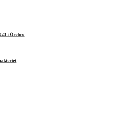
023 i Örebro
makteriet